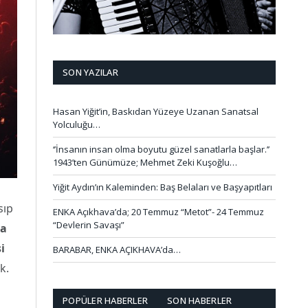
SON YAZILAR
Hasan Yiğit’in, Baskıdan Yüzeye Uzanan Sanatsal
Yolculuğu…
‘’İnsanın insan olma boyutu güzel sanatlarla başlar.’’
1943’ten Günümüze; Mehmet Zeki Kuşoğlu…
Yiğit Aydın’ın Kaleminden: Baş Belaları ve Başyapıtları
sıp
ENKA Açıkhava’da; 20 Temmuz “Metot”- 24 Temmuz
“Devlerin Savaşı”
la
i
BARABAR, ENKA AÇIKHAVA’da…
k.
POPÜLER HABERLER
SON HABERLER