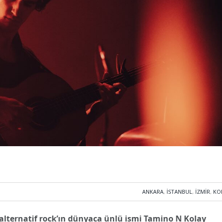
ANKARA
,
İSTANBUL
,
İZMIR
,
KO
 alternatif rock’ın dünyaca ünlü ismi Tamino N Kolay