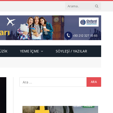
ÜZIK
YEME İÇME
SÖYLEŞI / YAZILAR
Video
oynatıcı