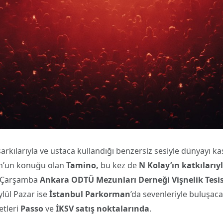
şarkılarıyla ve ustaca kullandığı benzersiz sesiyle dünyayı ka
on’un konuğu olan
Tamino,
bu kez de
N Kolay’ın katkılarıy
lül Çarşamba
Ankara ODTÜ Mezunları Derneği Vişnelik Tesis
ylül Pazar ise
İstanbul Parkorman
’da sevenleriyle buluşaca
etleri
Passo
ve
İKSV
satış noktalarında
.