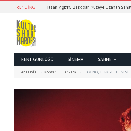
TRENDING
Hasan Yiğit’in, Baskıdan Yüzeye Uzanan Sana
KENT GÜNLÜĞÜ
SINEMA
SAHNE
Anasayfa
Konser
Ankara
TAMİNO, TÜRKİYE TURNESİ
»
»
»