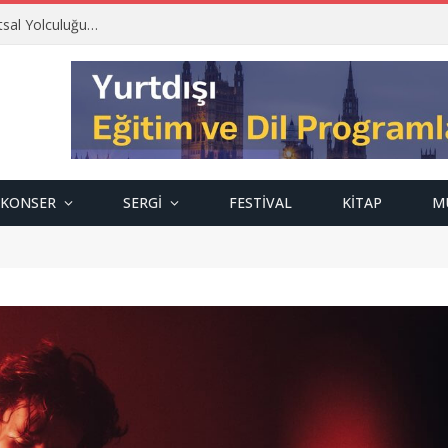
tsal Yolculuğu…
KONSER
SERGI
FESTIVAL
KITAP
M