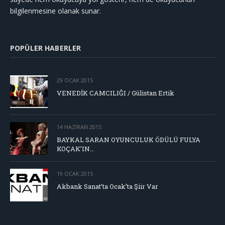
bilgilenmesine olanak sunar.
POPÜLER HABERLER
29 OCAK 2015
VENEDİK CAMCILIĞI / Gülistan Ertik
14 HAZIRAN 2015
BAYKAL SARAN OYUNCULUK ÖDÜLÜ FULYA
KOÇAK’IN…
19 OCAK 2015
Akbank Sanat’ta Ocak’ta Şiir Var