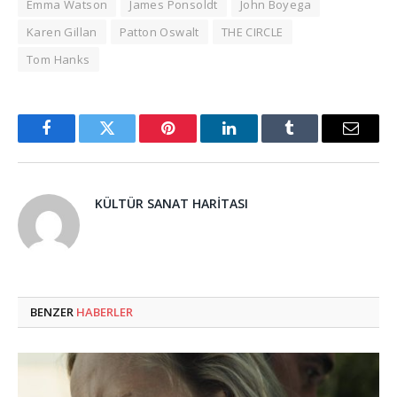
Emma Watson
James Ponsoldt
John Boyega
Karen Gillan
Patton Oswalt
THE CIRCLE
Tom Hanks
Facebook
Twitter
Pinterest
LinkedIn
Tumblr
Email
KÜLTÜR SANAT HARITASI
BENZER
HABERLER