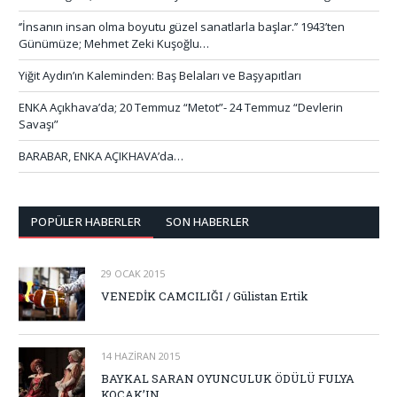
‘’İnsanın insan olma boyutu güzel sanatlarla başlar.’’ 1943’ten
Günümüze; Mehmet Zeki Kuşoğlu…
Yiğit Aydın’ın Kaleminden: Baş Belaları ve Başyapıtları
ENKA Açıkhava’da; 20 Temmuz “Metot”- 24 Temmuz “Devlerin
Savaşı”
BARABAR, ENKA AÇIKHAVA’da…
POPÜLER HABERLER
SON HABERLER
29 OCAK 2015
VENEDİK CAMCILIĞI / Gülistan Ertik
14 HAZIRAN 2015
BAYKAL SARAN OYUNCULUK ÖDÜLÜ FULYA
KOÇAK’IN…