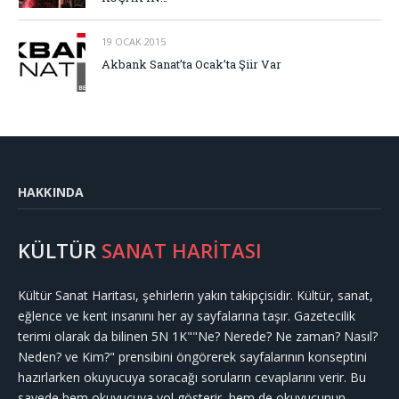
19 OCAK 2015
Akbank Sanat’ta Ocak’ta Şiir Var
HAKKINDA
KÜLTÜR
SANAT HARİTASI
Kültür Sanat Haritası, şehirlerin yakın takipçisidir. Kültür, sanat,
eğlence ve kent insanını her ay sayfalarına taşır. Gazetecilik
terimi olarak da bilinen 5N 1K""Ne? Nerede? Ne zaman? Nasıl?
Neden? ve Kim?" prensibini öngörerek sayfalarının konseptini
hazırlarken okuyucuya soracağı soruların cevaplarını verir. Bu
sayede hem okuyucuya yol gösterir, hem de okuyucunun