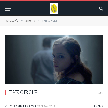
Anasayfa
Sinema
THE CIRCLE
»
»
THE CIRCLE
0
KÜLTÜR SANAT HARITASI
28 NISAN 2017
SINEMA