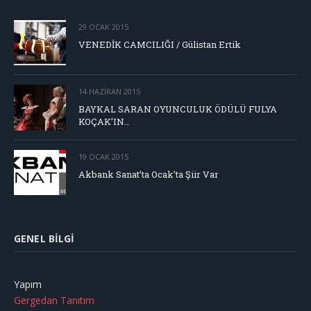
29 OCAK 2015
VENEDİK CAMCILIĞI / Gülistan Ertik
14 HAZIRAN 2015
BAYKAL SARAN OYUNCULUK ÖDÜLÜ FULYA
KOÇAK’IN…
19 OCAK 2015
Akbank Sanat’ta Ocak’ta Şiir Var
GENEL BILGI
Yapım
Gergedan Tanıtım