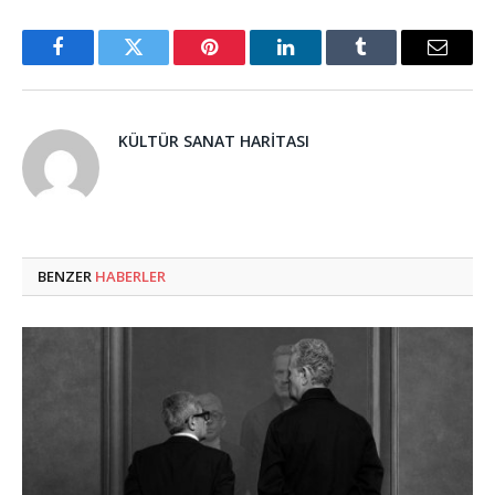
Facebook
Twitter
Pinterest
LinkedIn
Tumblr
Email
KÜLTÜR SANAT HARITASI
BENZER
HABERLER