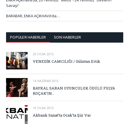
ENKA Açıkhava’da; 20 Temmuz “Metot”- 24 Temmuz “Devlerin
Savaşı”
BARABAR, ENKA AÇIKHAVA’da…
POPÜLER HABERLER
SON HABERLER
29 OCAK 2015
VENEDİK CAMCILIĞI / Gülistan Ertik
14 HAZIRAN 2015
BAYKAL SARAN OYUNCULUK ÖDÜLÜ FULYA
KOÇAK’IN…
19 OCAK 2015
Akbank Sanat’ta Ocak’ta Şiir Var