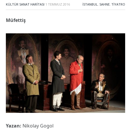
KÜLTÜR SANAT HARITASI
1 TEMMUZ 2016
İSTANBUL
,
SAHNE
,
TIYATRO
Müfettiş
Yazan:
Nikolay Gogol