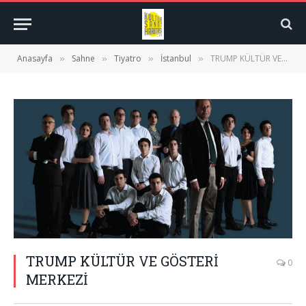
Anasayfa
Sahne
Tiyatro
İstanbul
TRUMP KÜLTÜR VE GÖSTERİ MERKEZİ
»
»
»
»
TRUMP KÜLTÜR VE GÖSTERİ
0
MERKEZİ