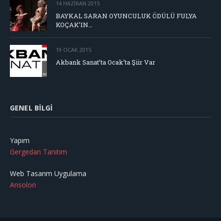
14 HAZIRAN 2015
BAYKAL SARAN OYUNCULUK ÖDÜLÜ FULYA
KOÇAK’IN…
19 OCAK 2015
Akbank Sanat’ta Ocak’ta Şiir Var
GENEL BILGI
Yapım
Gergedan Tanıtım
Web Tasarım Uygulama
Ansolon