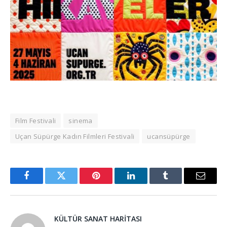
Film Festivali
sinema
Uçan Süpürge Kadın Filmleri Festivali
ucansüpürge
Facebook
Twitter
Pinterest
LinkedIn
Tumblr
Email
KÜLTÜR SANAT HARITASI