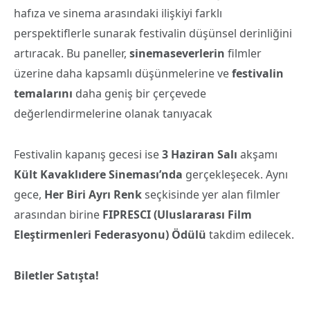
hafıza ve sinema arasındaki ilişkiyi farklı
perspektiflerle sunarak festivalin düşünsel derinliğini
artıracak. Bu paneller,
sinemaseverlerin
filmler
üzerine daha kapsamlı düşünmelerine ve
festivalin
temalarını
daha geniş bir çerçevede
değerlendirmelerine olanak tanıyacak
Festivalin kapanış gecesi ise
3 Haziran Salı
akşamı
Kült Kavaklı
dere Sineması’nda
gerçekleşecek. Aynı
gece,
Her Biri Ayrı Renk
seçkisinde yer alan filmler
arasından birine
FIPRESCI (Uluslararası
Film
Eleştirmenleri Federasyonu) Ödülü
takdim edilecek.
Biletler Satış
ta!