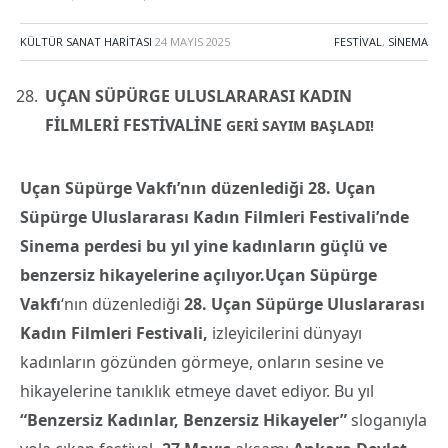
KÜLTÜR SANAT HARITASI
24 MAYIS 2025
FESTIVAL
,
SINEMA
UÇ
AN SÜP
ÜRGE ULUSLARARASI KADIN
Fİ
LMLERİ
FESTİVALİ
NE
GERİ SAYIM BAŞ
LADI!
Uç
an Süpürge Vakfı’nı
n düzenlediği 28. Uç
an
Süpürge Uluslararası Kadın Filmleri Festivali
’nde
Sinema perdesi bu yıl yine kadınların güçlü ve
benzersiz hikayelerine açılıyor.
Uç
an Süpürge
Vakfı
‘nın düzenlediği
28. Uç
an Süpürge Uluslararası
Kadın Filmleri Festivali,
izleyicilerini dünyayı
kadınların gözünden görmeye, onların sesine ve
hikayelerine tanıklık etmeye davet ediyor. Bu yıl
“Benzersiz Kadınlar, Benzersiz Hikayeler”
sloganıyla