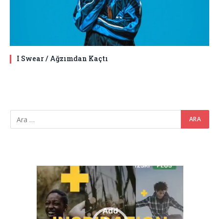
I Swear / Ağzımdan Kaçtı
Video
oynatıcı