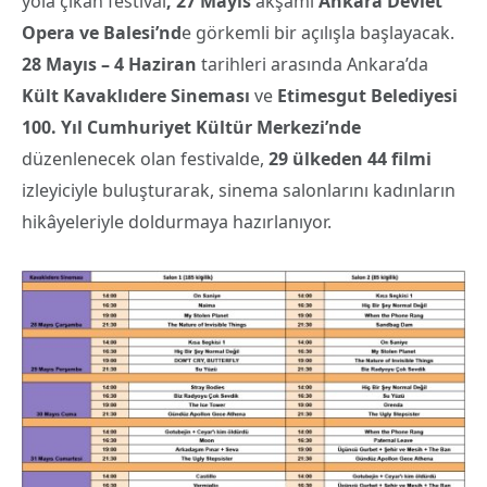
yola çıkan festival
, 27 Mayıs
akşamı
Ankara Devlet
Opera ve Balesi
’nd
e görkemli bir açılışla başlayacak.
28 Mayıs – 4 Haziran
tarihleri arasında Ankara’da
Kült Kavaklı
dere Sineması
ve
Etimesgut Belediyesi
100. Yıl Cumhuriyet Kültür Merkezi
’nde
düzenlenecek olan festivalde,
29 ülkeden
44 filmi
izleyiciyle buluşturarak, sinema salonlarını kadınların
hikâyeleriyle doldurmaya hazırlanıyor.