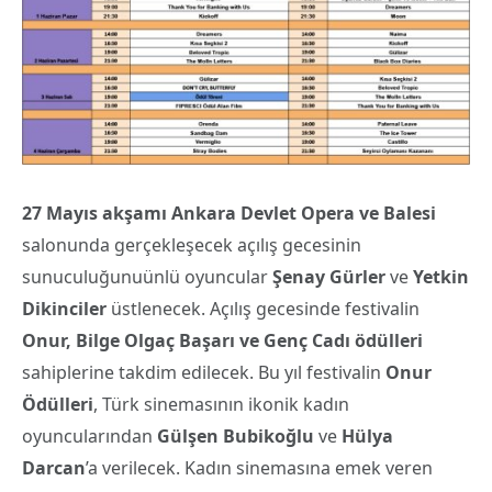
27 Mayıs akşamı Ankara Devlet Opera ve Balesi
salonunda gerçekleşecek açılış gecesinin
sunuculuğunuünlü oyuncular
Şenay Gürler
ve
Yetkin
Dikinciler
üstlenecek. Açılış gecesinde festivalin
Onur, Bilge Olgaç Başarı ve Genç
Cadı ödülleri
sahiplerine takdim edilecek. Bu yıl festivalin
Onur
Ödülleri
, Türk sinemasının ikonik kadın
oyuncularından
Gülş
en Bubikoğlu
ve
Hülya
Darcan
’a verilecek. Kadın sinemasına emek veren