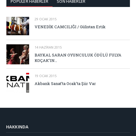
POPÜLER HABERLER
SON HABERLER
29 OCAK 2015
VENEDİK CAMCILIĞI / Gülistan Ertik
14 HAZIRAN 2015
BAYKAL SARAN OYUNCULUK ÖDÜLÜ FULYA
KOÇAK’IN…
19 OCAK 2015
Akbank Sanat’ta Ocak’ta Şiir Var
HAKKINDA