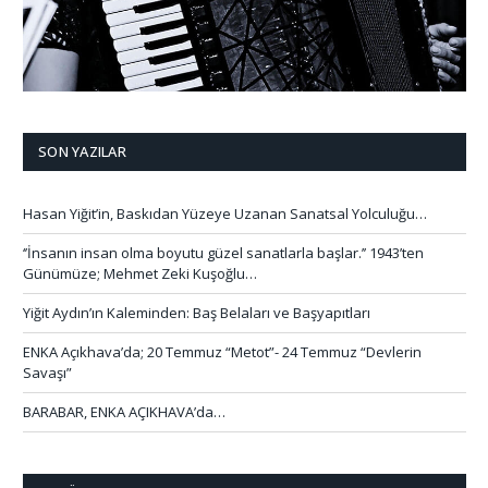
SON YAZILAR
Hasan Yiğit’in, Baskıdan Yüzeye Uzanan Sanatsal Yolculuğu…
‘’İnsanın insan olma boyutu güzel sanatlarla başlar.’’ 1943’ten
Günümüze; Mehmet Zeki Kuşoğlu…
Yiğit Aydın’ın Kaleminden: Baş Belaları ve Başyapıtları
ENKA Açıkhava’da; 20 Temmuz “Metot”- 24 Temmuz “Devlerin
Savaşı”
BARABAR, ENKA AÇIKHAVA’da…