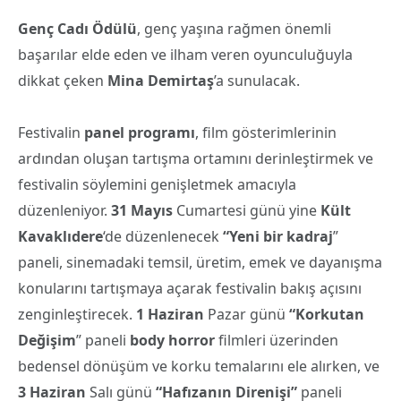
Genç
Cadı Ödülü
, genç yaşına rağmen önemli
başarılar elde eden ve ilham veren oyunculuğuyla
dikkat çeken
Mina Demirtaş
’a sunulacak.
Festivalin
panel programı
, film gösterimlerinin
ardından oluşan tartışma ortamını derinleştirmek ve
festivalin söylemini genişletmek amacıyla
düzenleniyor.
31 Mayıs
Cumartesi günü yine
Kült
Kavaklıdere
‘de düzenlenecek
“Yeni bir kadraj
”
paneli, sinemadaki temsil, üretim, emek ve dayanışma
konularını tartışmaya açarak festivalin bakış açısını
zenginleştirecek.
1 Haziran
Pazar günü
“Korkutan
Değişim
” paneli
body horror
filmleri üzerinden
bedensel dönüşüm ve korku temalarını ele alırken, ve
3 Haziran
Salı günü
“Hafızanın Direnişi”
paneli