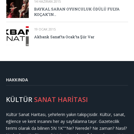
14 HAZIRAN 2015
BAYKAL SARAN OYUNCULUK ÖDÜLÜ FULYA
KOÇAK’IN…
19 OCAK 2015
Akbank Sanat’ta Ocak’ta Şiir Var
HAKKINDA
KÜLTÜR
SANAT HARİTASI
Kültür Sanat Haritası, şehirlerin yakın takipçisidir. Kültür, sanat,
eğlence ve kent insanını her ay sayfalarına taşır. Gazetecilik
terimi olarak da bilinen 5N 1K""Ne? Nerede? Ne zaman? Nasıl?