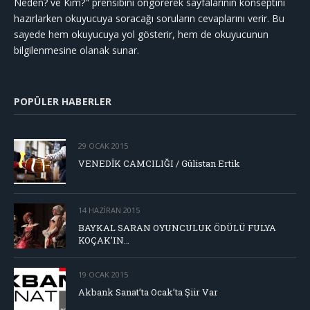
Neden? ve Kim?" prensibini öngörerek sayfalarının konseptini
hazırlarken okuyucuya soracağı soruların cevaplarını verir. Bu
sayede hem okuyucuya yol gösterir, hem de okuyucunun
bilgilenmesine olanak sunar.
POPÜLER HABERLER
29 OCAK 2015
VENEDİK CAMCILIĞI / Gülistan Ertik
14 HAZIRAN 2015
BAYKAL SARAN OYUNCULUK ÖDÜLÜ FULYA
KOÇAK’IN…
19 OCAK 2015
Akbank Sanat’ta Ocak’ta Şiir Var