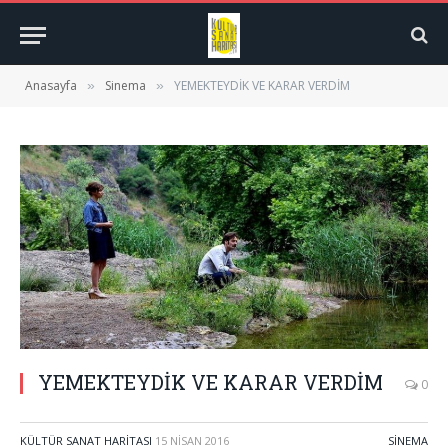
Anasayfa
Sinema
YEMEKTEYDİK VE KARAR VERDİM
»
»
YEMEKTEYDİK VE KARAR VERDİM
0
KÜLTÜR SANAT HARITASI
15 NISAN 2016
SINEMA