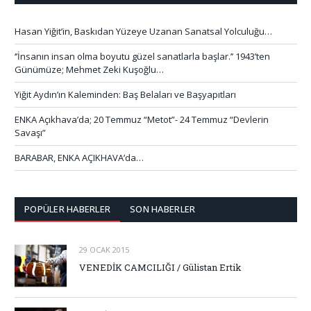
Hasan Yiğit’in, Baskıdan Yüzeye Uzanan Sanatsal Yolculuğu…
‘’İnsanın insan olma boyutu güzel sanatlarla başlar.’’ 1943’ten
Günümüze; Mehmet Zeki Kuşoğlu…
Yiğit Aydın’ın Kaleminden: Baş Belaları ve Başyapıtları
ENKA Açıkhava’da; 20 Temmuz “Metot”- 24 Temmuz “Devlerin
Savaşı”
BARABAR, ENKA AÇIKHAVA’da…
POPÜLER HABERLER
SON HABERLER
29 OCAK 2015
VENEDİK CAMCILIĞI / Gülistan Ertik