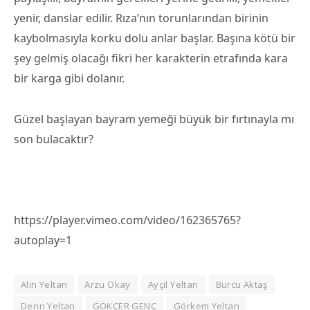
yenir, danslar edilir. Rıza’nın torunlarından birinin
kaybolmasıyla korku dolu anlar başlar. Başına kötü bir
şey gelmiş olacağı fikri her karakterin etrafında kara
bir karga gibi dolanır.
Güzel başlayan bayram yemeği büyük bir fırtınayla mı
son bulacaktır?
https://player.vimeo.com/video/162365765?
autoplay=1
Alin Yeltan
Arzu Okay
Ayçıl Yeltan
Burcu Aktaş
Derin Yeltan
GÖKÇER GENÇ
Görkem Yeltan