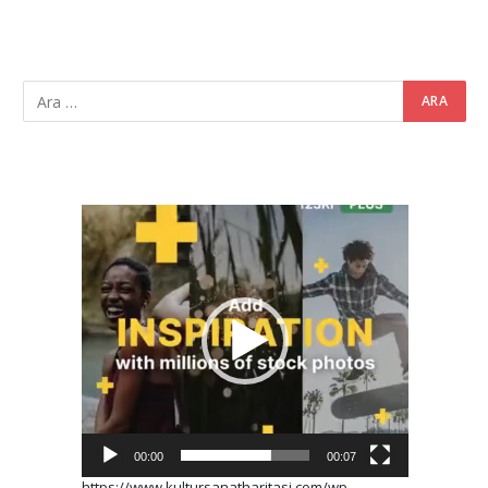
Video
oynatıcı
00:00
00:07
https://www.kultursanatharitasi.com/wp-