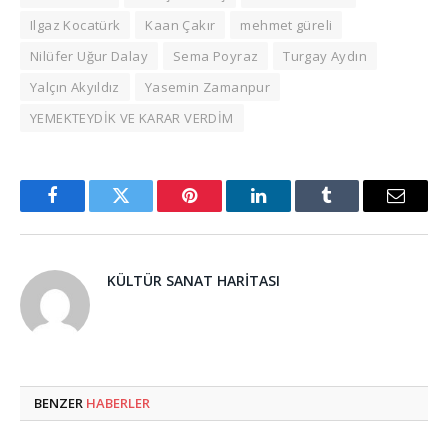
Ilgaz Kocatürk
Kaan Çakır
mehmet güreli
Nilüfer Uğur Dalay
Sema Poyraz
Turgay Aydın
Yalçın Akyıldız
Yasemin Zamanpur
YEMEKTEYDİK VE KARAR VERDİM
Facebook
Twitter
Pinterest
LinkedIn
Tumblr
Email
KÜLTÜR SANAT HARITASI
BENZER
HABERLER