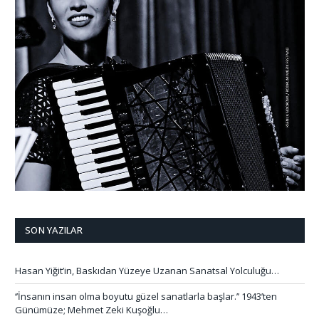
SON YAZILAR
Hasan Yiğit’in, Baskıdan Yüzeye Uzanan Sanatsal Yolculuğu…
‘’İnsanın insan olma boyutu güzel sanatlarla başlar.’’ 1943’ten
Günümüze; Mehmet Zeki Kuşoğlu…