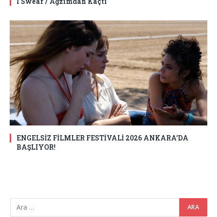
I Swear / Ağzımdan Kaçtı
ENGELSİZ FİLMLER FESTİVALİ 2026 ANKARA’DA
BAŞLIYOR!