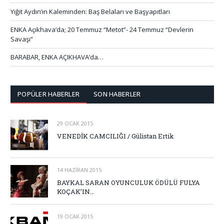
Yiğit Aydın’ın Kaleminden: Baş Belaları ve Başyapıtları
ENKA Açıkhava’da; 20 Temmuz “Metot”- 24 Temmuz “Devlerin
Savaşı”
BARABAR, ENKA AÇIKHAVA’da…
POPÜLER HABERLER
SON HABERLER
29 OCAK 2015
VENEDİK CAMCILIĞI / Gülistan Ertik
14 HAZIRAN 2015
BAYKAL SARAN OYUNCULUK ÖDÜLÜ FULYA
KOÇAK’IN…
19 OCAK 2015