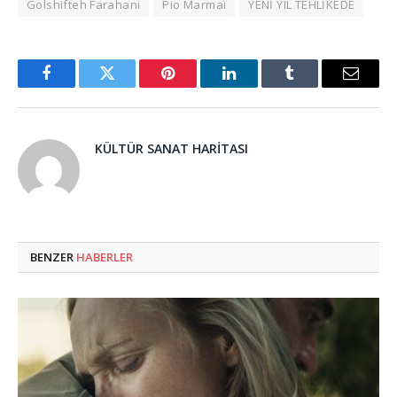
Golshifteh Farahani
Pio Marmaï
YENİ YIL TEHLİKEDE
Facebook
Twitter
Pinterest
LinkedIn
Tumblr
Email
KÜLTÜR SANAT HARITASI
BENZER
HABERLER