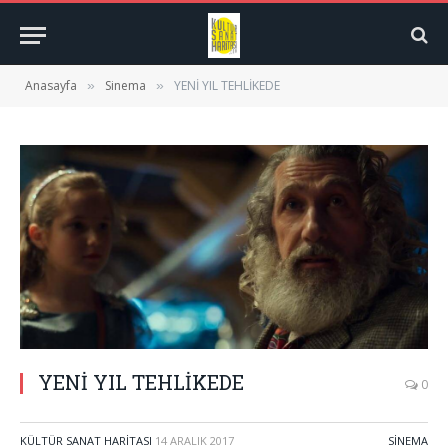
Anasayfa
Sinema
YENİ YIL TEHLİKEDE
»
»
YENİ YIL TEHLİKEDE
0
KÜLTÜR SANAT HARITASI
14 ARALIK 2017
SINEMA