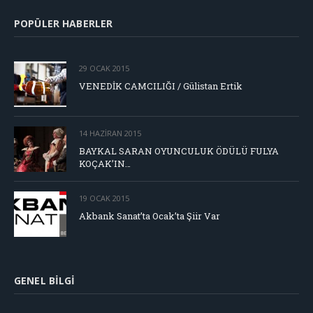
POPÜLER HABERLER
29 OCAK 2015
VENEDİK CAMCILIĞI / Gülistan Ertik
14 HAZIRAN 2015
BAYKAL SARAN OYUNCULUK ÖDÜLÜ FULYA
KOÇAK’IN…
19 OCAK 2015
Akbank Sanat’ta Ocak’ta Şiir Var
GENEL BILGI