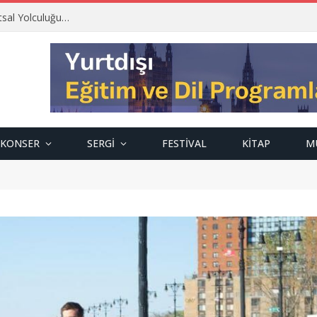
tsal Yolculuğu…
KONSER
SERGI
FESTIVAL
KITAP
M