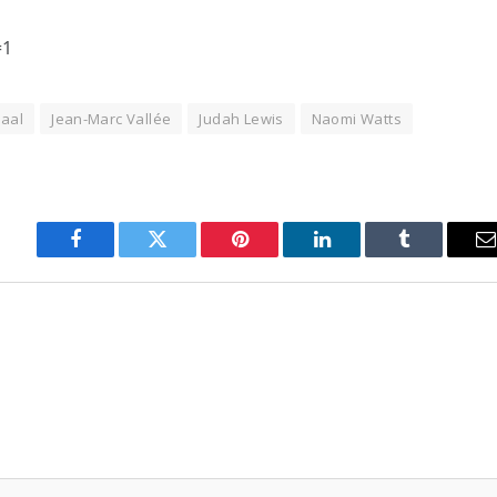
=1
haal
Jean-Marc Vallée
Judah Lewis
Naomi Watts
Facebook
Twitter
Pinterest
LinkedIn
Tumblr
E