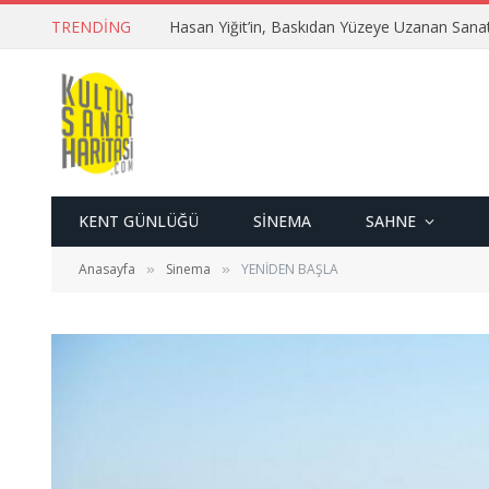
TRENDING
Hasan Yiğit’in, Baskıdan Yüzeye Uzanan Sana
KENT GÜNLÜĞÜ
SINEMA
SAHNE
Anasayfa
Sinema
YENİDEN BAŞLA
»
»