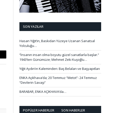
SON YAZILAR
Hasan Yiğit’in, Baskıdan Yüzeye Uzanan Sanatsal
Yolculuğu…
‘’İnsanın insan olma boyutu güzel sanatlarla başlar.’’
mail
1943’ten Günümüze; Mehmet Zeki Kuşoğlu…
Yiğit Aydın’ın Kaleminden: Baş Belaları ve Başyapıtları
ENKA Açıkhava’da; 20 Temmuz “Metot”- 24 Temmuz
“Devlerin Savaşı”
BARABAR, ENKA AÇIKHAVA’da…
POPÜLER HABERLER
SON HABERLER