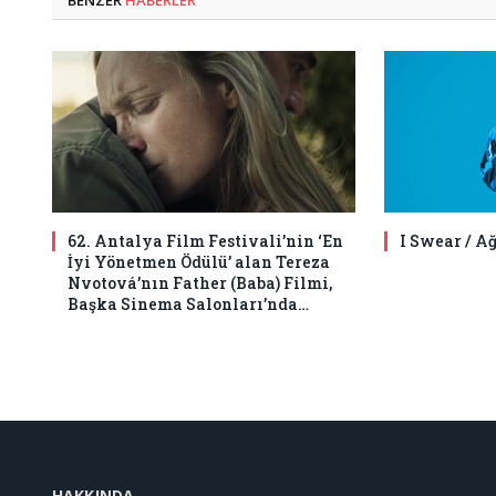
62. Antalya Film Festivali’nin ‘En
I Swear / A
İyi Yönetmen Ödülü’ alan Tereza
Nvotová’nın Father (Baba) Filmi,
Başka Sinema Salonları’nda…
HAKKINDA