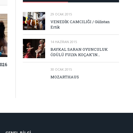
29 OCAK 2015
VENEDİK CAMCILIĞI / Gülistan
Ertik
14 HAZIRAN 2015
BAYKAL SARAN OYUNCULUK
ÖDÜLÜ FULYA KOÇAK’IN…
026
30 OCAK 2015
MOZARTHAUS
GENEL BILGI