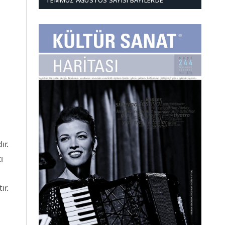
TEMMUZ AĞUSTOS SAYISI BAYILERDE
ır.
ı
ır.