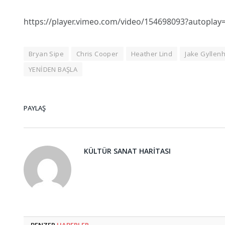
https://player.vimeo.com/video/154698093?autoplay
Bryan Sipe
Chris Cooper
Heather Lind
Jake Gyllen
YENİDEN BAŞLA
PAYLAŞ
KÜLTÜR SANAT HARITASI
BENZER
HABERLER