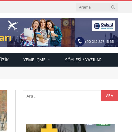
ÜZIK
YEME İÇME
SÖYLEŞI / YAZILAR
Video
oynatıcı