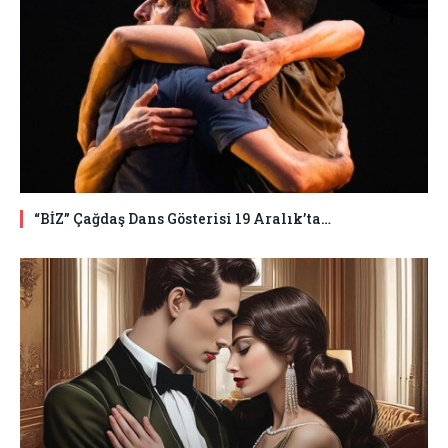
“BİZ” Çağdaş Dans Gösterisi 19 Aralık’ta…