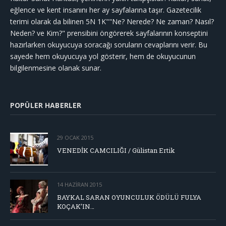
eğlence ve kent insanını her ay sayfalarına taşır. Gazetecilik
terimi olarak da bilinen 5N 1K""Ne? Nerede? Ne zaman? Nasıl?
Neden? ve Kim?" prensibini öngörerek sayfalarının konseptini
hazırlarken okuyucuya soracağı soruların cevaplarını verir. Bu
sayede hem okuyucuya yol gösterir, hem de okuyucunun
bilgilenmesine olanak sunar.
POPÜLER HABERLER
29 OCAK 2015
VENEDİK CAMCILIĞI / Gülistan Ertik
14 HAZIRAN 2015
BAYKAL SARAN OYUNCULUK ÖDÜLÜ FULYA
KOÇAK’IN…