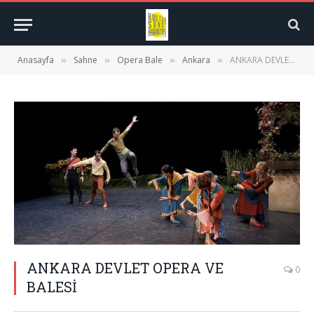
Anasayfa
Sahne
Opera Bale
Ankara
ANKARA DEVLET OPERA VE BALESİ
»
»
»
»
ANKARA DEVLET OPERA VE
0
BALESİ