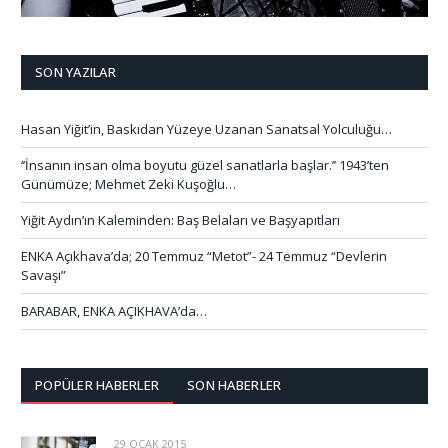
SON YAZILAR
Hasan Yiğit’in, Baskıdan Yüzeye Uzanan Sanatsal Yolculuğu…
‘’İnsanın insan olma boyutu güzel sanatlarla başlar.’’ 1943’ten
Günümüze; Mehmet Zeki Kuşoğlu…
Yiğit Aydın’ın Kaleminden: Baş Belaları ve Başyapıtları
ENKA Açıkhava’da; 20 Temmuz “Metot”- 24 Temmuz “Devlerin
Savaşı”
BARABAR, ENKA AÇIKHAVA’da…
POPÜLER HABERLER
SON HABERLER
29 OCAK 2015