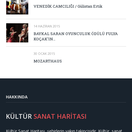
VENEDİK CAMCILIĞI / Gülistan Ertik
14 HAZIRAN 2015
BAYKAL SARAN OYUNCULUK ÖDÜLÜ FULYA
KOÇAK’IN…
30 OCAK 2015
MOZARTHAUS
HAKKINDA
KÜLTÜR
SANAT HARİTASI
Kültür Sanat Haritası, şehirlerin yakın takipçisidir. Kültür, sanat,