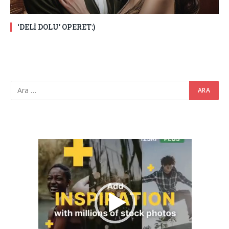
‘DELİ DOLU’ OPERET:)
Video
oynatıcı