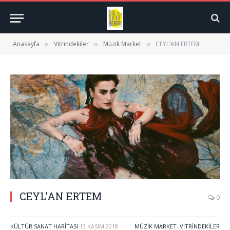
Anasayfa
Vitrindekiler
Müzik Market
CEYL’AN ERTEM
»
»
»
CEYL’AN ERTEM
0
KÜLTÜR SANAT HARITASI
13 KASIM 2018
MÜZIK MARKET
,
VITRINDEKILER