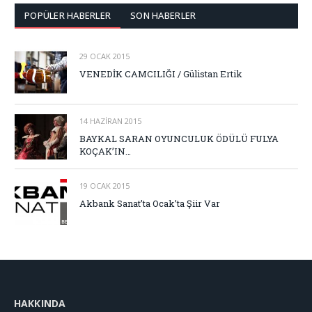
POPÜLER HABERLER
SON HABERLER
29 OCAK 2015
VENEDİK CAMCILIĞI / Gülistan Ertik
14 HAZIRAN 2015
BAYKAL SARAN OYUNCULUK ÖDÜLÜ FULYA
KOÇAK’IN…
19 OCAK 2015
Akbank Sanat’ta Ocak’ta Şiir Var
HAKKINDA