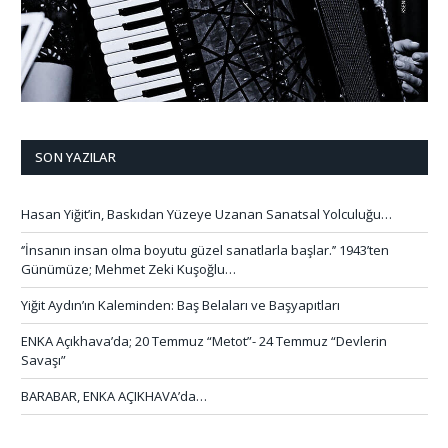
SON YAZILAR
Hasan Yiğit’in, Baskıdan Yüzeye Uzanan Sanatsal Yolculuğu…
‘’İnsanın insan olma boyutu güzel sanatlarla başlar.’’ 1943’ten
Günümüze; Mehmet Zeki Kuşoğlu…
Yiğit Aydın’ın Kaleminden: Baş Belaları ve Başyapıtları
ENKA Açıkhava’da; 20 Temmuz “Metot”- 24 Temmuz “Devlerin
Savaşı”
BARABAR, ENKA AÇIKHAVA’da…