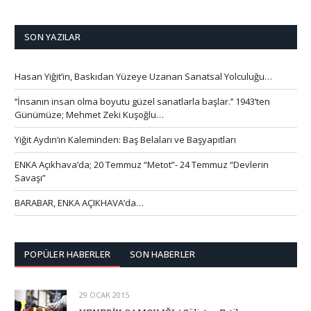
SON YAZILAR
Hasan Yiğit’in, Baskıdan Yüzeye Uzanan Sanatsal Yolculuğu…
‘’İnsanın insan olma boyutu güzel sanatlarla başlar.’’ 1943’ten
Günümüze; Mehmet Zeki Kuşoğlu…
Yiğit Aydın’ın Kaleminden: Baş Belaları ve Başyapıtları
ENKA Açıkhava’da; 20 Temmuz “Metot”- 24 Temmuz “Devlerin
Savaşı”
BARABAR, ENKA AÇIKHAVA’da…
POPÜLER HABERLER
SON HABERLER
29 OCAK 2015