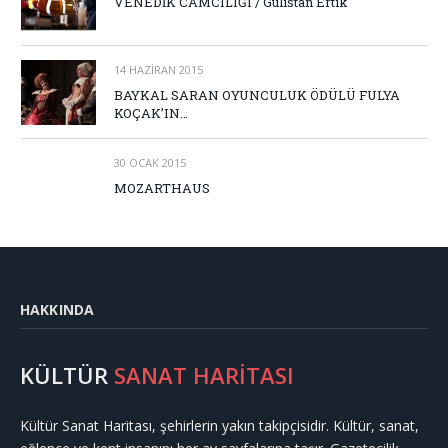
VENEDİK CAMCILIĞI / Gülistan Ertik
14 HAZIRAN 2015
BAYKAL SARAN OYUNCULUK ÖDÜLÜ FULYA
KOÇAK’IN…
30 OCAK 2015
MOZARTHAUS
HAKKINDA
KÜLTÜR
SANAT HARİTASI
Kültür Sanat Haritası, şehirlerin yakın takipçisidir. Kültür, sanat,