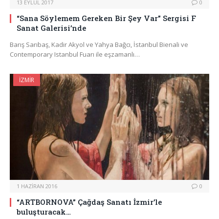
13 EYLÜL 2017
0
“Sana Söylemem Gereken Bir Şey Var” Sergisi F
Sanat Galerisi’nde
Barış Sarıbaş, Kadir Akyol ve Yahya Bağcı, İstanbul Bienali ve
Contemporary Istanbul Fuarı ile eşzamanlı…
İZMIR
1 HAZIRAN 2016
0
“ARTBORNOVA” Çağdaş Sanatı İzmir’le
buluşturacak…