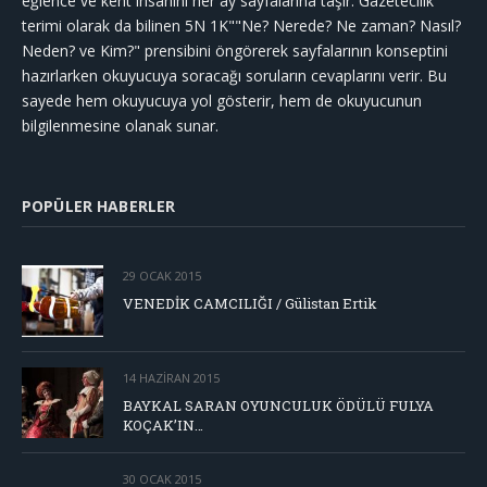
eğlence ve kent insanını her ay sayfalarına taşır. Gazetecilik
terimi olarak da bilinen 5N 1K""Ne? Nerede? Ne zaman? Nasıl?
Neden? ve Kim?" prensibini öngörerek sayfalarının konseptini
hazırlarken okuyucuya soracağı soruların cevaplarını verir. Bu
sayede hem okuyucuya yol gösterir, hem de okuyucunun
bilgilenmesine olanak sunar.
POPÜLER HABERLER
29 OCAK 2015
VENEDİK CAMCILIĞI / Gülistan Ertik
14 HAZIRAN 2015
BAYKAL SARAN OYUNCULUK ÖDÜLÜ FULYA
KOÇAK’IN…
30 OCAK 2015