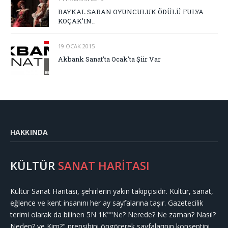
BAYKAL SARAN OYUNCULUK ÖDÜLÜ FULYA
KOÇAK’IN…
19 OCAK 2015
Akbank Sanat’ta Ocak’ta Şiir Var
HAKKINDA
KÜLTÜR
SANAT HARİTASI
Kültür Sanat Haritası, şehirlerin yakın takipçisidir. Kültür, sanat,
eğlence ve kent insanını her ay sayfalarına taşır. Gazetecilik
terimi olarak da bilinen 5N 1K""Ne? Nerede? Ne zaman? Nasıl?
Neden? ve Kim?" prensibini öngörerek sayfalarının konseptini