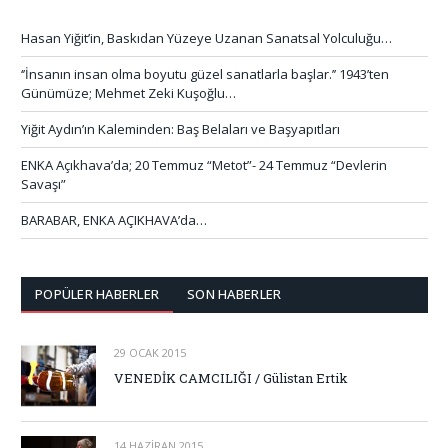
Hasan Yiğit’in, Baskıdan Yüzeye Uzanan Sanatsal Yolculuğu…
‘’İnsanın insan olma boyutu güzel sanatlarla başlar.’’ 1943’ten
Günümüze; Mehmet Zeki Kuşoğlu…
Yiğit Aydın’ın Kaleminden: Baş Belaları ve Başyapıtları
ENKA Açıkhava’da; 20 Temmuz “Metot”- 24 Temmuz “Devlerin
Savaşı”
BARABAR, ENKA AÇIKHAVA’da…
POPÜLER HABERLER
SON HABERLER
29 OCAK 2015
VENEDİK CAMCILIĞI / Gülistan Ertik
14 HAZIRAN 2015