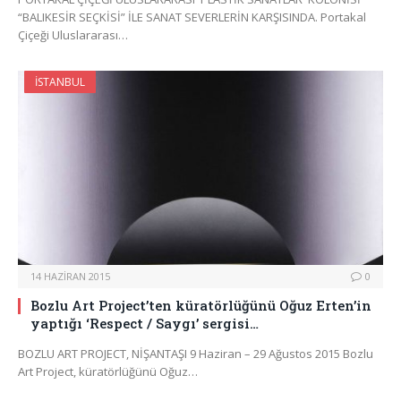
“BALIKESİR SEÇKİSİ” İLE SANAT SEVERLERİN KARŞISINDA. Portakal
Çiçeği Uluslararası…
İSTANBUL
14 HAZIRAN 2015
0
Bozlu Art Project’ten küratörlüğünü Oğuz Erten’in
yaptığı ‘Respect / Saygı’ sergisi…
BOZLU ART PROJECT, NİŞANTAŞI 9 Haziran – 29 Ağustos 2015 Bozlu
Art Project, küratörlüğünü Oğuz…