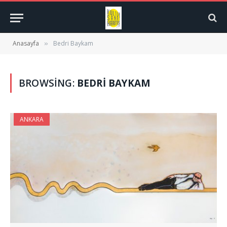
Anasayfa
Bedri Baykam
»
BROWSING:
BEDRI BAYKAM
ANKARA