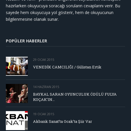
hazırlarken okuyucuya soracağı soruların cevaplarını verir. Bu
sayede hem okuyucuya yol gösterir, hem de okuyucunun
bilgilenmesine olanak sunar.
POPÜLER HABERLER
29 OCAK 2015
VENEDİK CAMCILIĞI / Gülistan Ertik
14 HAZIRAN 2015
BAYKAL SARAN OYUNCULUK ÖDÜLÜ FULYA
KOÇAK’IN…
19 OCAK 2015
Akbank Sanat’ta Ocak’ta Şiir Var