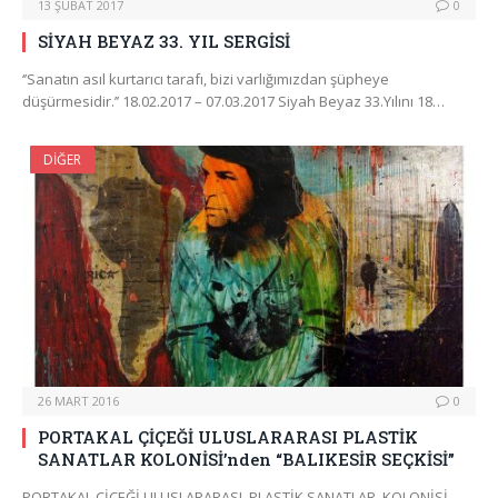
13 ŞUBAT 2017
0
SİYAH BEYAZ 33. YIL SERGİSİ
‘’Sanatın asıl kurtarıcı tarafı, bizi varlığımızdan şüpheye
düşürmesidir.’’ 18.02.2017 – 07.03.2017 Siyah Beyaz 33.Yılını 18…
DIĞER
26 MART 2016
0
PORTAKAL ÇİÇEĞİ ULUSLARARASI PLASTİK
SANATLAR KOLONİSİ’nden “BALIKESİR SEÇKİSİ”
PORTAKAL ÇİÇEĞİ ULUSLARARASI PLASTİK SANATLAR KOLONİSİ