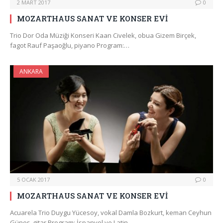
2 MART 2017
0
MOZARTHAUS SANAT VE KONSER EVİ
Trio Dor Oda Müziği Konseri Kaan Civelek, obua Gizem Birçek,
fagot Rauf Paşaoğlu, piyano Program:…
ANKARA
5 OCAK 2017
0
MOZARTHAUS SANAT VE KONSER EVİ
Acuarela Trio Duygu Yücesoy, vokal Damla Bozkurt, keman Ceyhun
Güneş, gitar Program: İspanyol ve Latin…