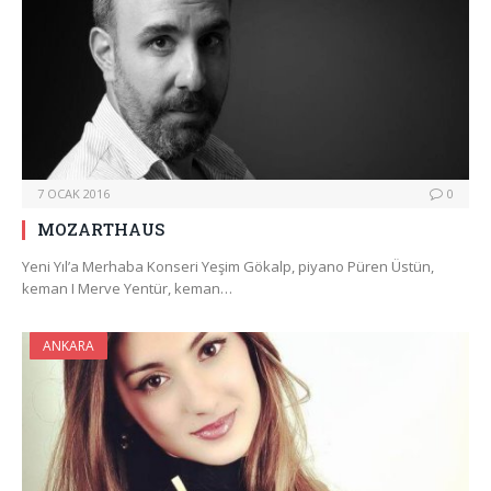
7 OCAK 2016
0
MOZARTHAUS
Yeni Yıl’a Merhaba Konseri Yeşim Gökalp, piyano Püren Üstün,
keman I Merve Yentür, keman…
ANKARA