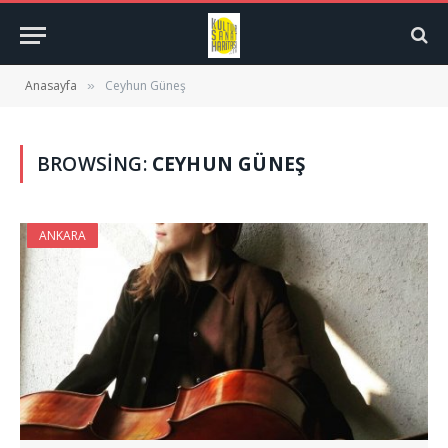
Anasayfa
Ceyhun Güneş
»
BROWSING:
CEYHUN GÜNEŞ
ANKARA