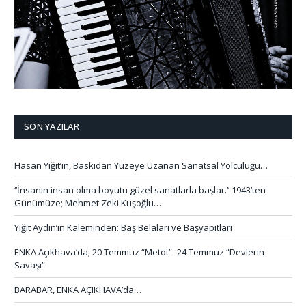
SON YAZILAR
Hasan Yiğit’in, Baskıdan Yüzeye Uzanan Sanatsal Yolculuğu…
‘’İnsanın insan olma boyutu güzel sanatlarla başlar.’’ 1943’ten
Günümüze; Mehmet Zeki Kuşoğlu…
Yiğit Aydın’ın Kaleminden: Baş Belaları ve Başyapıtları
ENKA Açıkhava’da; 20 Temmuz “Metot”- 24 Temmuz “Devlerin
Savaşı”
BARABAR, ENKA AÇIKHAVA’da…