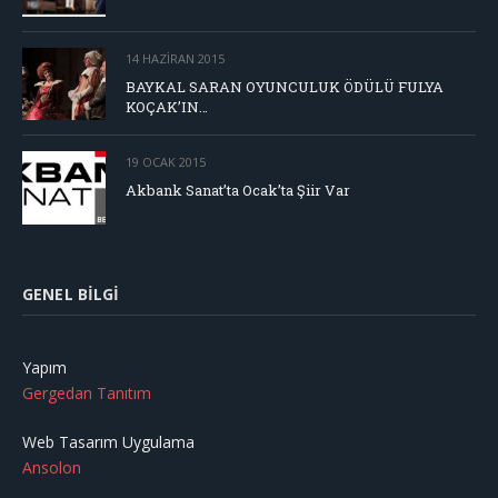
14 HAZIRAN 2015
BAYKAL SARAN OYUNCULUK ÖDÜLÜ FULYA
KOÇAK’IN…
19 OCAK 2015
Akbank Sanat’ta Ocak’ta Şiir Var
GENEL BILGI
Yapım
Gergedan Tanıtım
Web Tasarım Uygulama
Ansolon