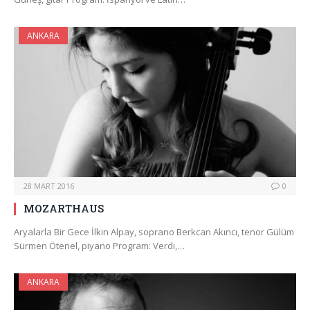
ANKARA
28 MART 2016
0
MOZARTHAUS
Aryalarla Bir Gece İlkin Alpay, soprano Berkcan Akıncı, tenor Gülüm
Sürmen Ötenel, piyano Program: Verdi,…
ANKARA