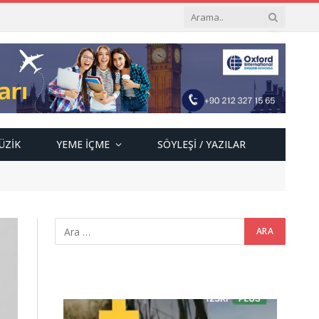
ÜZIK
YEME İÇME
SÖYLEŞI / YAZILAR
Video
oynatıcı