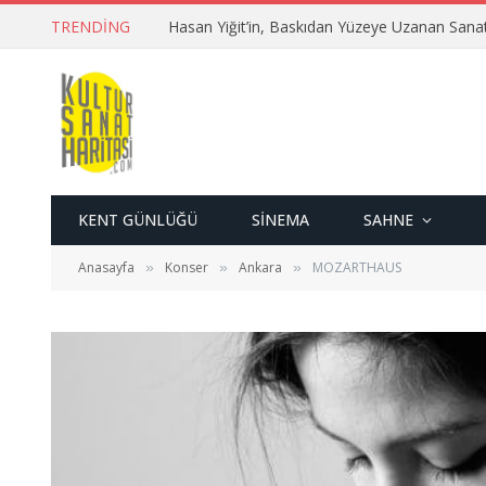
TRENDING
Hasan Yiğit’in, Baskıdan Yüzeye Uzanan Sana
KENT GÜNLÜĞÜ
SINEMA
SAHNE
Anasayfa
Konser
Ankara
MOZARTHAUS
»
»
»