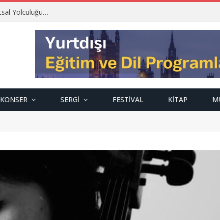
tsal Yolculuğu…
KONSER
SERGI
FESTIVAL
KITAP
M