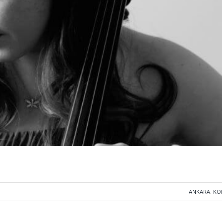
ANKARA
,
KO