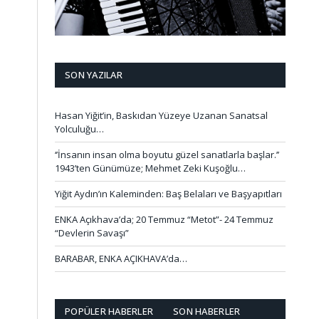
SON YAZILAR
Hasan Yiğit’in, Baskıdan Yüzeye Uzanan Sanatsal
Yolculuğu…
‘’İnsanın insan olma boyutu güzel sanatlarla başlar.’’
1943’ten Günümüze; Mehmet Zeki Kuşoğlu…
Yiğit Aydın’ın Kaleminden: Baş Belaları ve Başyapıtları
ENKA Açıkhava’da; 20 Temmuz “Metot”- 24 Temmuz
“Devlerin Savaşı”
BARABAR, ENKA AÇIKHAVA’da…
POPÜLER HABERLER
SON HABERLER