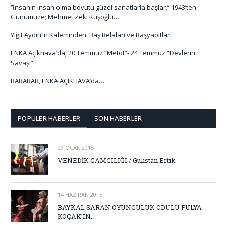
‘’İnsanın insan olma boyutu güzel sanatlarla başlar.’’ 1943’ten
Günümüze; Mehmet Zeki Kuşoğlu…
Yiğit Aydın’ın Kaleminden: Baş Belaları ve Başyapıtları
ENKA Açıkhava’da; 20 Temmuz “Metot”- 24 Temmuz “Devlerin
Savaşı”
BARABAR, ENKA AÇIKHAVA’da…
POPÜLER HABERLER
SON HABERLER
29 OCAK 2015
VENEDİK CAMCILIĞI / Gülistan Ertik
14 HAZIRAN 2015
BAYKAL SARAN OYUNCULUK ÖDÜLÜ FULYA
KOÇAK’IN…