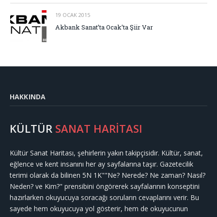
19 OCAK 2015
Akbank Sanat’ta Ocak’ta Şiir Var
HAKKINDA
KÜLTÜR
SANAT HARİTASI
Kültür Sanat Haritası, şehirlerin yakın takipçisidir. Kültür, sanat,
eğlence ve kent insanını her ay sayfalarına taşır. Gazetecilik
terimi olarak da bilinen 5N 1K""Ne? Nerede? Ne zaman? Nasıl?
Neden? ve Kim?" prensibini öngörerek sayfalarının konseptini
hazırlarken okuyucuya soracağı soruların cevaplarını verir. Bu
sayede hem okuyucuya yol gösterir, hem de okuyucunun