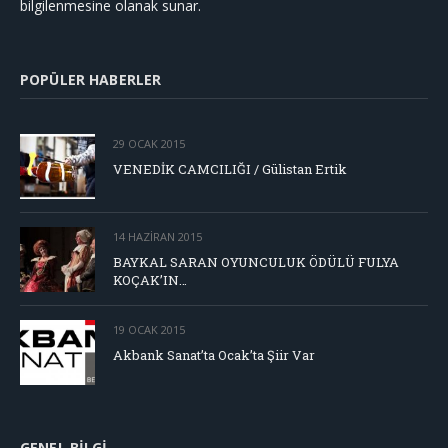
bilgilenmesine olanak sunar.
POPÜLER HABERLER
29 OCAK 2015
VENEDİK CAMCILIĞI / Gülistan Ertik
14 HAZIRAN 2015
BAYKAL SARAN OYUNCULUK ÖDÜLÜ FULYA
KOÇAK’IN…
19 OCAK 2015
Akbank Sanat’ta Ocak’ta Şiir Var
GENEL BILGI