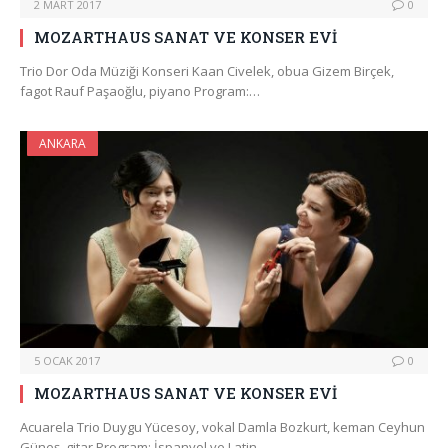
2 MART 2017
0
MOZARTHAUS SANAT VE KONSER EVİ
Trio Dor Oda Müziği Konseri Kaan Civelek, obua Gizem Birçek,
fagot Rauf Paşaoğlu, piyano Program:…
ANKARA
5 OCAK 2017
0
MOZARTHAUS SANAT VE KONSER EVİ
Acuarela Trio Duygu Yücesoy, vokal Damla Bozkurt, keman Ceyhun
Güneş, gitar Program: İspanyol ve Latin…