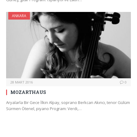
ANKARA
28 MART 2016
0
MOZARTHAUS
Aryalarla Bir Gece İlkin Alpay, soprano Berkcan Akıncı, tenor Gülüm
Sürmen Ötenel, piyano Program: Verdi,…