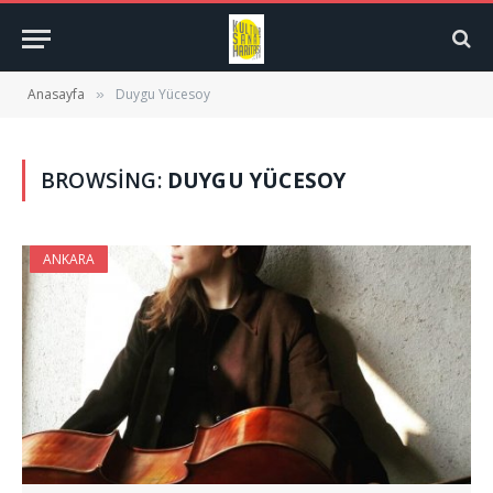
Anasayfa
Duygu Yücesoy
»
BROWSING:
DUYGU YÜCESOY
ANKARA