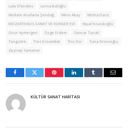
Lale Efendiev
Lerna Baloğlu
Meltem Anafarta Şendağ
Mine Akay
Misha Dacic
MOZARTHAUS SANAT VE KONSER EVİ
Niyal Kısacıkoğlu
Onur Aymergen
Özge Erdem
Sancar Tunalı
TangoArtı
Tres Ensemble
Trio Dor
Tuna Fırıncıoğlu
Zeynep Yamaner
Facebook
Twitter
Pinterest
LinkedIn
Tumblr
Email
KÜLTÜR SANAT HARITASI