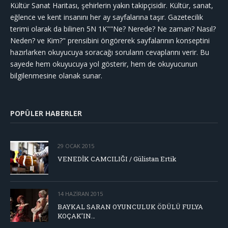
Kültür Sanat Haritası, şehirlerin yakın takipçisidir. Kültür, sanat,
eğlence ve kent insanını her ay sayfalarına taşır. Gazetecilik
terimi olarak da bilinen 5N 1K""Ne? Nerede? Ne zaman? Nasıl?
Neden? ve Kim?" prensibini öngörerek sayfalarının konseptini
hazırlarken okuyucuya soracağı soruların cevaplarını verir. Bu
sayede hem okuyucuya yol gösterir, hem de okuyucunun
bilgilenmesine olanak sunar.
POPÜLER HABERLER
29 OCAK 2015
VENEDİK CAMCILIĞI / Gülistan Ertik
14 HAZIRAN 2015
BAYKAL SARAN OYUNCULUK ÖDÜLÜ FULYA
KOÇAK’IN…