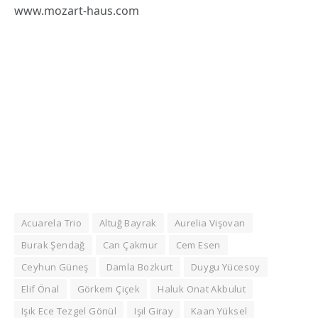
www.mozart-haus.com
Acuarela Trio
Altuğ Bayrak
Aurelia Vişovan
Burak Şendağ
Can Çakmur
Cem Esen
Ceyhun Güneş
Damla Bozkurt
Duygu Yücesoy
Elif Önal
Görkem Çiçek
Haluk Onat Akbulut
Işık Ece Tezgel Gönül
Işıl Giray
Kaan Yüksel