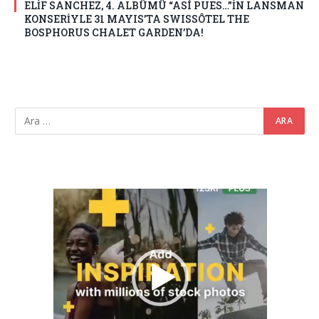
ELİF SANCHEZ, 4. ALBÜMÜ “ASÍ PUES…”İN LANSMAN
KONSERİYLE 31 MAYIS’TA SWISSÔTEL THE
BOSPHORUS CHALET GARDEN’DA!
Video
oynatıcı