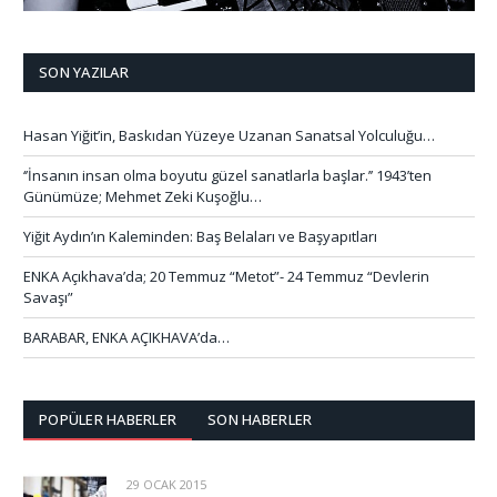
SON YAZILAR
Hasan Yiğit’in, Baskıdan Yüzeye Uzanan Sanatsal Yolculuğu…
‘’İnsanın insan olma boyutu güzel sanatlarla başlar.’’ 1943’ten
Günümüze; Mehmet Zeki Kuşoğlu…
Yiğit Aydın’ın Kaleminden: Baş Belaları ve Başyapıtları
ENKA Açıkhava’da; 20 Temmuz “Metot”- 24 Temmuz “Devlerin
Savaşı”
BARABAR, ENKA AÇIKHAVA’da…
POPÜLER HABERLER
SON HABERLER
29 OCAK 2015