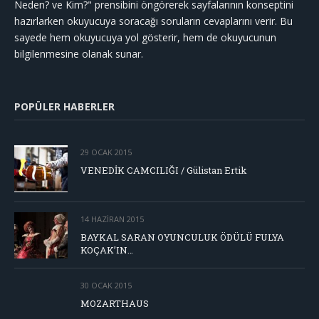
Neden? ve Kim?" prensibini öngörerek sayfalarının konseptini
hazırlarken okuyucuya soracağı soruların cevaplarını verir. Bu
sayede hem okuyucuya yol gösterir, hem de okuyucunun
bilgilenmesine olanak sunar.
POPÜLER HABERLER
29 OCAK 2015
VENEDİK CAMCILIĞI / Gülistan Ertik
14 HAZIRAN 2015
BAYKAL SARAN OYUNCULUK ÖDÜLÜ FULYA
KOÇAK’IN…
30 OCAK 2015
MOZARTHAUS