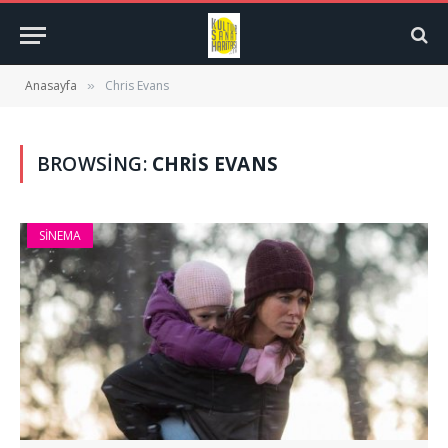
Anasayfa
Chris Evans
»
BROWSING:
CHRIS EVANS
SINEMA