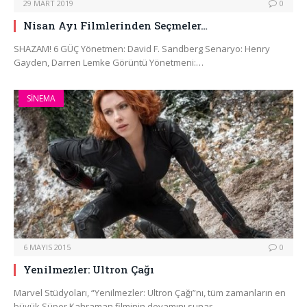
29 MART 2019
0
Nisan Ayı Filmlerinden Seçmeler…
SHAZAM! 6 GÜÇ Yönetmen: David F. Sandberg Senaryo: Henry
Gayden, Darren Lemke Görüntü Yönetmeni:…
SINEMA
6 MAYIS 2015
0
Yenilmezler: Ultron Çağı
Marvel Stüdyoları, “Yenilmezler: Ultron Çağı”nı, tüm zamanların en
büyük Süper Kahraman filminin devamını sunar.…