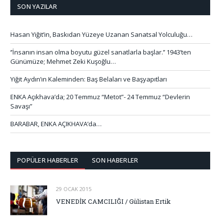
SON YAZILAR
Hasan Yiğit’in, Baskıdan Yüzeye Uzanan Sanatsal Yolculuğu…
‘’İnsanın insan olma boyutu güzel sanatlarla başlar.’’ 1943’ten
Günümüze; Mehmet Zeki Kuşoğlu…
Yiğit Aydın’ın Kaleminden: Baş Belaları ve Başyapıtları
ENKA Açıkhava’da; 20 Temmuz “Metot”- 24 Temmuz “Devlerin
Savaşı”
BARABAR, ENKA AÇIKHAVA’da…
POPÜLER HABERLER
SON HABERLER
29 OCAK 2015
VENEDİK CAMCILIĞI / Gülistan Ertik