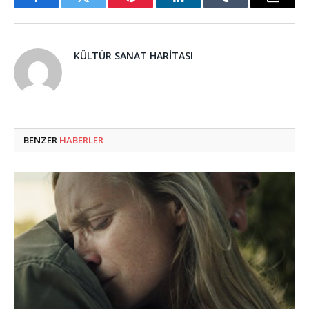
Facebook
Twitter
Pinterest
LinkedIn
Tumblr
Email
KÜLTÜR SANAT HARITASI
BENZER
HABERLER