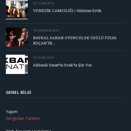
29 OCAK 2015
VENEDİK CAMCILIĞI / Gülistan Ertik
14 HAZIRAN 2015
BAYKAL SARAN OYUNCULUK ÖDÜLÜ FULYA
KOÇAK’IN…
19 OCAK 2015
Akbank Sanat’ta Ocak’ta Şiir Var
GENEL BILGI
Yapım
Gergedan Tanıtım