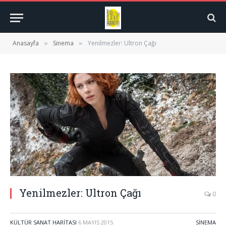
Anasayfa
Sinema
Yenilmezler: Ultron Çağı
»
»
Yenilmezler: Ultron Çağı
0
KÜLTÜR SANAT HARITASI
6 MAYIS 2015
SINEMA