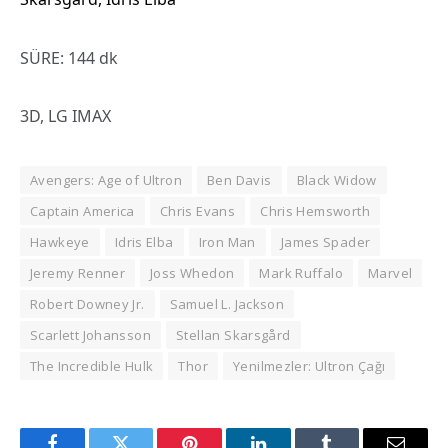
SÜRE: 144 dk
3D, LG IMAX
Avengers: Age of Ultron
Ben Davis
Black Widow
Captain America
Chris Evans
Chris Hemsworth
Hawkeye
Idris Elba
Iron Man
James Spader
Jeremy Renner
Joss Whedon
Mark Ruffalo
Marvel
Robert Downey Jr.
Samuel L. Jackson
Scarlett Johansson
Stellan Skarsgård
The Incredible Hulk
Thor
Yenilmezler: Ultron Çağı