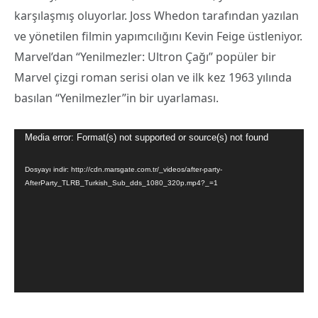
karşılaşmış oluyorlar. Joss Whedon tarafından yazılan
ve yönetilen filmin yapımcılığını Kevin Feige üstleniyor.
Marvel’dan “Yenilmezler: Ultron Çağı” popüler bir
Marvel çizgi roman serisi olan ve ilk kez 1963 yılında
basılan “Yenilmezler”in bir uyarlaması.
Video
Media error: Format(s) not supported or source(s) not found
oynatıcı
Dosyayı indir: http://cdn.marsgate.com.tr/_videos/after-party-
AfterParty_TLRB_Turkish_Sub_dds_1080_320p.mp4?_=1