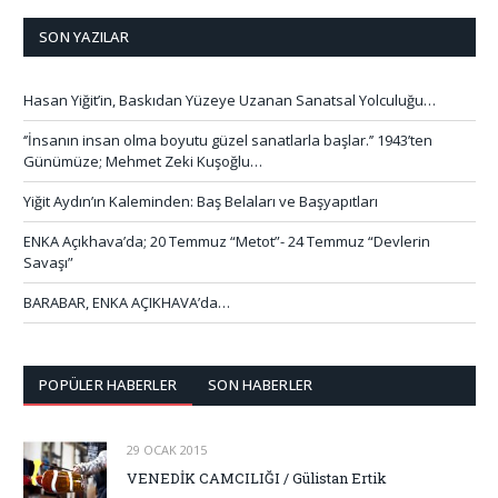
SON YAZILAR
Hasan Yiğit’in, Baskıdan Yüzeye Uzanan Sanatsal Yolculuğu…
‘’İnsanın insan olma boyutu güzel sanatlarla başlar.’’ 1943’ten
Günümüze; Mehmet Zeki Kuşoğlu…
Yiğit Aydın’ın Kaleminden: Baş Belaları ve Başyapıtları
ENKA Açıkhava’da; 20 Temmuz “Metot”- 24 Temmuz “Devlerin
Savaşı”
BARABAR, ENKA AÇIKHAVA’da…
POPÜLER HABERLER
SON HABERLER
29 OCAK 2015
VENEDİK CAMCILIĞI / Gülistan Ertik