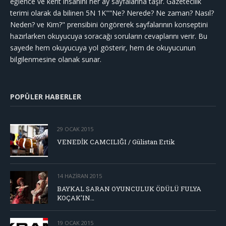
eğlence ve kent insanını her ay sayfalarına taşır. Gazetecilik
terimi olarak da bilinen 5N 1K""Ne? Nerede? Ne zaman? Nasıl?
Neden? ve Kim?" prensibini öngörerek sayfalarının konseptini
hazırlarken okuyucuya soracağı soruların cevaplarını verir. Bu
sayede hem okuyucuya yol gösterir, hem de okuyucunun
bilgilenmesine olanak sunar.
POPÜLER HABERLER
29 OCAK 2015
VENEDİK CAMCILIĞI / Gülistan Ertik
14 HAZIRAN 2015
BAYKAL SARAN OYUNCULUK ÖDÜLÜ FULYA
KOÇAK’IN…
19 OCAK 2015