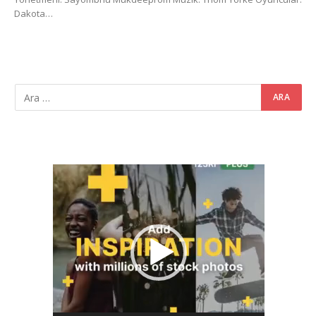
Dakota…
Video
oynatıcı