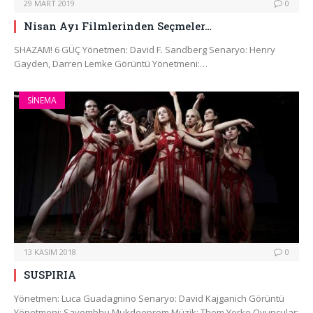
29 MART 2019
0
Nisan Ayı Filmlerinden Seçmeler…
SHAZAM! 6 GÜÇ Yönetmen: David F. Sandberg Senaryo: Henry
Gayden, Darren Lemke Görüntü Yönetmeni:…
SINEMA
13 KASIM 2018
0
SUSPIRIA
Yönetmen: Luca Guadagnino Senaryo: David Kajganich Görüntü
Yönetmeni: Sayombhu Mukdeeprom Müzik: Thom Yorke Oyuncular: