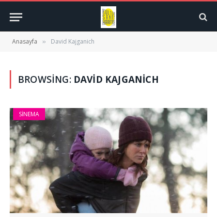
Anasayfa
David Kajganich
»
BROWSING:
DAVID KAJGANICH
SINEMA