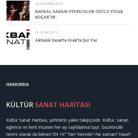
14 HAZIRAN 2015
BAYKAL SARAN OYUNCULUK ÖDÜLÜ FULYA
KOÇAK’IN…
19 OCAK 2015
Akbank Sanat’ta Ocak’ta Şiir Var
HAKKINDA
KÜLTÜR
SANAT HARİTASI
Kültür Sanat Haritası, şehirlerin yakın takipçisidir. Kültür, sanat,
eğlence ve kent insanını her ay sayfalarına taşır. Gazetecilik
terimi olarak da bilinen 5N 1K""Ne? Nerede? Ne zaman? Nasıl?