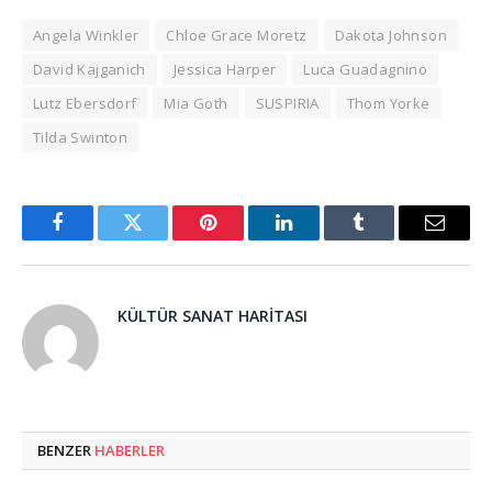
Angela Winkler
Chloe Grace Moretz
Dakota Johnson
David Kajganich
Jessica Harper
Luca Guadagnino
Lutz Ebersdorf
Mia Goth
SUSPIRIA
Thom Yorke
Tilda Swinton
Facebook
Twitter
Pinterest
LinkedIn
Tumblr
Email
KÜLTÜR SANAT HARITASI
BENZER
HABERLER