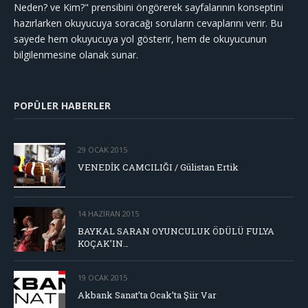
Neden? ve Kim?" prensibini öngörerek sayfalarının konseptini
hazırlarken okuyucuya soracağı soruların cevaplarını verir. Bu
sayede hem okuyucuya yol gösterir, hem de okuyucunun
bilgilenmesine olanak sunar.
POPÜLER HABERLER
29 OCAK 2015
VENEDİK CAMCILIĞI / Gülistan Ertik
14 HAZIRAN 2015
BAYKAL SARAN OYUNCULUK ÖDÜLÜ FULYA
KOÇAK’IN…
19 OCAK 2015
Akbank Sanat’ta Ocak’ta Şiir Var