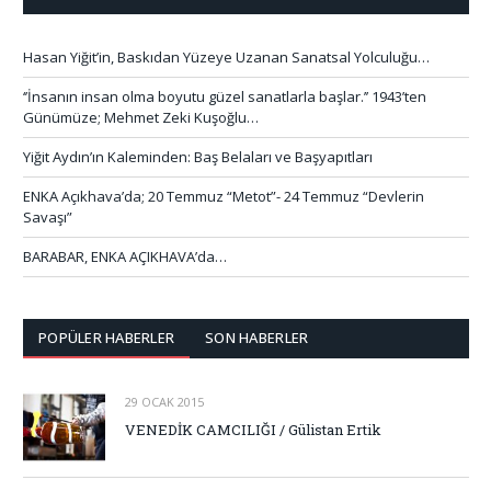
Hasan Yiğit’in, Baskıdan Yüzeye Uzanan Sanatsal Yolculuğu…
‘’İnsanın insan olma boyutu güzel sanatlarla başlar.’’ 1943’ten
Günümüze; Mehmet Zeki Kuşoğlu…
Yiğit Aydın’ın Kaleminden: Baş Belaları ve Başyapıtları
ENKA Açıkhava’da; 20 Temmuz “Metot”- 24 Temmuz “Devlerin
Savaşı”
BARABAR, ENKA AÇIKHAVA’da…
POPÜLER HABERLER
SON HABERLER
29 OCAK 2015
VENEDİK CAMCILIĞI / Gülistan Ertik