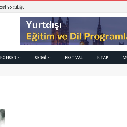
tsal Yolculuğu…
KONSER
SERGI
FESTIVAL
KITAP
M