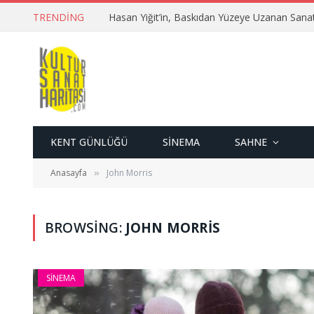
TRENDING
Hasan Yiğit’in, Baskıdan Yüzeye Uzanan Sana
KENT GÜNLÜĞÜ
SINEMA
SAHNE
Anasayfa
John Morris
»
BROWSING:
JOHN MORRIS
SINEMA