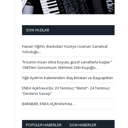
SON YAZILAR
Hasan Yiğit’in, Baskıdan Yüzeye Uzanan Sanatsal
Yolculuğu…
‘’İnsanın insan olma boyutu güzel sanatlarla başlar.’’
1943’ten Günümüze; Mehmet Zeki Kuşoğlu…
Yiğit Aydın’ın Kaleminden: Baş Belaları ve Başyapıtları
ENKA Açıkhava’da; 20 Temmuz “Metot”- 24 Temmuz
“Devlerin Savaşı”
BARABAR, ENKA AÇIKHAVA’da…
POPÜLER HABERLER
SON HABERLER