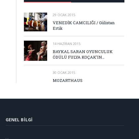
29 OCAK 2015
VENEDİK CAMCILIĞI / Gülistan
Ertik
14 HAZIRAN 2015
BAYKAL SARAN OYUNCULUK
ÖDÜLÜ FULYA KOÇAK’IN…
30 OCAK 2015
MOZARTHAUS
GENEL BILGI