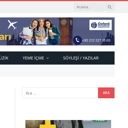
ÜZIK
YEME İÇME
SÖYLEŞI / YAZILAR
Video
oynatıcı