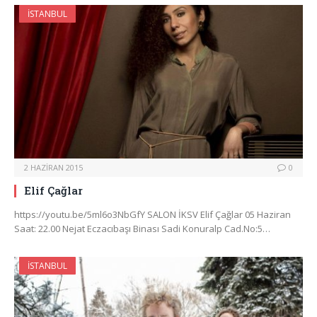
İSTANBUL
2 HAZIRAN 2015
0
Elif Çağlar
https://youtu.be/5ml6o3NbGfY SALON İKSV Elif Çağlar 05 Haziran
Saat: 22.00 Nejat Eczacıbaşı Binası Sadi Konuralp Cad.No:5…
İSTANBUL