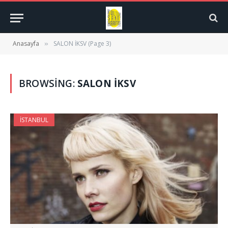
Anasayfa
SALON İKSV (Page 3)
»
BROWSING:
SALON İKSV
İSTANBUL