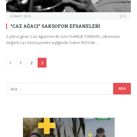
4 MART 2015
0
“CAZ AĞACI” SAKSOFON EFSANELERİ
5.yılına giren Caz Ağacı’nın ilk ismi CHARLIE PARKER’ı, ülkemizin
değerli caz müzisyenleri eşliğinde Salon İKSV’de…
Previous
1
2
3
Video
oynatıcı