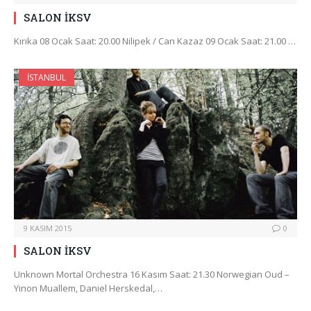
SALON İKSV
Kırıka 08 Ocak Saat: 20.00 Nilipek / Can Kazaz 09 Ocak Saat: 21.00 …
İSTANBUL
9 KASIM 2015
0
SALON İKSV
Unknown Mortal Orchestra 16 Kasım Saat: 21.30 Norwegian Oud –
Yinon Muallem, Daniel Herskedal,…