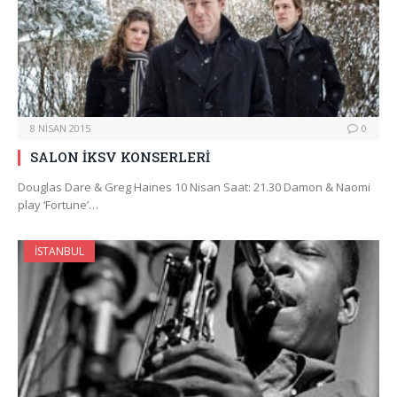
8 NISAN 2015
0
SALON İKSV KONSERLERİ
Douglas Dare & Greg Haines 10 Nisan Saat: 21.30 Damon & Naomi
play ‘Fortune’…
İSTANBUL