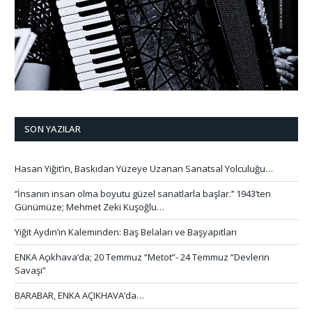
SON YAZILAR
Hasan Yiğit’in, Baskıdan Yüzeye Uzanan Sanatsal Yolculuğu…
‘’İnsanın insan olma boyutu güzel sanatlarla başlar.’’ 1943’ten
Günümüze; Mehmet Zeki Kuşoğlu…
Yiğit Aydın’ın Kaleminden: Baş Belaları ve Başyapıtları
ENKA Açıkhava’da; 20 Temmuz “Metot”- 24 Temmuz “Devlerin
Savaşı”
BARABAR, ENKA AÇIKHAVA’da…