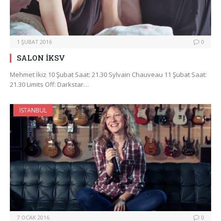
1 ŞUBAT 2016
0
SALON İKSV
Mehmet İkiz 10 Şubat Saat: 21.30 Sylvain Chauveau 11 Şubat Saat:
21.30 Limits Off: Darkstar…
İSTANBUL
7 OCAK 2016
0