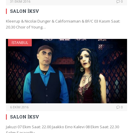
31 EKIM 2016
0
SALON İKSV
Kleerup & Nicolai Dunger & Californiaman & BF/C 03 Kasım Saat:
20.30 Choir of Young…
İSTANBUL
6 EKIM 2016
0
SALON İKSV
Jakuzi 07 Ekim Saat: 22.00 Jaakko Eino Kalevi 08 Ekim Saat: 22.30
Selim Saraçoğlu…