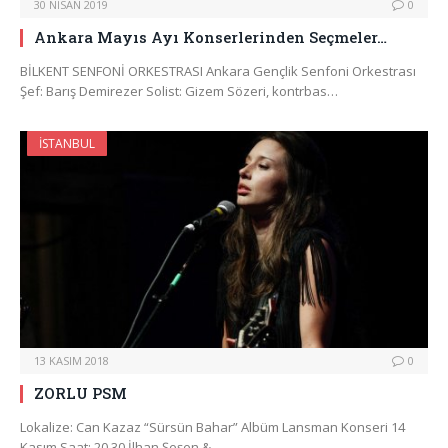
30 NISAN 2019
0
Ankara Mayıs Ayı Konserlerinden Seçmeler…
BİLKENT SENFONİ ORKESTRASI Ankara Gençlik Senfoni Orkestrası
Şef: Barış Demirezer Solist: Gizem Sözeri, kontrbas…
İSTANBUL
13 KASIM 2018
0
ZORLU PSM
Lokalize: Can Kazaz “Sürsün Bahar” Albüm Lansman Konseri 14
Kasım Saat: 20.30 İlhan Şeşen &…