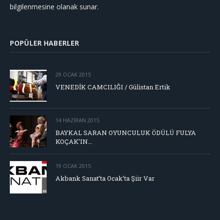
bilgilenmesine olanak sunar.
POPÜLER HABERLER
29 OCAK 2015
VENEDİK CAMCILIĞI / Gülistan Ertik
14 HAZIRAN 2015
BAYKAL SARAN OYUNCULUK ÖDÜLÜ FULYA
KOÇAK’IN…
19 OCAK 2015
Akbank Sanat’ta Ocak’ta Şiir Var