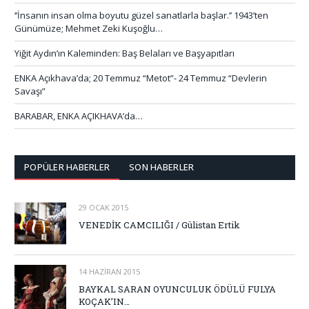
‘’İnsanın insan olma boyutu güzel sanatlarla başlar.’’ 1943’ten
Günümüze; Mehmet Zeki Kuşoğlu…
Yiğit Aydın’ın Kaleminden: Baş Belaları ve Başyapıtları
ENKA Açıkhava’da; 20 Temmuz “Metot”- 24 Temmuz “Devlerin
Savaşı”
BARABAR, ENKA AÇIKHAVA’da…
POPÜLER HABERLER
SON HABERLER
29 OCAK 2015
VENEDİK CAMCILIĞI / Gülistan Ertik
14 HAZIRAN 2015
BAYKAL SARAN OYUNCULUK ÖDÜLÜ FULYA
KOÇAK’IN…