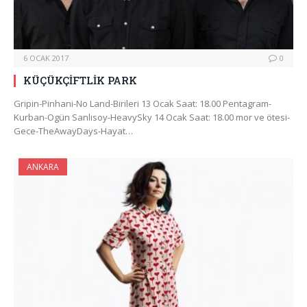
6 OCAK 2017
0
KÜÇÜKÇİFTLİK PARK
Gripin-Pinhani-No Land-Birileri 13 Ocak Saat: 18.00 Pentagram-
Kurban-Ogün Sanlısoy-HeavySky 14 Ocak Saat: 18.00 mor ve ötesi-
Gece-TheAwayDays-Hayat…
ANKARA