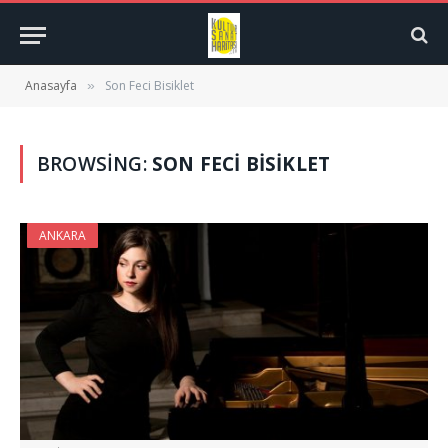
Anasayfa
Son Feci Bisiklet
»
BROWSING:
SON FECI BISIKLET
ANKARA