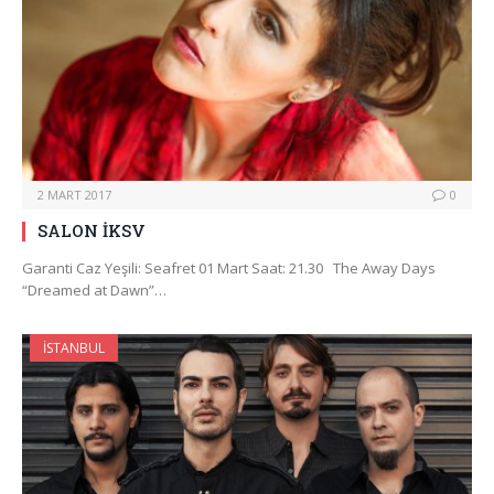
2 MART 2017
0
SALON İKSV
Garanti Caz Yeşili: Seafret 01 Mart Saat: 21.30 The Away Days
“Dreamed at Dawn”…
İSTANBUL