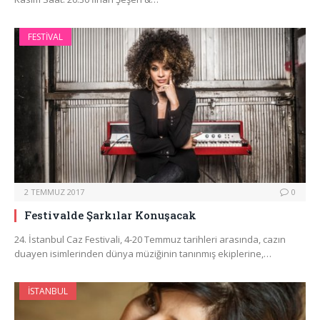
FESTIVAL
2 TEMMUZ 2017
0
Festivalde Şarkılar Konuşacak
24. İstanbul Caz Festivali, 4-20 Temmuz tarihleri arasında, cazın
duayen isimlerinden dünya müziğinin tanınmış ekiplerine,…
İSTANBUL