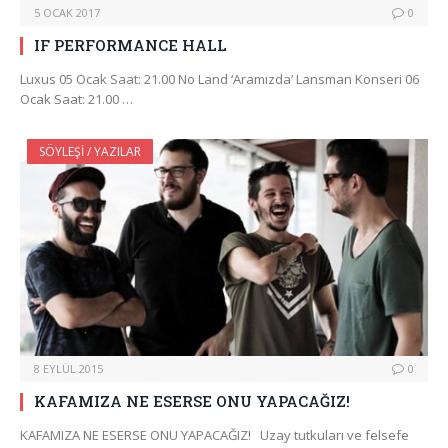
5 OCAK 2017
0
IF PERFORMANCE HALL
Luxus 05 Ocak Saat: 21.00 No Land ‘Aramızda’ Lansman Konseri 06
Ocak Saat: 21.00 …
SÖYLEŞI / YAZILAR
8 EYLÜL 2015
0
KAFAMIZA NE ESERSE ONU YAPACAĞIZ!
KAFAMIZA NE ESERSE ONU YAPACAĞIZ! Uzay tutkuları ve felsefe