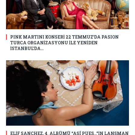
PINK MARTINI KONSERİ 22 TEMMUZ’DA PASION
TURCA ORGANİZASYONU İLE YENİDEN
İSTANBUL’DA…
ELİF SANCHEZ, 4. ALBÜMÜ “ASÍ PUES…”İN LANSMAN