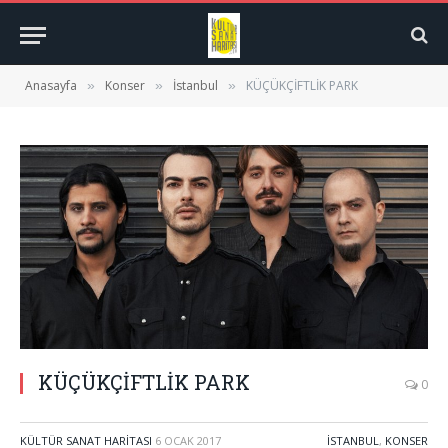
Anasayfa
Konser
İstanbul
KÜÇÜKÇİFTLİK PARK
»
»
»
KÜÇÜKÇİFTLİK PARK
0
KÜLTÜR SANAT HARITASI
6 OCAK 2017
İSTANBUL
,
KONSER