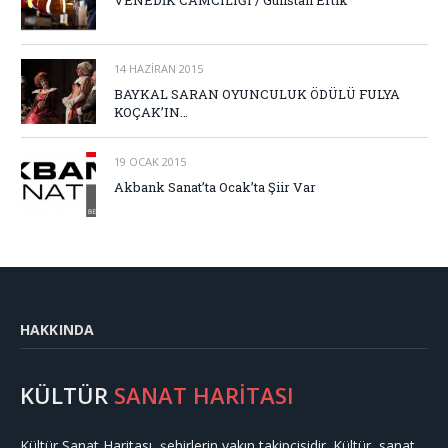
VENEDİK CAMCILIĞI / Gülistan Ertik
14 HAZIRAN 2015
BAYKAL SARAN OYUNCULUK ÖDÜLÜ FULYA
KOÇAK’IN…
19 OCAK 2015
Akbank Sanat’ta Ocak’ta Şiir Var
HAKKINDA
KÜLTÜR
SANAT HARİTASI
Kültür Sanat Haritası, şehirlerin yakın takipçisidir. Kültür, sanat,