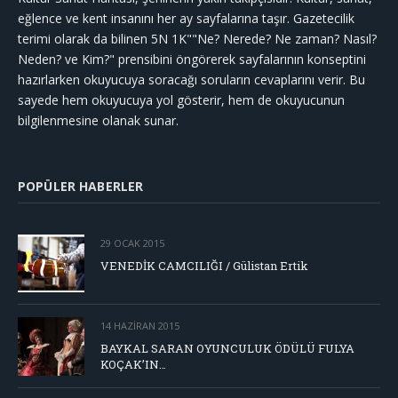
eğlence ve kent insanını her ay sayfalarına taşır. Gazetecilik
terimi olarak da bilinen 5N 1K""Ne? Nerede? Ne zaman? Nasıl?
Neden? ve Kim?" prensibini öngörerek sayfalarının konseptini
hazırlarken okuyucuya soracağı soruların cevaplarını verir. Bu
sayede hem okuyucuya yol gösterir, hem de okuyucunun
bilgilenmesine olanak sunar.
POPÜLER HABERLER
29 OCAK 2015
VENEDİK CAMCILIĞI / Gülistan Ertik
14 HAZIRAN 2015
BAYKAL SARAN OYUNCULUK ÖDÜLÜ FULYA
KOÇAK’IN…