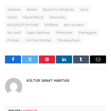
Adamlar
Birileri
Büyük Ev Ablukada
Gece
Gripin
Hayat Meyal
HeavySky
KÜÇÜKÇİFTLİK PARK
KURBAN
Mor ve ötesi
No Land
Ogün Sanlısoy
Palmiyeler
Pentagram
Pinhani
Son Feci Bisiklet
TheAwayDays
Facebook
Twitter
Pinterest
LinkedIn
Tumblr
Email
KÜLTÜR SANAT HARITASI
BENZER
HABERLER