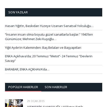
SON YAZILAR
Hasan Yiğit’in, Baskıdan Yüzeye Uzanan Sanatsal Yolculuğu…
‘’İnsanın insan olma boyutu güzel sanatlarla başlar.’’ 1943’ten
Günümüze; Mehmet Zeki Kuşoğlu…
Yiğit Aydın’ın Kaleminden: Baş Belaları ve Başyapıtları
ENKA Açıkhava’da; 20 Temmuz “Metot”- 24 Temmuz “Devlerin
Savaşı”
BARABAR, ENKA AÇIKHAVA’da…
POPÜLER HABERLER
SON HABERLER
29 OCAK 2015