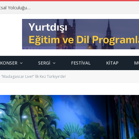
tsal Yolculuğu…
KONSER
SERGI
FESTIVAL
KITAP
M
i “Madagascar Live!” İlk Kez Türkiye’de!