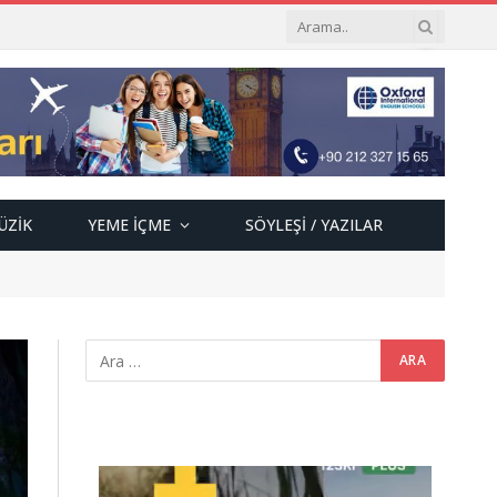
ÜZIK
YEME İÇME
SÖYLEŞI / YAZILAR
Video
oynatıcı