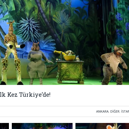
lk Kez Türkiye’de!
ANKARA
,
DIĞER
,
İSTA