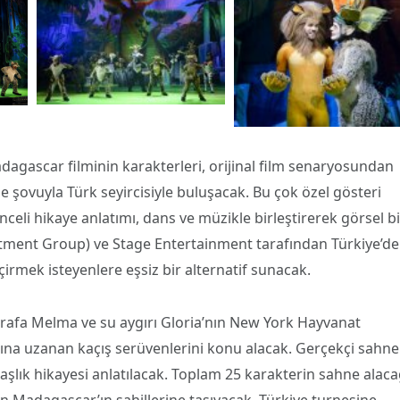
gascar filminin karakterleri, orijinal film senaryosundan
 şovuyla Türk seyircisiyle buluşacak. Bu çok özel gösteri
celi hikaye anlatımı, dans ve müzikle birleştirerek görsel bi
ntment Group) ve Stage Entertainment tarafından Türkiye’de
eçirmek isteyenlere eşsiz bir alternatif sunacak.
ürafa Melma ve su aygırı Gloria’nın New York Hayvanat
sına uzanan kaçış serüvenlerini konu alacak. Gerçekçi sahne
şlık hikayesi anlatılacak. Toplam 25 karakterin sahne alaca
n Madagascar’ın sahillerine taşıyacak. Türkiye turnesine