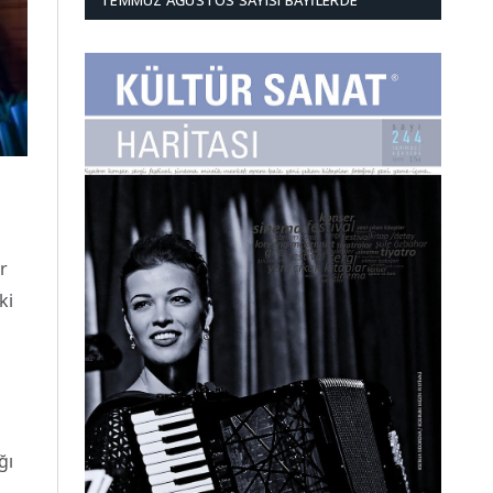
TEMMUZ AĞUSTOS SAYISI BAYILERDE
r
ki
ğı