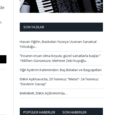
nde
n
SON YAZILAR
Hasan Yiğit’in, Baskıdan Yüzeye Uzanan Sanatsal
Yolculuğu…
‘’İnsanın insan olma boyutu güzel sanatlarla başlar.’’
1943’ten Günümüze; Mehmet Zeki Kuşoğlu…
mail
Yiğit Aydın’ın Kaleminden: Baş Belaları ve Başyapıtları
ENKA Açıkhava’da; 20 Temmuz “Metot”- 24 Temmuz
“Devlerin Savaşı”
BARABAR, ENKA AÇIKHAVA’da…
POPÜLER HABERLER
SON HABERLER