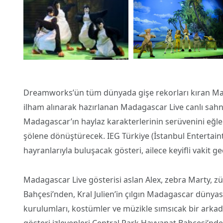
Dreamworks’ün tüm dünyada gişe rekorları kıran Mada
ilham alınarak hazırlanan Madagascar Live canlı sahne
Madagascar’ın haylaz karakterlerinin serüvenini eğlen
şölene dönüştürecek. IEG Türkiye (İstanbul Entertai
hayranlarıyla buluşacak gösteri, ailece keyifli vakit g
Madagascar Live gösterisi aslan Alex, zebra Marty, z
Bahçesi’nden, Kral Julien’in çılgın Madagascar dünya
kurulumları, kostümler ve müzikle sımsıcak bir arkada
gösteri izleyenleri Central Park Hayvanat Bahçesi’nde