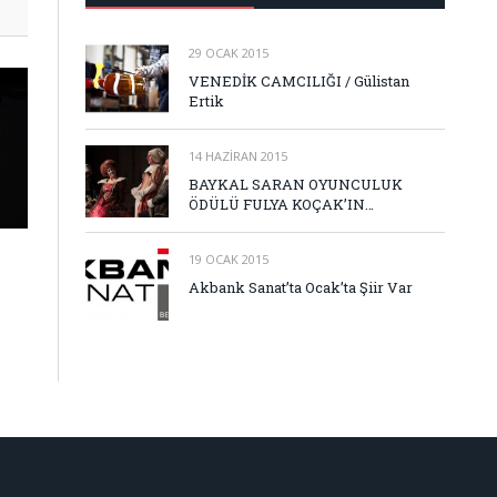
29 OCAK 2015
VENEDİK CAMCILIĞI / Gülistan
Ertik
14 HAZIRAN 2015
BAYKAL SARAN OYUNCULUK
ÖDÜLÜ FULYA KOÇAK’IN…
19 OCAK 2015
Akbank Sanat’ta Ocak’ta Şiir Var