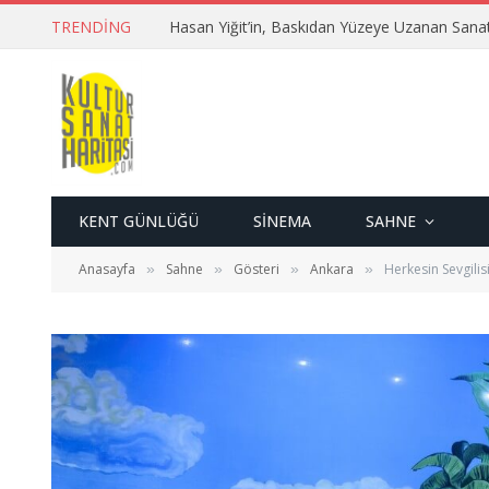
TRENDING
Hasan Yiğit’in, Baskıdan Yüzeye Uzanan Sana
KENT GÜNLÜĞÜ
SINEMA
SAHNE
Anasayfa
Sahne
Gösteri
Ankara
Herkesin Sevgilis
»
»
»
»