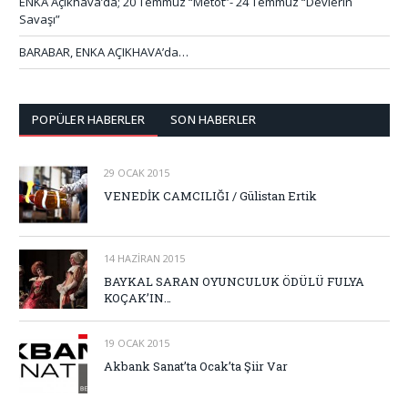
ENKA Açıkhava’da; 20 Temmuz “Metot”- 24 Temmuz “Devlerin
Savaşı”
BARABAR, ENKA AÇIKHAVA’da…
POPÜLER HABERLER
SON HABERLER
29 OCAK 2015
VENEDİK CAMCILIĞI / Gülistan Ertik
14 HAZIRAN 2015
BAYKAL SARAN OYUNCULUK ÖDÜLÜ FULYA
KOÇAK’IN…
19 OCAK 2015
Akbank Sanat’ta Ocak’ta Şiir Var