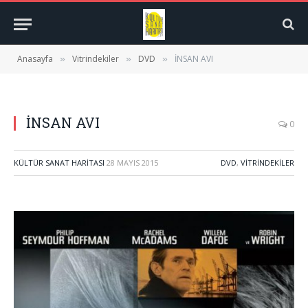
Anasayfa
Vitrindekiler
DVD
İNSAN AVI
»
»
»
İNSAN AVI
0
KÜLTÜR SANAT HARITASI
28 MAYIS 2015
DVD
,
VITRINDEKILER