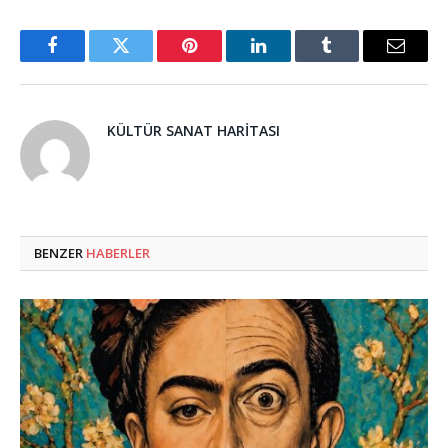
Facebook
Twitter
Pinterest
LinkedIn
Tumblr
Email
KÜLTÜR SANAT HARITASI
BENZER
HABERLER