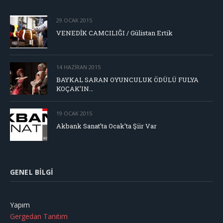
29 OCAK 2015
VENEDİK CAMCILIĞI / Gülistan Ertik
14 HAZIRAN 2015
BAYKAL SARAN OYUNCULUK ÖDÜLÜ FULYA
KOÇAK’IN…
19 OCAK 2015
Akbank Sanat’ta Ocak’ta Şiir Var
GENEL BILGI
Yapım
Gergedan Tanıtım