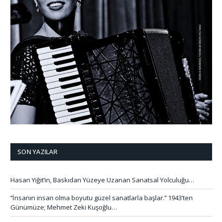
SON YAZILAR
Hasan Yiğit’in, Baskıdan Yüzeye Uzanan Sanatsal Yolculuğu…
‘’İnsanın insan olma boyutu güzel sanatlarla başlar.’’ 1943’ten
Günümüze; Mehmet Zeki Kuşoğlu…