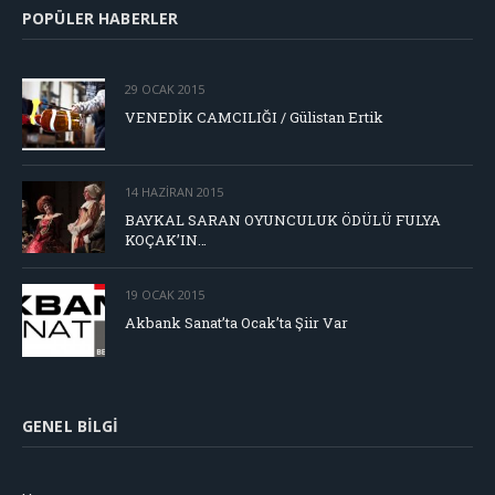
POPÜLER HABERLER
29 OCAK 2015
VENEDİK CAMCILIĞI / Gülistan Ertik
14 HAZIRAN 2015
BAYKAL SARAN OYUNCULUK ÖDÜLÜ FULYA
KOÇAK’IN…
19 OCAK 2015
Akbank Sanat’ta Ocak’ta Şiir Var
GENEL BILGI