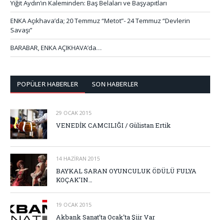
Yiğit Aydın’ın Kaleminden: Baş Belaları ve Başyapıtları
ENKA Açıkhava’da; 20 Temmuz “Metot”- 24 Temmuz “Devlerin
Savaşı”
BARABAR, ENKA AÇIKHAVA’da…
POPÜLER HABERLER
SON HABERLER
29 OCAK 2015
VENEDİK CAMCILIĞI / Gülistan Ertik
14 HAZIRAN 2015
BAYKAL SARAN OYUNCULUK ÖDÜLÜ FULYA
KOÇAK’IN…
19 OCAK 2015
Akbank Sanat’ta Ocak’ta Şiir Var