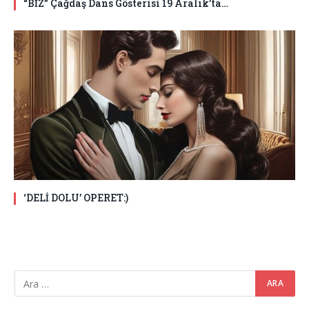
“BİZ” Çağdaş Dans Gösterisi 19 Aralık’ta…
‘DELİ DOLU’ OPERET:)