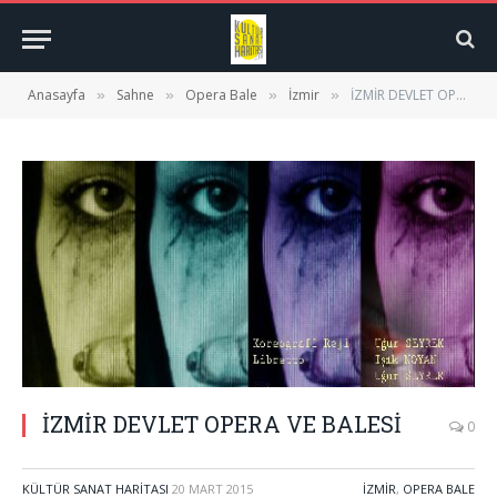
Anasayfa
Sahne
Opera Bale
İzmir
İZMİR DEVLET OPERA VE BALESİ
»
»
»
»
İZMİR DEVLET OPERA VE BALESİ
0
KÜLTÜR SANAT HARITASI
20 MART 2015
İZMIR
,
OPERA BALE