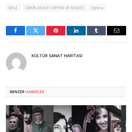
BALE
İZMİR DEVLET OPERA VE BALESİ
Opera
Facebook
Twitter
Pinterest
LinkedIn
Tumblr
Email
KÜLTÜR SANAT HARITASI
BENZER
HABERLER