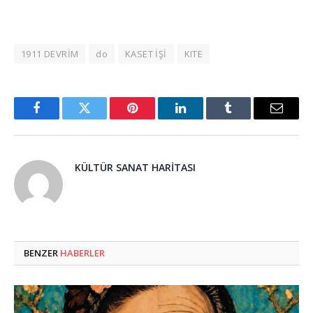
1911 DEVRİM
do
KASET İŞİ
KITE
Facebook
Twitter
Pinterest
LinkedIn
Tumblr
Email
KÜLTÜR SANAT HARITASI
BENZER
HABERLER