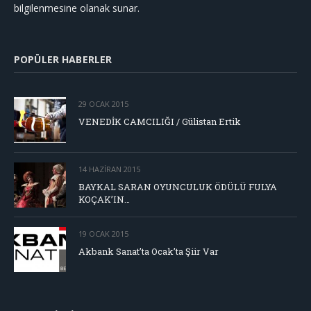
bilgilenmesine olanak sunar.
POPÜLER HABERLER
29 OCAK 2015
VENEDİK CAMCILIĞI / Gülistan Ertik
14 HAZIRAN 2015
BAYKAL SARAN OYUNCULUK ÖDÜLÜ FULYA
KOÇAK’IN…
19 OCAK 2015
Akbank Sanat’ta Ocak’ta Şiir Var