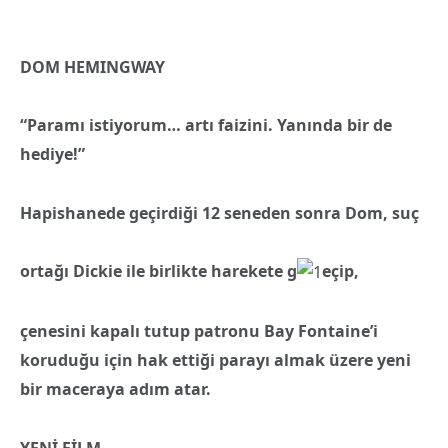
DOM HEMINGWAY
“Paramı istiyorum… artı faizini. Yanında bir de
hediye!”
Hapishanede geçirdiği 12 seneden sonra Dom, suç
ortağı Dickie ile birlikte harekete g
eçip,
çenesini kapalı tutup patronu Bay Fontaine’i
koruduğu için hak e
ttiği parayı almak üzere yeni
bir maceraya adım atar.
YENİ FİLM