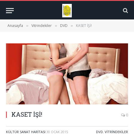
Anasayfa
Vitrindekiler
DVD
KASET İŞİ!
»
»
»
KASET İŞİ!
0
KÜLTÜR SANAT HARITASI
30 OCAK 2015
DVD
,
VITRINDEKILER