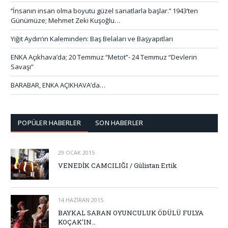
‘’İnsanın insan olma boyutu güzel sanatlarla başlar.’’ 1943’ten
Günümüze; Mehmet Zeki Kuşoğlu…
Yiğit Aydın’ın Kaleminden: Baş Belaları ve Başyapıtları
ENKA Açıkhava’da; 20 Temmuz “Metot”- 24 Temmuz “Devlerin
Savaşı”
BARABAR, ENKA AÇIKHAVA’da…
POPÜLER HABERLER
SON HABERLER
29 OCAK 2015
VENEDİK CAMCILIĞI / Gülistan Ertik
14 HAZIRAN 2015
BAYKAL SARAN OYUNCULUK ÖDÜLÜ FULYA
KOÇAK’IN…