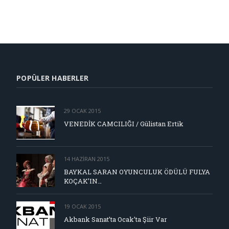
POPÜLER HABERLER
29 OCAK 2015
VENEDİK CAMCILIĞI / Gülistan Ertik
14 HAZIRAN 2015
BAYKAL SARAN OYUNCULUK ÖDÜLÜ FULYA
KOÇAK’IN…
19 OCAK 2015
Akbank Sanat’ta Ocak’ta Şiir Var