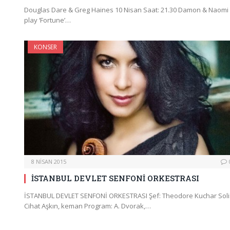
Douglas Dare & Greg Haines 10 Nisan Saat: 21.30 Damon & Naomi
play ‘Fortune’…
KONSER
8 NISAN 2015
İSTANBUL DEVLET SENFONİ ORKESTRASI
İSTANBUL DEVLET SENFONİ ORKESTRASI Şef: Theodore Kuchar Solis
Cihat Aşkın, keman Program: A. Dvorak,…