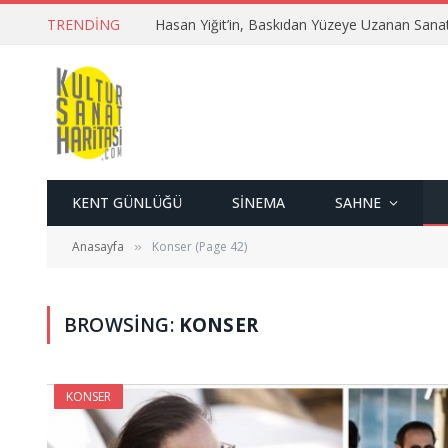
TRENDING
Hasan Yiğit’in, Baskıdan Yüzeye Uzanan Sana
KENT GÜNLÜĞÜ
SINEMA
SAHNE
Anasayfa
Konser (Page 42)
»
BROWSING:
KONSER
KONSER