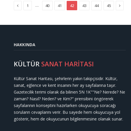
Previous
Next
…
1
40
41
42
43
44
45
HAKKINDA
KÜLTÜR
SANAT HARİTASI
Kültür Sanat Haritası, şehirlerin yakın takipçisidir. Kültür,
sanat, eğlence ve kent insanını her ay sayfalarına taşır.
Gazetecilik terimi olarak da bilinen 5N 1K""Ne? Nerede? Ne
zaman? Nasıl? Neden? ve Kim?" prensibini öngörerek
sayfalarının konseptini hazırlarken okuyucuya soracağı
soruların cevaplarını verir. Bu sayede hem okuyucuya yol
gösterir, hem de okuyucunun bilgilenmesine olanak sunar.