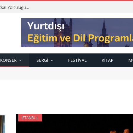
tsal Yolculuğu…
KONSER
SERGI
FESTIVAL
KITAP
M
İSTANBUL