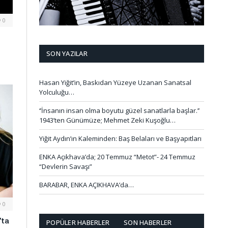
0
SON YAZILAR
Hasan Yiğit’in, Baskıdan Yüzeye Uzanan Sanatsal
Yolculuğu…
‘’İnsanın insan olma boyutu güzel sanatlarla başlar.’’
1943’ten Günümüze; Mehmet Zeki Kuşoğlu…
Yiğit Aydın’ın Kaleminden: Baş Belaları ve Başyapıtları
ENKA Açıkhava’da; 20 Temmuz “Metot”- 24 Temmuz
“Devlerin Savaşı”
BARABAR, ENKA AÇIKHAVA’da…
0
’ta
POPÜLER HABERLER
SON HABERLER