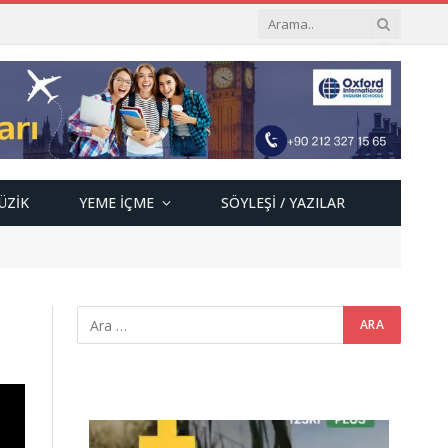
ÜZIK
YEME İÇME
SÖYLEŞI / YAZILAR
Video
oynatıcı