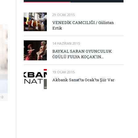
29 OCAK 2015
VENEDİK CAMCILIĞI / Gülistan
Ertik
14 HAZIRAN 2015
BAYKAL SARAN OYUNCULUK
ÖDÜLÜ FULYA KOÇAK’IN…
19 OCAK 2015
Akbank Sanat’ta Ocak’ta Şiir Var
0