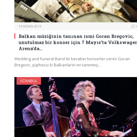
14 NISAN 2015
Balkan müziğinin tanınan ismi Goran Bregovic,
unutulmaz bir konser için 7 Mayıs’ta Volkswage
Arena’da…
Wedding and Funeral Band ile beraber konserler veren Goran
Bregovic, şüphesiz ki Balkanlar’ın en tanınmış…
İSTANBUL