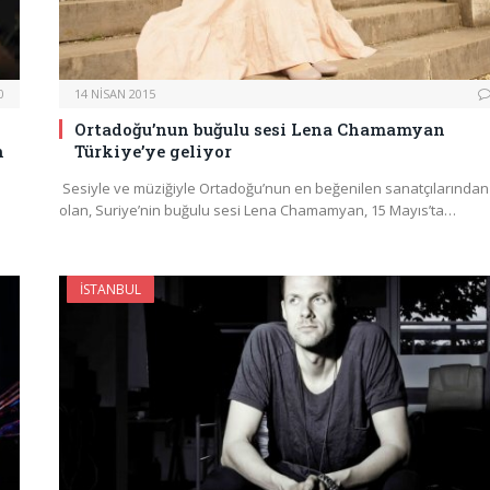
0
14 NISAN 2015
Ortadoğu’nun buğulu sesi Lena Chamamyan
n
Türkiye’ye geliyor
Sesiyle ve müziğiyle Ortadoğu’nun en beğenilen sanatçılarından
olan, Suriye’nin buğulu sesi Lena Chamamyan, 15 Mayıs’ta…
İSTANBUL