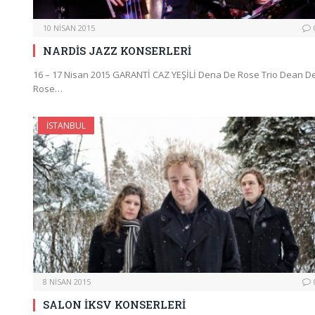
10 NISAN 2015
NARDİS JAZZ KONSERLERİ
16 – 17 Nisan 2015 GARANTİ CAZ YEŞİLİ Dena De Rose Trio Dean D
Rose…
İSTANBUL
8 NISAN 2015
SALON İKSV KONSERLERİ