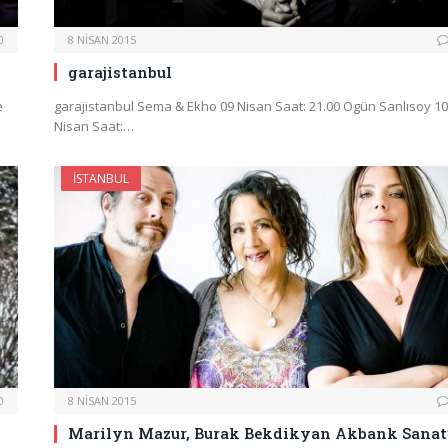
0
8 NISAN 2015
garajistanbul
e
garajistanbul Sema & Ekho 09 Nisan Saat: 21.00 Ogün Sanlısoy 10
Nisan Saat:…
İSTANBUL
0
8 NISAN 2015
Marilyn Mazur, Burak Bekdikyan Akbank Sanat