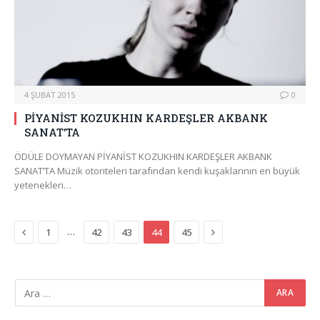
4 ŞUBAT 2015
0
PİYANİST KOZUKHIN KARDEŞLER AKBANK
SANAT’TA
ÖDÜLE DOYMAYAN PİYANİST KOZUKHIN KARDEŞLER AKBANK
SANAT’TA Müzik otoriteleri tarafından kendi kuşaklarının en büyük
yetenekleri…
Previous
Next
…
1
42
43
44
45