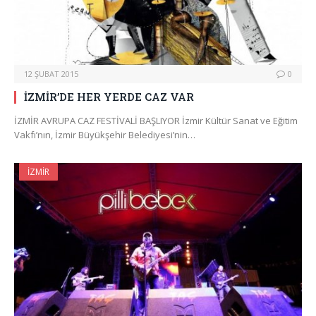
12 ŞUBAT 2015
0
İZMİR’DE HER YERDE CAZ VAR
İZMİR AVRUPA CAZ FESTİVALİ BAŞLIYOR İzmir Kültür Sanat ve Eğitim
Vakfı’nın, İzmir Büyükşehir Belediyesi’nin…
İZMIR