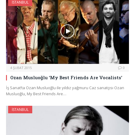
İSTANBUL
4 ŞUBAT 2015
0
Ozan Musluoğlu ‘My Best Friends Are Vocalists’
İş Sanat’ta Ozan Musluoğlu ile yıldız yağmuru Caz sanatçısı Ozan
Musluoğlu, My Best Friends Are…
İSTANBUL