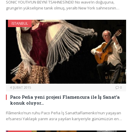
SONIC YOUTH’UN BEYNİ TSAHNESİNDE! No wave’in doğuşuna,
grunge’ın yükselişine tanık olmuş, yeraltı New York sahnesinin…
İSTANBUL
4 ŞUBAT 2015
0
Paco Peña yeni projesi Flamencura ile İş Sanat’a
konuk oluyor…
Flâmenko’nun ruhu Paco Peña İş Sanat’taFlamenko’nun yaşayan
efsanesi Yaklaşık yarım asra yayılan kariyeriyle günümüzün en…