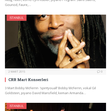
Gounod, Faure,…
İSTANBUL
2 MART 2015
0
CRR Mart Konserleri
3 Mart Bobby McFerrin ‘spirityouall’ Bobby McFerrin, vokal Gil
Goldstein, piyano David Mansfield, keman Armanda…
İSTANBUL