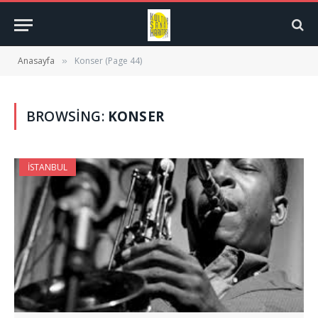
Anasayfa
Konser (Page 44)
»
BROWSING:
KONSER
İSTANBUL