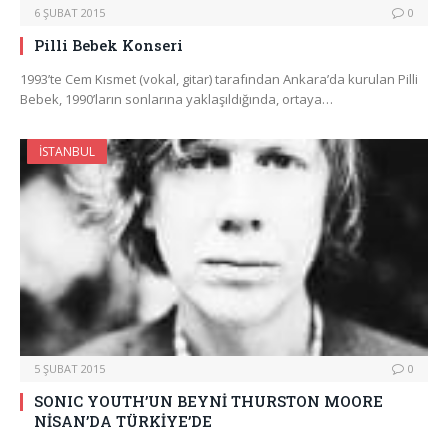
6 ŞUBAT 2015
0
Pilli Bebek Konseri
1993’te Cem Kısmet (vokal, gitar) tarafından Ankara’da kurulan Pilli
Bebek, 1990’ların sonlarına yaklaşıldığında, ortaya…
İSTANBUL
5 ŞUBAT 2015
0
SONIC YOUTH’UN BEYNİ THURSTON MOORE
NİSAN’DA TÜRKİYE’DE