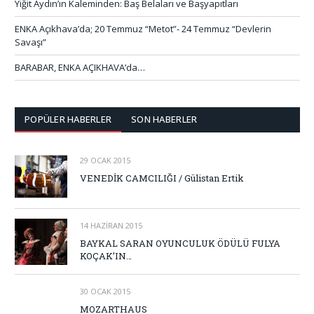
Yiğit Aydın’ın Kaleminden: Baş Belaları ve Başyapıtları
ENKA Açıkhava’da; 20 Temmuz “Metot”- 24 Temmuz “Devlerin
Savaşı”
BARABAR, ENKA AÇIKHAVA’da…
POPÜLER HABERLER
SON HABERLER
29 OCAK 2015
VENEDİK CAMCILIĞI / Gülistan Ertik
14 HAZIRAN 2015
BAYKAL SARAN OYUNCULUK ÖDÜLÜ FULYA
KOÇAK’IN…
30 OCAK 2015
MOZARTHAUS