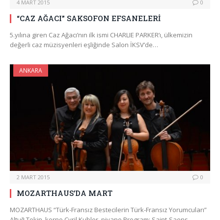
4 MART 2015
0
“CAZ AĞACI” SAKSOFON EFSANELERİ
5.yılına giren Caz Ağacı’nın ilk ismi CHARLIE PARKER’ı, ülkemizin
değerli caz müzisyenleri eşliğinde Salon İKSV’de…
ANKARA
2 MART 2015
0
MOZARTHAUS’DA MART
MOZARTHAUS “Türk-Fransız Bestecilerin Türk-Fransız Yorumcuları”
Altuğ Tekin, korno Cyril Kubler, piyano Program: Saint-Saens,