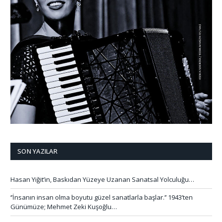
SON YAZILAR
Hasan Yiğit’in, Baskıdan Yüzeye Uzanan Sanatsal Yolculuğu…
‘’İnsanın insan olma boyutu güzel sanatlarla başlar.’’ 1943’ten
Günümüze; Mehmet Zeki Kuşoğlu…