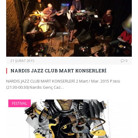
21 ŞUBAT 2015
0
NARDIS JAZZ CLUB MART KONSERLERİ
NARDIS JAZZ CLUB MART KONSERLERİ 2 Mart / Mar. 2015 P.tesi
(21:30-00:30) Nardis Genç Caz…
FESTIVAL