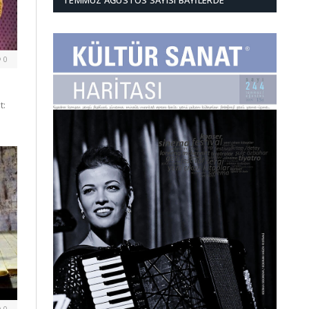
TEMMUZ AĞUSTOS SAYISI BAYILERDE
0
t:
0