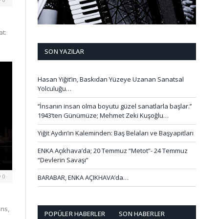
at:
SON YAZILAR
Hasan Yiğit’in, Baskıdan Yüzeye Uzanan Sanatsal
Yolculuğu…
‘’İnsanın insan olma boyutu güzel sanatlarla başlar.’’
1943’ten Günümüze; Mehmet Zeki Kuşoğlu…
Yiğit Aydın’ın Kaleminden: Baş Belaları ve Başyapıtları
ENKA Açıkhava’da; 20 Temmuz “Metot”- 24 Temmuz
“Devlerin Savaşı”
0
BARABAR, ENKA AÇIKHAVA’da…
ans,
POPÜLER HABERLER
SON HABERLER