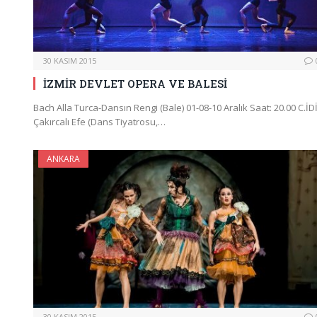
30 KASIM 2015
İZMİR DEVLET OPERA VE BALESİ
Bach Alla Turca-Dansın Rengi (Bale) 01-08-10 Aralık Saat: 20.00 C.İD
Çakırcalı Efe (Dans Tiyatrosu,…
ANKARA
30 KASIM 2015