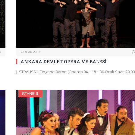
0
7 OCAK 2016
ANKARA DEVLET OPERA VE BALESİ
J. STRAUSS II Çingene Baron (Operet) 04 – 18 – 30 Ocak Saat: 20.0
İSTANBUL