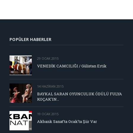
POPÜLER HABERLER
29 OCAK 2015
VENEDİK CAMCILIĞI / Gülistan Ertik
14 HAZIRAN 2015
BAYKAL SARAN OYUNCULUK ÖDÜLÜ FULYA
KOÇAK’IN…
19 OCAK 2015
Akbank Sanat’ta Ocak’ta Şiir Var