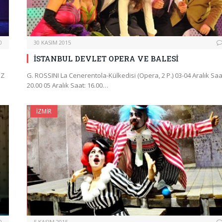
0
30 KASIM 2015
İSTANBUL DEVLET OPERA VE BALESİ
İZ
G. ROSSINI La Cenerentola-Külkedisi (Opera, 2 P.) 03-04 Aralık Saa
20.00 05 Aralık Saat: 16.00…
İZMIR
0
5 KASIM 2015