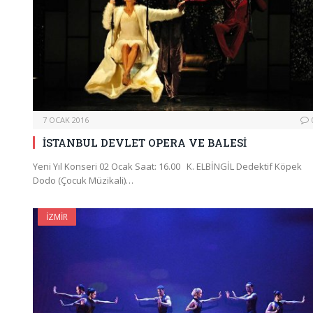
7 OCAK 2016
İSTANBUL DEVLET OPERA VE BALESİ
Yeni Yıl Konseri 02 Ocak Saat: 16.00 K. ELBİNGİL Dedektif Köpek
Dodo (Çocuk Müzikali)…
İZMIR