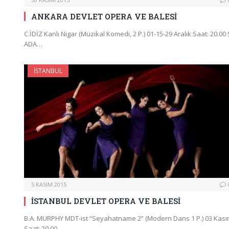
ANKARA DEVLET OPERA VE BALESİ
C.İDİZ Kanlı Nigar (Müzikal Komedi, 2 P.) 01-15-29 Aralık Saat: 20.00 
ADA…
İSTANBUL
5 KASIM 2015
İSTANBUL DEVLET OPERA VE BALESİ
B.A. MURPHY MDT-ist “Seyahatname 2” (Modern Dans 1 P.) 03 Kas
Saat: 20.00 …