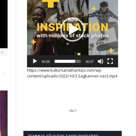
0
00:00
00:07
https://www.kultursanatharitasi.com/wp-
0 …
content/uploads/2022/10/3.Sagbanner-caz3.mp4
>br>