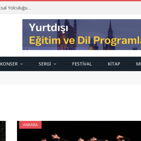
tsal Yolculuğu…
KONSER
SERGI
FESTIVAL
KITAP
M
ANKARA