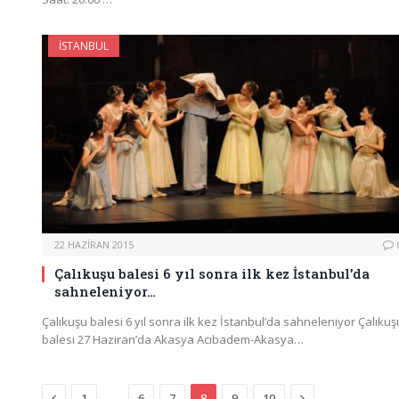
İSTANBUL
22 HAZIRAN 2015
Çalıkuşu balesi 6 yıl sonra ilk kez İstanbul’da
sahneleniyor…
Çalıkuşu balesi 6 yıl sonra ilk kez İstanbul’da sahneleniyor Çalıkuş
balesi 27 Haziran’da Akasya Acıbadem-Akasya…
Previous
Next
…
1
6
7
8
9
10