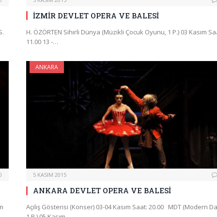
İZMİR DEVLET OPERA VE BALESİ
S.
H. ÖZÖRTEN Sihirli Dünya (Müzikli Çocuk Oyunu, 1 P.) 03 Kasım Sa
11.00 13 -…
ANKARA
0
5 KASIM 2015
ANKARA DEVLET OPERA VE BALESİ
ım
Açılış Gösterisi (Konser) 03-04 Kasım Saat: 20.00 MDT (Modern D
1 P.) 05 Kasım…