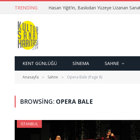
TRENDING
Hasan Yiğit’in, Baskıdan Yüzeye Uzanan Sana
KENT GÜNLÜĞÜ
SINEMA
SAHNE
Anasayfa
Sahne
Opera Bale (Page 8)
»
»
BROWSING:
OPERA BALE
İSTANBUL