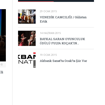
29 OCAK 2015
VENEDİK CAMCILIĞI / Gülistan
Ertik
14 HAZIRAN 2015
BAYKAL SARAN OYUNCULUK
ÖDÜLÜ FULYA KOÇAK’IN…
19 OCAK 2015
Akbank Sanat’ta Ocak’ta Şiir Var
0
li