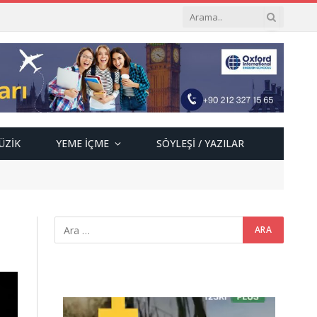
ÜZIK
YEME İÇME
SÖYLEŞI / YAZILAR
Video
oynatıcı