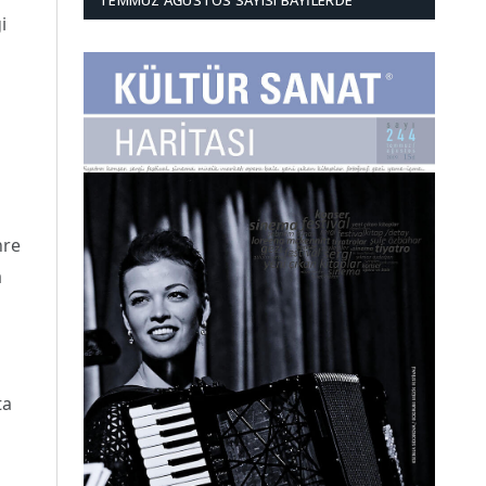
TEMMUZ AĞUSTOS SAYISI BAYILERDE
i
hre
a
ta