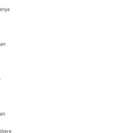
panya
tan
n
tan
iltere