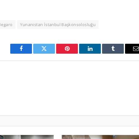
Megaro
Yunanistan İstanbul Başkonsolosluğu
Facebook
Twitter
Pinterest
LinkedIn
Tumblr
E