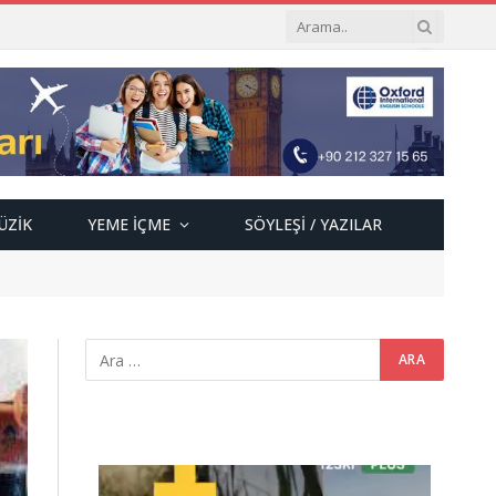
ÜZIK
YEME İÇME
SÖYLEŞI / YAZILAR
Video
oynatıcı