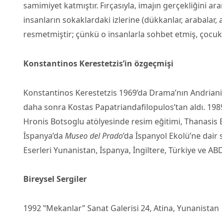
samimiyet katmıştır. Fırçasıyla, imajın gerçekliğini ar
insanların sokaklardaki izlerine (dükkanlar, arabalar, 
resmetmiştir; çünkü o insanlarla sohbet etmiş, çocukl
Konstantinos Kerestetzis’in özgeçmişi
Konstantinos Kerestetzis 1969’da Drama’nın Andriani
daha sonra Kostas Papatriandafilopulos’tan aldı.
198
Hronis Botsoglu atölyesinde resim eğitimi, Thanasis E
İspanya’da
Museo del Prado
’da İspanyol Ekolü’ne dair 
Eserleri Yunanistan, İspanya, İngiltere, Türkiye ve 
Bireysel Sergiler
1992 ‟Mekanlar” Sanat Galerisi 24, Atina, Yunanistan