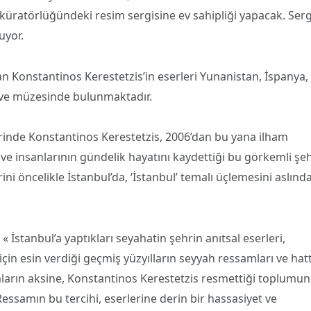
 küratörlüğündeki resim sergisine ev sahipliği yapacak. Serg
uyor.
an Konstantinos Kerestetzis’in eserleri Yunanistan, İspanya,
n ve müzesinde bulunmaktadır.
erinde Konstantinos Kerestetzis, 2006’dan bu yana ilham
 ve insanlarının gündelik hayatını kaydettiği bu görkemli şe
i öncelikle İstanbul’da, ‘İstanbul’ temalı üçlemesini aslınd
 « İstanbul’a yaptıkları seyahatin şehrin anıtsal eserleri,
çin esin verdiği geçmiş yüzyılların seyyah ressamları ve hat
mların
aksine, Konstantinos Kerestetzis resmettiği toplumun
Ressamın bu tercihi, eserlerine derin bir hassasiyet ve