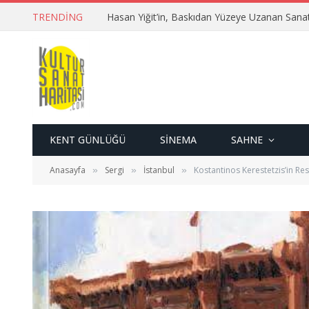
TRENDING
Hasan Yiğit’in, Baskıdan Yüzeye Uzanan Sana
KENT GÜNLÜĞÜ
SINEMA
SAHNE
Anasayfa
Sergi
İstanbul
Kostantinos Kerestetzis’in Res
»
»
»