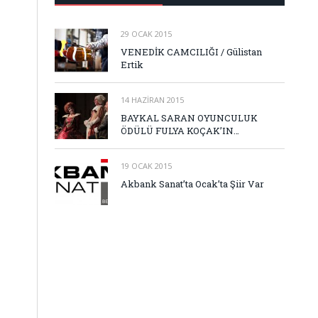
29 OCAK 2015
VENEDİK CAMCILIĞI / Gülistan
Ertik
14 HAZIRAN 2015
BAYKAL SARAN OYUNCULUK
ÖDÜLÜ FULYA KOÇAK’IN…
19 OCAK 2015
Akbank Sanat’ta Ocak’ta Şiir Var