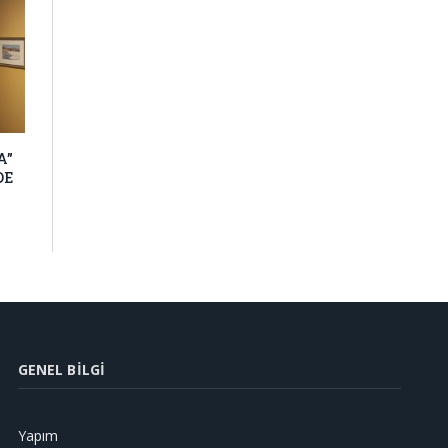
A”
DE
GENEL BILGI
Yapım