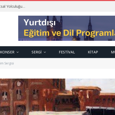
tsal Yolculuğu…
KONSER
SERGI
FESTIVAL
KITAP
M
im Sergisi