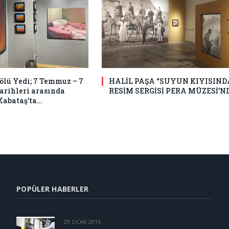
Bölü Yedi; 7 Temmuz – 7
HALİL PAŞA “SUYUN KIYISIND
tarihleri arasında
RESİM SERGİSİ PERA MÜZESİ’N
Kabataş’ta…
POPÜLER HABERLER
29 OCAK 2015