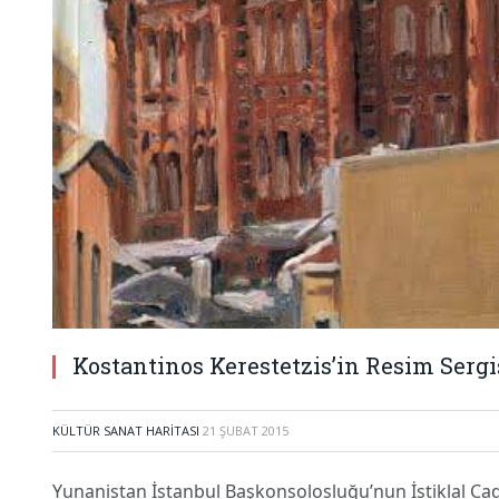
Kostantinos Kerestetzis’in Resim Sergi
KÜLTÜR SANAT HARITASI
21 ŞUBAT 2015
Yunanistan İstanbul Başkonsolosluğu’nun İstiklal Cadd