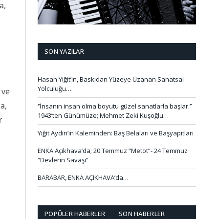
a,
SON YAZILAR
Hasan Yiğit’in, Baskıdan Yüzeye Uzanan Sanatsal
Yolculuğu…
 ve
a,
‘’İnsanın insan olma boyutu güzel sanatlarla başlar.’’
1943’ten Günümüze; Mehmet Zeki Kuşoğlu…
r
Yiğit Aydın’ın Kaleminden: Baş Belaları ve Başyapıtları
ENKA Açıkhava’da; 20 Temmuz “Metot”- 24 Temmuz
“Devlerin Savaşı”
BARABAR, ENKA AÇIKHAVA’da…
POPÜLER HABERLER
SON HABERLER