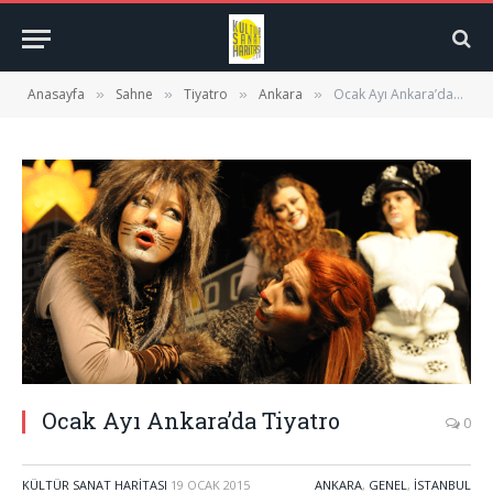
Anasayfa
Sahne
Tiyatro
Ankara
Ocak Ayı Ankara’da Tiyatro
»
»
»
»
Ocak Ayı Ankara’da Tiyatro
0
KÜLTÜR SANAT HARITASI
19 OCAK 2015
ANKARA
,
GENEL
,
İSTANBUL