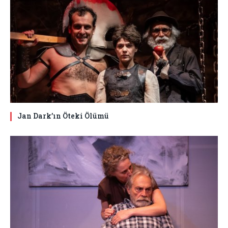
Jan Dark’ın Öteki Ölümü