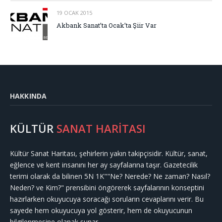
19 OCAK 2015
Akbank Sanat’ta Ocak’ta Şiir Var
HAKKINDA
KÜLTÜR
SANAT HARİTASI
Kültür Sanat Haritası, şehirlerin yakın takipçisidir. Kültür, sanat,
eğlence ve kent insanını her ay sayfalarına taşır. Gazetecilik
terimi olarak da bilinen 5N 1K""Ne? Nerede? Ne zaman? Nasıl?
Neden? ve Kim?" prensibini öngörerek sayfalarının konseptini
hazırlarken okuyucuya soracağı soruların cevaplarını verir. Bu
sayede hem okuyucuya yol gösterir, hem de okuyucunun
bilgilenmesine olanak sunar.