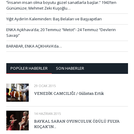
‘’İnsanın insan olma boyutu güzel sanatlarla başlar.’’ 1943’ten
Günümüze; Mehmet Zeki Kuşoğlu…
Yiğit Aydın’ın Kaleminden: Baş Belaları ve Başyapıtları
ENKA Açıkhava’da; 20 Temmuz “Metot”- 24 Temmuz “Devlerin
Savaşı”
BARABAR, ENKA AÇIKHAVA’da…
POPÜLER HABERLER
SON HABERLER
29 OCAK 2015
VENEDİK CAMCILIĞI / Gülistan Ertik
14 HAZIRAN 2015
BAYKAL SARAN OYUNCULUK ÖDÜLÜ FULYA
KOÇAK’IN…