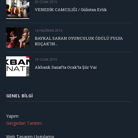
29 OCAK 2015
VENEDİK CAMCILIĞI / Gülistan Ertik
14 HAZIRAN 2015
BAYKAL SARAN OYUNCULUK ÖDÜLÜ FULYA
KOÇAK’IN…
19 OCAK 2015
Akbank Sanat’ta Ocak’ta Şiir Var
GENEL BILGI
Yapım
Gergedan Tanıtım
Web Tasarım Uygulama