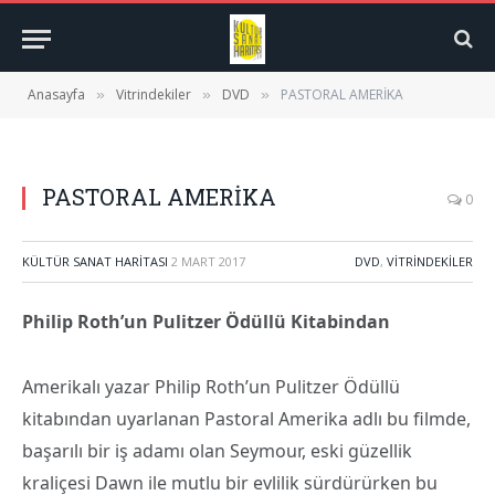
Anasayfa
Vitrindekiler
DVD
PASTORAL AMERİKA
»
»
»
PASTORAL AMERİKA
0
KÜLTÜR SANAT HARITASI
2 MART 2017
DVD
,
VITRINDEKILER
Philip Roth’un Pulitzer Ödüllü Kitabindan
Amerikalı yazar Philip Roth’un Pulitzer Ödüllü
kitabından uyarlanan Pastoral Amerika adlı bu filmde,
başarılı bir iş adamı olan Seymour, eski güzellik
kraliçesi Dawn ile mutlu bir evlilik sürdürürken bu