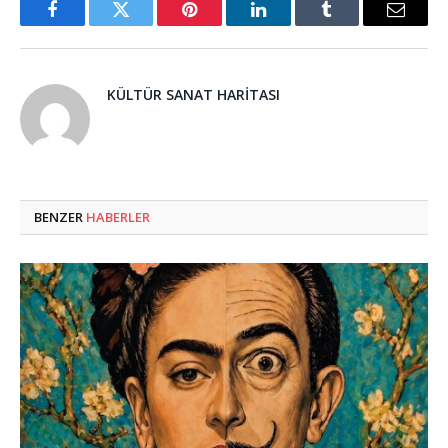
Facebook
Twitter
Pinterest
LinkedIn
Tumblr
Email
KÜLTÜR SANAT HARITASI
BENZER
HABERLER