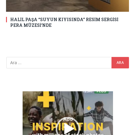
HALİL PAŞA “SUYUN KIYISINDA” RESİM SERGİSİ
PERA MÜZESİ’NDE
Video
oynatıcı