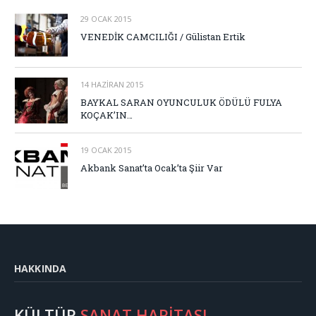
29 OCAK 2015
VENEDİK CAMCILIĞI / Gülistan Ertik
14 HAZIRAN 2015
BAYKAL SARAN OYUNCULUK ÖDÜLÜ FULYA
KOÇAK’IN…
19 OCAK 2015
Akbank Sanat’ta Ocak’ta Şiir Var
HAKKINDA
KÜLTÜR
SANAT HARİTASI