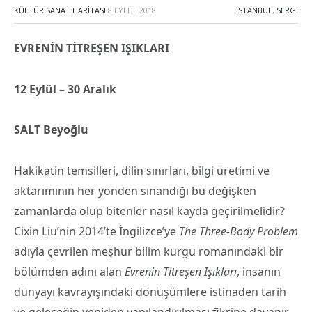
KÜLTÜR SANAT HARITASI
8 EYLÜL 2018
İSTANBUL
,
SERGI
EVRENİN TİTREŞEN IŞIKLARI
12 Eylül – 30 Aralık
SALT Beyoğlu
Hakikatin temsilleri, dilin sınırları, bilgi üretimi ve
aktarımının her yönden sınandığı bu değişken
zamanlarda olup bitenler nasıl kayda geçirilmelidir?
Cixin Liu’nin 2014’te İngilizce’ye
The Three-Body Problem
adıyla çevrilen meşhur bilim kurgu romanındaki bir
bölümden adını alan
Evrenin Titreşen Işıkları
, insanın
dünyayı kavrayışındaki dönüşümlere istinaden tarih