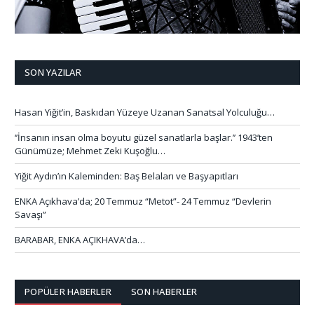
SON YAZILAR
Hasan Yiğit’in, Baskıdan Yüzeye Uzanan Sanatsal Yolculuğu…
‘’İnsanın insan olma boyutu güzel sanatlarla başlar.’’ 1943’ten
Günümüze; Mehmet Zeki Kuşoğlu…
Yiğit Aydın’ın Kaleminden: Baş Belaları ve Başyapıtları
ENKA Açıkhava’da; 20 Temmuz “Metot”- 24 Temmuz “Devlerin
Savaşı”
BARABAR, ENKA AÇIKHAVA’da…
POPÜLER HABERLER
SON HABERLER