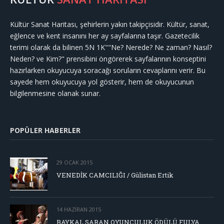
Kültür Sanat Haritası, şehirlerin yakın takipçisidir. Kültür, sanat,
eğlence ve kent insanını her ay sayfalarına taşır. Gazetecilik
terimi olarak da bilinen 5N 1K""Ne? Nerede? Ne zaman? Nasıl?
Neden? ve Kim?" prensibini öngörerek sayfalarının konseptini
hazırlarken okuyucuya soracağı soruların cevaplarını verir. Bu
sayede hem okuyucuya yol gösterir, hem de okuyucunun
bilgilenmesine olanak sunar.
POPÜLER HABERLER
29 OCAK 2015
VENEDİK CAMCILIĞI / Gülistan Ertik
14 HAZIRAN 2015
BAYKAL SARAN OYUNCULUK ÖDÜLÜ FULYA