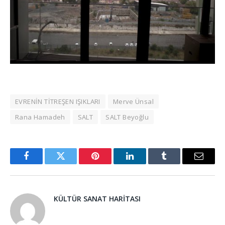
EVRENİN TİTREŞEN IŞIKLARI
Merve Ünsal
Rana Hamadeh
SALT
SALT Beyoğlu
Facebook
Twitter
Pinterest
LinkedIn
Tumblr
Email
KÜLTÜR SANAT HARITASI