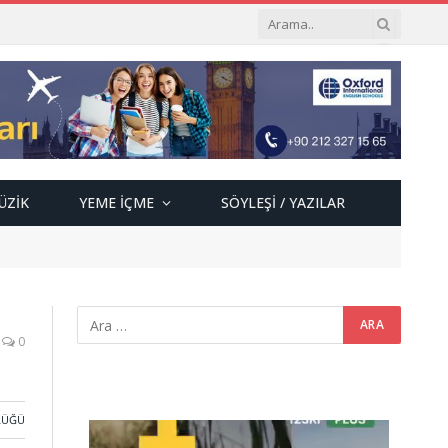
ÜZIK
YEME İÇME
SÖYLEŞI / YAZILAR
0
LÜĞÜ
Video
oynatıcı