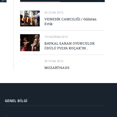
29 OCAK 2015
VENEDİK CAMCILIĞI / Gülistan
Ertik
14 HAZIRAN 2015
BAYKAL SARAN OYUNCULUK
ÖDÜLÜ FULYA KOÇAK’IN…
30 OCAK 2015
MOZARTHAUS
GENEL BILGI