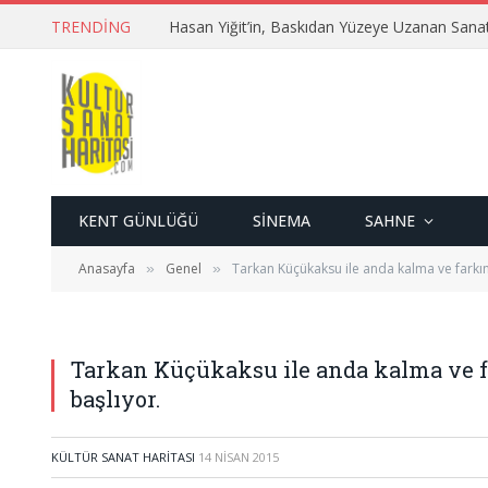
TRENDING
Hasan Yiğit’in, Baskıdan Yüzeye Uzanan Sana
KENT GÜNLÜĞÜ
SINEMA
SAHNE
Anasayfa
Genel
Tarkan Küçükaksu ile anda kalma ve farkın
»
»
Tarkan Küçükaksu ile anda kalma ve fa
başlıyor.
KÜLTÜR SANAT HARITASI
14 NISAN 2015