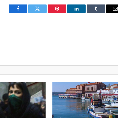
Facebook
Twitter
Pinterest
LinkedIn
Tumblr
E