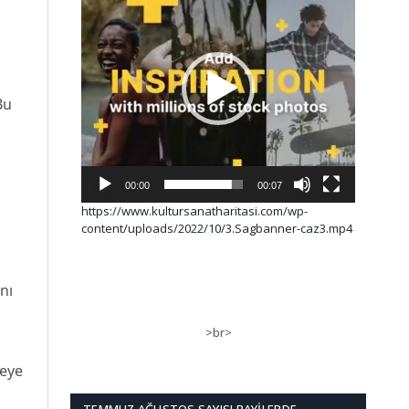
Bu
a
00:00
00:07
https://www.kultursanatharitasi.com/wp-
content/uploads/2022/10/3.Sagbanner-caz3.mp4
nı
>br>
meye