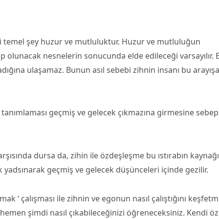
i temel şey huzur ve mutluluktur. Huzur ve mutluluğun
p olunacak nesnelerin sonucunda elde edileceği varsayılır. 
radığına ulaşamaz. Bunun asıl sebebi zihnin insanı bu arayış
le tanımlaması geçmiş ve gelecek çıkmazına girmesine sebep
karşısında dursa da, zihin ile özdeşleşme bu ıstırabın kaynağı
k yadsınarak geçmiş ve gelecek düşünceleri içinde gezilir.
mak ‘ çalışması ile zihnin ve egonun nasıl çalıştığını keşfet
 hemen şimdi nasıl çıkabileceğinizi öğreneceksiniz. Kendi öz