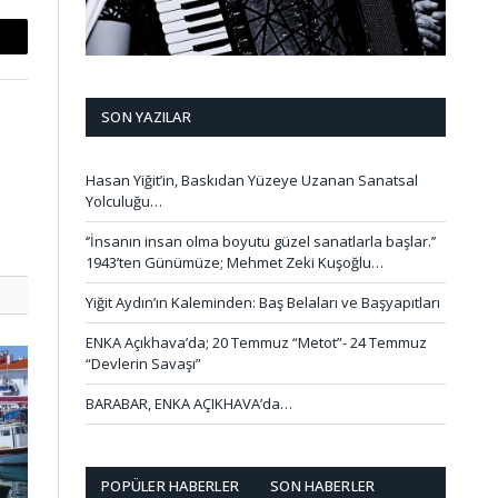
mail
SON YAZILAR
Hasan Yiğit’in, Baskıdan Yüzeye Uzanan Sanatsal
Yolculuğu…
‘’İnsanın insan olma boyutu güzel sanatlarla başlar.’’
1943’ten Günümüze; Mehmet Zeki Kuşoğlu…
Yiğit Aydın’ın Kaleminden: Baş Belaları ve Başyapıtları
ENKA Açıkhava’da; 20 Temmuz “Metot”- 24 Temmuz
“Devlerin Savaşı”
BARABAR, ENKA AÇIKHAVA’da…
POPÜLER HABERLER
SON HABERLER