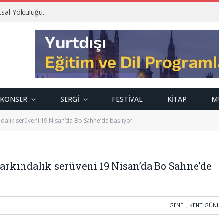
tsal Yolculuğu…
KONSER
SERGI
FESTIVAL
KITAP
M
dalık serüveni 19 Nisan’da Bo Sahne’de başlıyor.
rkındalık serüveni 19 Nisan’da Bo Sahne’de
GENEL
,
KENT GÜN