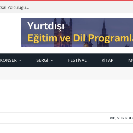
tsal Yolculuğu…
KONSER
SERGI
FESTIVAL
KITAP
M
DVD
,
VITRINDE