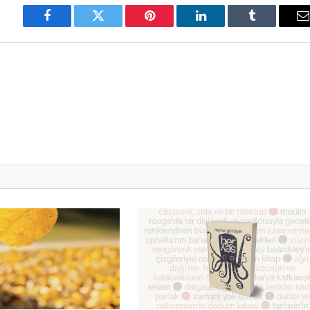
Facebook
Twitter
Pinterest
LinkedIn
Tumblr
E