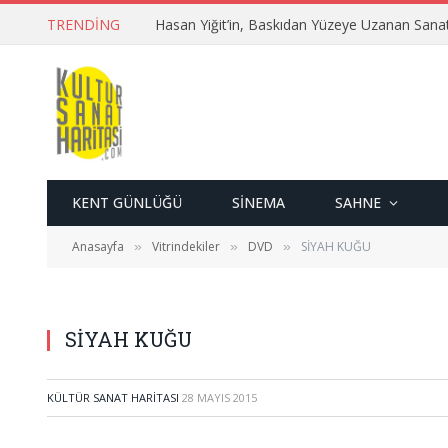
TRENDING
Hasan Yiğit’in, Baskıdan Yüzeye Uzanan Sana
KENT GÜNLÜĞÜ
SINEMA
SAHNE
Anasayfa
Vitrindekiler
DVD
SİYAH KUĞU
»
»
»
SİYAH KUĞU
KÜLTÜR SANAT HARITASI
28 MAYIS 2015