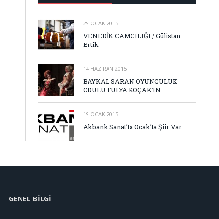
29 OCAK 2015
VENEDİK CAMCILIĞI / Gülistan
Ertik
14 HAZIRAN 2015
BAYKAL SARAN OYUNCULUK
ÖDÜLÜ FULYA KOÇAK’IN…
19 OCAK 2015
Akbank Sanat’ta Ocak’ta Şiir Var
GENEL BILGI