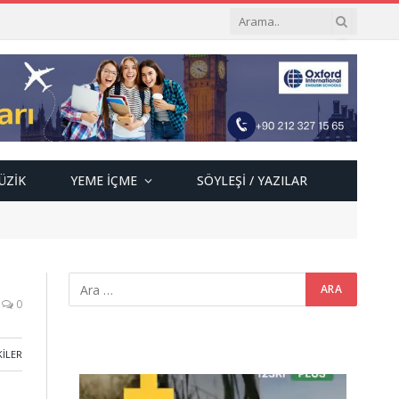
ÜZIK
YEME İÇME
SÖYLEŞI / YAZILAR
0
KILER
Video
oynatıcı