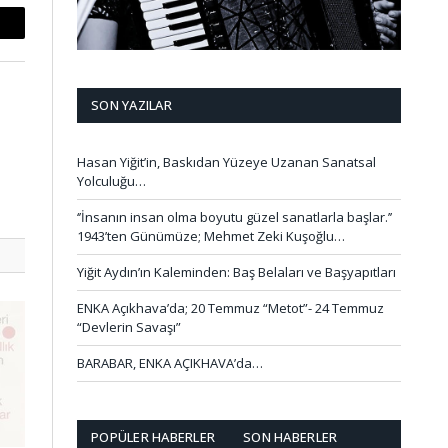
mail
SON YAZILAR
Hasan Yiğit’in, Baskıdan Yüzeye Uzanan Sanatsal
Yolculuğu…
‘’İnsanın insan olma boyutu güzel sanatlarla başlar.’’
1943’ten Günümüze; Mehmet Zeki Kuşoğlu…
Yiğit Aydın’ın Kaleminden: Baş Belaları ve Başyapıtları
ENKA Açıkhava’da; 20 Temmuz “Metot”- 24 Temmuz
“Devlerin Savaşı”
BARABAR, ENKA AÇIKHAVA’da…
POPÜLER HABERLER
SON HABERLER