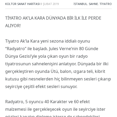
KÜLTÜR SANAT HARITASI
8 ŞUBAT 2019
İSTANBUL
,
SAHNE
,
TIYATRO
TİYATRO AK’LA KARA DÜNYADA BİR İLK İLE PERDE
ALIYOR!
Tiyatro Ak’la Kara yeni sezona iddialı oyunu
“Radyatro” ile başladı. Jules Verne’nin 80 Günde
Dünya Gezisi’yle yola çıkan oyun bir radyo
tiyatrosunun sahnelenişini anlatıyor. Dünyada bir ilki
gerçekleştiren oyunda Ütü, balon, ızgara teli, kibrit
kutusu gibi nesnelerden hiç bilinmeyen sesleri çıkarıp
seyirciye çeşitli efekt sesleri sunuyor.
Radyatro, 5 oyuncu 40 Karakter ve 60 efekt
malzemesi ile gerçekleşecek oyun ile seyirciye ister
gözleri kapatıp dinleme isterse de sahnedekileri