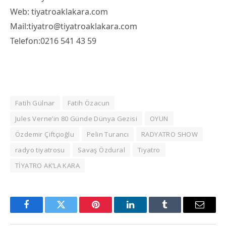
Web: tiyatroaklakara.com
Mail:tiyatro@tiyatroaklakara.com
Telefon:0216 541 43 59
Fatih Gülnar
Fatih Özacun
Jules Verne’in 80 Günde Dünya Gezisi
OYUN
Özdemir Çiftçioğlu
Pelin Turancı
RADYATRO SHOW
radyo tiyatrosu
Savaş Özdural
Tiyatro
TİYATRO AK’LA KARA
Facebook
Twitter
Pinterest
LinkedIn
Tumblr
Email