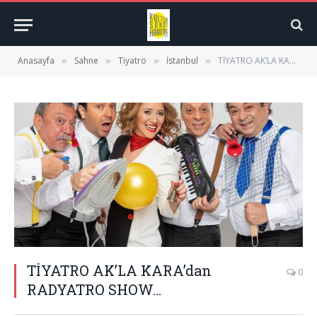
Anasayfa
Sahne
Tiyatro
İstanbul
TİYATRO AK’LA KARA’dan RADYATRO SHOW…
»
»
»
»
TİYATRO AK’LA KARA’dan
0
RADYATRO SHOW…