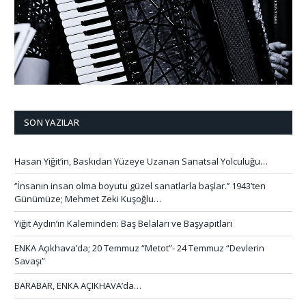
SON YAZILAR
Hasan Yiğit’in, Baskıdan Yüzeye Uzanan Sanatsal Yolculuğu…
‘’İnsanın insan olma boyutu güzel sanatlarla başlar.’’ 1943’ten
Günümüze; Mehmet Zeki Kuşoğlu…
Yiğit Aydın’ın Kaleminden: Baş Belaları ve Başyapıtları
ENKA Açıkhava’da; 20 Temmuz “Metot”- 24 Temmuz “Devlerin
Savaşı”
BARABAR, ENKA AÇIKHAVA’da…