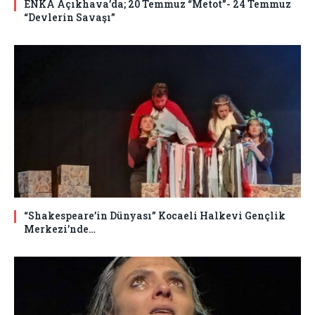
ENKA Açıkhava’da; 20 Temmuz “Metot”- 24 Temmuz
“Devlerin Savaşı”
“Shakespeare’in Dünyası” Kocaeli Halkevi Gençlik
Merkezi’nde…