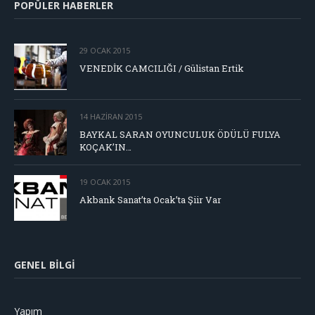
POPÜLER HABERLER
29 OCAK 2015
VENEDİK CAMCILIĞI / Gülistan Ertik
14 HAZIRAN 2015
BAYKAL SARAN OYUNCULUK ÖDÜLÜ FULYA
KOÇAK’IN…
19 OCAK 2015
Akbank Sanat’ta Ocak’ta Şiir Var
GENEL BILGI
Yapım