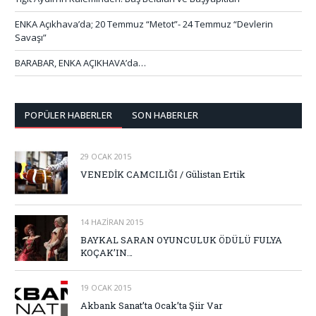
ENKA Açıkhava’da; 20 Temmuz “Metot”- 24 Temmuz “Devlerin
Savaşı”
BARABAR, ENKA AÇIKHAVA’da…
POPÜLER HABERLER
SON HABERLER
29 OCAK 2015
VENEDİK CAMCILIĞI / Gülistan Ertik
14 HAZIRAN 2015
BAYKAL SARAN OYUNCULUK ÖDÜLÜ FULYA
KOÇAK’IN…
19 OCAK 2015
Akbank Sanat’ta Ocak’ta Şiir Var