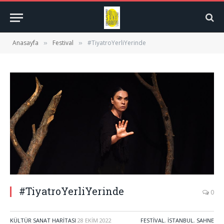
Anasayfa
Festival
#TiyatroYerliYerinde
»
»
#TiyatroYerliYerinde
0
KÜLTÜR SANAT HARITASI
28 EKIM 2022
FESTIVAL
,
İSTANBUL
,
SAHNE