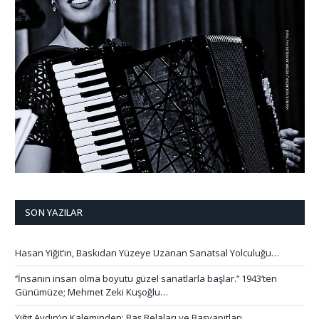
SON YAZILAR
Hasan Yiğit’in, Baskıdan Yüzeye Uzanan Sanatsal Yolculuğu…
‘’İnsanın insan olma boyutu güzel sanatlarla başlar.’’ 1943’ten
Günümüze; Mehmet Zeki Kuşoğlu…
Yiğit Aydın’ın Kaleminden: Baş Belaları ve Başyapıtları