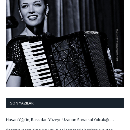
SON YAZILAR
Hasan Yiğit’in, Baskıdan Yüzeye Uzanan Sanatsal Yolculuğu…
‘’İnsanın insan olma boyutu güzel sanatlarla başlar.’’ 1943’ten