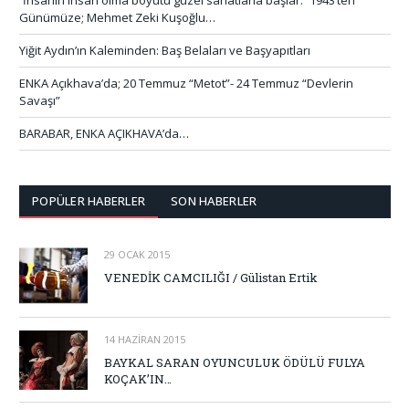
Günümüze; Mehmet Zeki Kuşoğlu…
Yiğit Aydın’ın Kaleminden: Baş Belaları ve Başyapıtları
ENKA Açıkhava’da; 20 Temmuz “Metot”- 24 Temmuz “Devlerin
Savaşı”
BARABAR, ENKA AÇIKHAVA’da…
POPÜLER HABERLER
SON HABERLER
29 OCAK 2015
VENEDİK CAMCILIĞI / Gülistan Ertik
14 HAZIRAN 2015
BAYKAL SARAN OYUNCULUK ÖDÜLÜ FULYA
KOÇAK’IN…