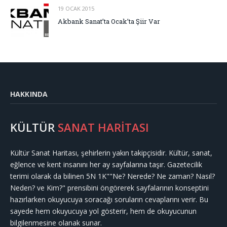
19 OCAK 2015
Akbank Sanat’ta Ocak’ta Şiir Var
HAKKINDA
KÜLTÜR
SANAT HARİTASI
Kültür Sanat Haritası, şehirlerin yakın takipçisidir. Kültür, sanat,
eğlence ve kent insanını her ay sayfalarına taşır. Gazetecilik
terimi olarak da bilinen 5N 1K""Ne? Nerede? Ne zaman? Nasıl?
Neden? ve Kim?" prensibini öngörerek sayfalarının konseptini
hazırlarken okuyucuya soracağı soruların cevaplarını verir. Bu
sayede hem okuyucuya yol gösterir, hem de okuyucunun
bilgilenmesine olanak sunar.