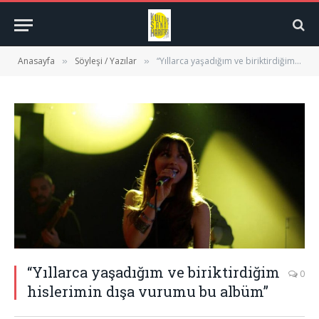
Anasayfa
Söyleşi / Yazılar
“Yıllarca yaşadığım ve biriktirdiğim hislerimin dışa vurumu bu albüm”
»
»
“Yıllarca yaşadığım ve biriktirdiğim
0
hislerimin dışa vurumu bu albüm”