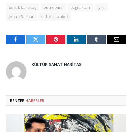
burak karakaş
eda demir
ezgi aktan
iyiki
Jehan Barbur
sofar istanbul
Facebook
Twitter
Pinterest
LinkedIn
Tumblr
Email
KÜLTÜR SANAT HARITASI
BENZER
HABERLER