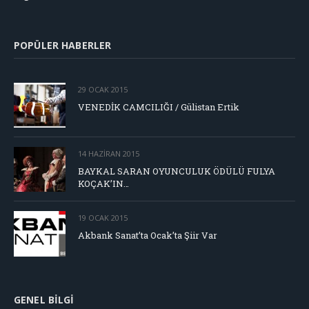
POPÜLER HABERLER
29 OCAK 2015
VENEDİK CAMCILIĞI / Gülistan Ertik
14 HAZIRAN 2015
BAYKAL SARAN OYUNCULUK ÖDÜLÜ FULYA
KOÇAK’IN…
19 OCAK 2015
Akbank Sanat’ta Ocak’ta Şiir Var
GENEL BILGI