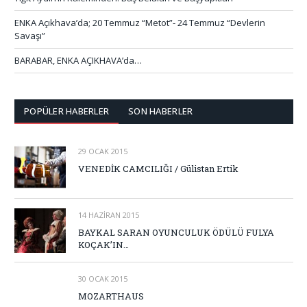
ENKA Açıkhava’da; 20 Temmuz “Metot”- 24 Temmuz “Devlerin
Savaşı”
BARABAR, ENKA AÇIKHAVA’da…
POPÜLER HABERLER
SON HABERLER
29 OCAK 2015
VENEDİK CAMCILIĞI / Gülistan Ertik
14 HAZIRAN 2015
BAYKAL SARAN OYUNCULUK ÖDÜLÜ FULYA
KOÇAK’IN…
30 OCAK 2015
MOZARTHAUS