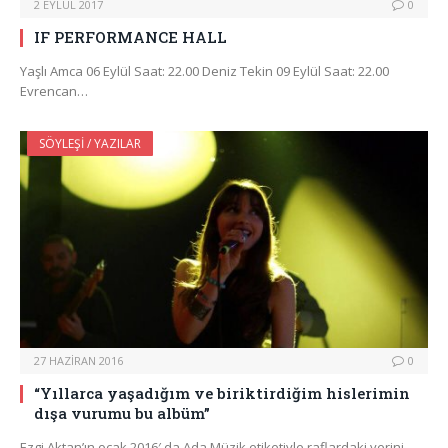
2 EYLÜL 2017
0
IF PERFORMANCE HALL
Yaşlı Amca 06 Eylül Saat: 22.00 Deniz Tekin 09 Eylül Saat: 22.00
Evrencan…
SÖYLEŞI / YAZILAR
27 HAZIRAN 2016
0
“Yıllarca yaşadığım ve biriktirdiğim hislerimin
dışa vurumu bu albüm”
Ezgi Aktan’ın ocak 2016′ da Ada Müzik etiketiyle raflardaki yerini