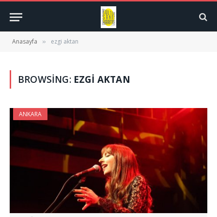
Anasayfa
ezgi aktan
»
BROWSING:
EZGI AKTAN
ANKARA