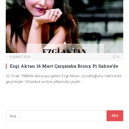
9 ŞUBAT 2016
0
Ezgi Aktan 16 Mart Çarşamba Bronx Pi Sahne’de
22 Ocak 1988’de dünyaya gelen Ezgi Aktan, çocukluğunu Yalova’da
geçirmiştir. Ortaokul ve lise yıllarında çeşitli…