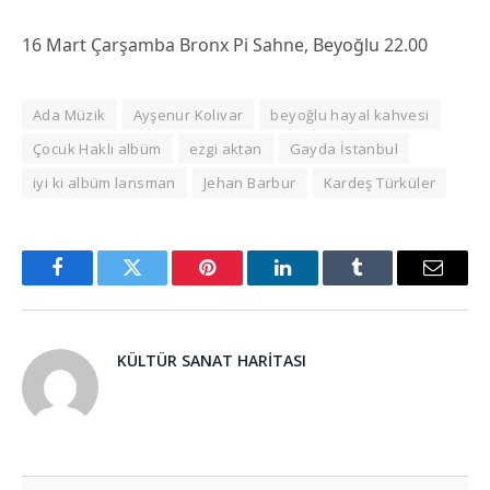
16 Mart Çarşamba Bronx Pi Sahne, Beyoğlu 22.00
Ada Müzik
Ayşenur Kolivar
beyoğlu hayal kahvesi
Çocuk Haklı albüm
ezgi aktan
Gayda İstanbul
iyi ki albüm lansman
Jehan Barbur
Kardeş Türküler
Facebook
Twitter
Pinterest
LinkedIn
Tumblr
Email
KÜLTÜR SANAT HARITASI