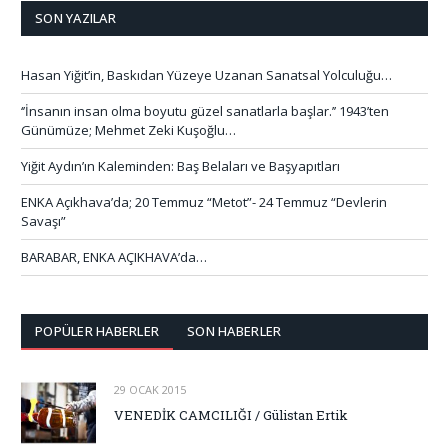
SON YAZILAR
Hasan Yiğit’in, Baskıdan Yüzeye Uzanan Sanatsal Yolculuğu…
‘’İnsanın insan olma boyutu güzel sanatlarla başlar.’’ 1943’ten
Günümüze; Mehmet Zeki Kuşoğlu…
Yiğit Aydın’ın Kaleminden: Baş Belaları ve Başyapıtları
ENKA Açıkhava’da; 20 Temmuz “Metot”- 24 Temmuz “Devlerin
Savaşı”
BARABAR, ENKA AÇIKHAVA’da…
POPÜLER HABERLER
SON HABERLER
29 OCAK 2015
VENEDİK CAMCILIĞI / Gülistan Ertik