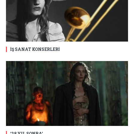
İŞ SANAT KONSERLERİ
‘28 YIL SONRA’