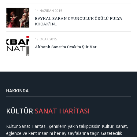
14 HAZIRAN 2015
BAYKAL SARAN OYUNCULUK ÖDÜLÜ FULYA
KOÇAK’IN…
19 OCAK 2015
Akbank Sanat’ta Ocak’ta Şiir Var
HAKKINDA
KÜLTÜR
SANAT HARİTASI
Kültür Sanat Haritası, şehirlerin yakın takipçisidir. Kültür, sanat,
eğlence ve kent insanını her ay sayfalarına taşır. Gazetecilik