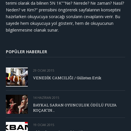
terimi olarak da bilinen 5N 1K""Ne? Nerede? Ne zaman? Nasıl?
Neden? ve Kim?" prensibini öngörerek sayfalarının konseptini
hazırlarken okuyucuya soracağı soruların cevaplarını verir. Bu
sayede hem okuyucuya yol gösterir, hem de okuyucunun
bilgilenmesine olanak sunar.
POPÜLER HABERLER
29 OCAK 2015
VENEDİK CAMCILIĞI / Gülistan Ertik
14 HAZIRAN 2015
BAYKAL SARAN OYUNCULUK ÖDÜLÜ FULYA
KOÇAK’IN…
19 OCAK 2015