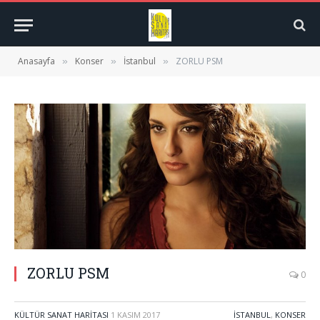
Anasayfa
Konser
İstanbul
ZORLU PSM
»
»
»
ZORLU PSM
0
KÜLTÜR SANAT HARITASI
1 KASIM 2017
İSTANBUL
,
KONSER