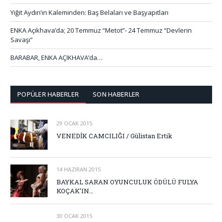
Yiğit Aydın’ın Kaleminden: Baş Belaları ve Başyapıtları
ENKA Açıkhava’da; 20 Temmuz “Metot”- 24 Temmuz “Devlerin
Savaşı”
BARABAR, ENKA AÇIKHAVA’da…
POPÜLER HABERLER
SON HABERLER
29 OCAK 2015
VENEDİK CAMCILIĞI / Gülistan Ertik
14 HAZIRAN 2015
BAYKAL SARAN OYUNCULUK ÖDÜLÜ FULYA
KOÇAK’IN…
30 OCAK 2015