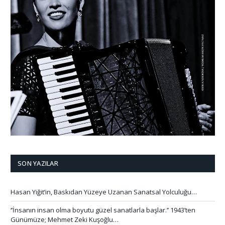
SON YAZILAR
Hasan Yiğit’in, Baskıdan Yüzeye Uzanan Sanatsal Yolculuğu…
‘’İnsanın insan olma boyutu güzel sanatlarla başlar.’’ 1943’ten
Günümüze; Mehmet Zeki Kuşoğlu…