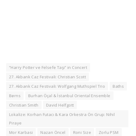
“Harry Potter ve Felsefe Taşı” in Concert
27. Akbank Caz Festivali: Christian Scott
27. Akbank Caz Festivali: Wolfgang Muthspiel Trio
Baths
Børns
Burhan Öçal & İstanbul Oriental Ensemble
Christian Smith
David Helfgott
Lokalize: Korhan Futacı & Kara Orkestra Ön Grup: Nihil
Piraye
Mor Karbasi
Nazan Öncel
Roni Size
Zorlu PSM