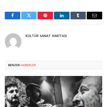
Facebook
Twitter
Pinterest
LinkedIn
Tumblr
Email
KÜLTÜR SANAT HARITASI
BENZER
HABERLER