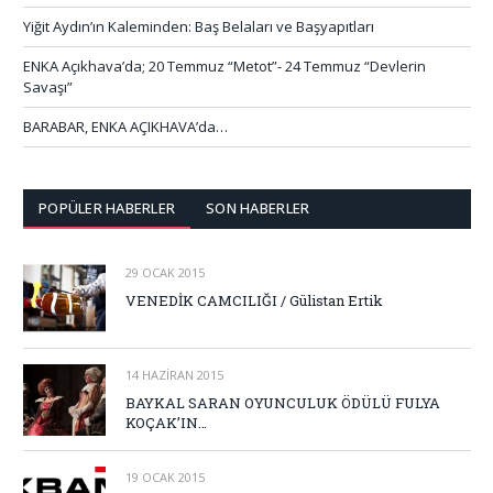
Yiğit Aydın’ın Kaleminden: Baş Belaları ve Başyapıtları
ENKA Açıkhava’da; 20 Temmuz “Metot”- 24 Temmuz “Devlerin
Savaşı”
BARABAR, ENKA AÇIKHAVA’da…
POPÜLER HABERLER
SON HABERLER
29 OCAK 2015
VENEDİK CAMCILIĞI / Gülistan Ertik
14 HAZIRAN 2015
BAYKAL SARAN OYUNCULUK ÖDÜLÜ FULYA
KOÇAK’IN…
19 OCAK 2015