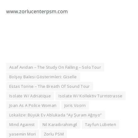
www.zorlucenterpsm.com
Asaf Avidan – The Study On Falling – Solo Tour
Bolşoy Balesi Gösterimleri: Giselle
Estas Tonne – The Breath Of Sound Tour
Isolate W/ Adriatique
Isolate W/ Kollektiv Turmstrasse
Joan As A Police Woman
Joris Voorn
Lokalize: Büyük Ev Ablukada “Ay Şuram Ağrıyo”
Mind Against
Nil Karaibrahimgil
Tayfun Lübeten
yasemin Mori
Zorlu PSM