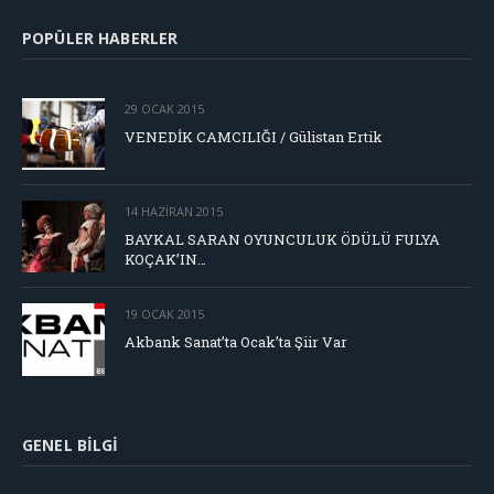
POPÜLER HABERLER
29 OCAK 2015
VENEDİK CAMCILIĞI / Gülistan Ertik
14 HAZIRAN 2015
BAYKAL SARAN OYUNCULUK ÖDÜLÜ FULYA
KOÇAK’IN…
19 OCAK 2015
Akbank Sanat’ta Ocak’ta Şiir Var
GENEL BILGI