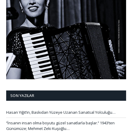
SON YAZILAR
Hasan Yiğit’in, Baskıdan Yüzeye Uzanan Sanatsal Yolculuğu…
‘’İnsanın insan olma boyutu güzel sanatlarla başlar.’’ 1943’ten
Günümüze; Mehmet Zeki Kuşoğlu…