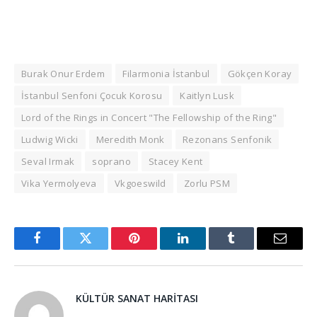
Burak Onur Erdem
Filarmonia İstanbul
Gökçen Koray
İstanbul Senfoni Çocuk Korosu
Kaitlyn Lusk
Lord of the Rings in Concert "The Fellowship of the Ring"
Ludwig Wicki
Meredith Monk
Rezonans Senfonik
Seval Irmak
soprano
Stacey Kent
Vika Yermolyeva
Vkgoeswild
Zorlu PSM
Facebook
Twitter
Pinterest
LinkedIn
Tumblr
Email
KÜLTÜR SANAT HARITASI