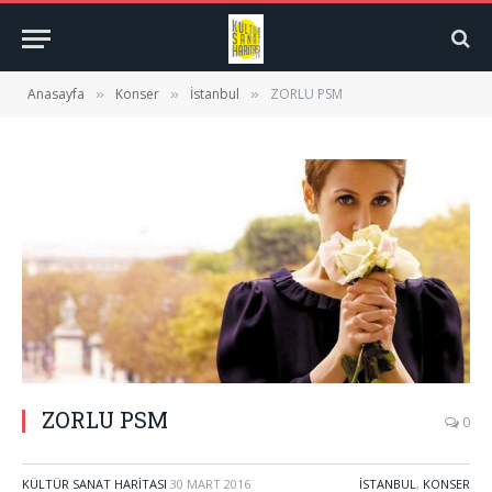
Anasayfa
Konser
İstanbul
ZORLU PSM
»
»
»
ZORLU PSM
0
KÜLTÜR SANAT HARITASI
30 MART 2016
İSTANBUL
,
KONSER