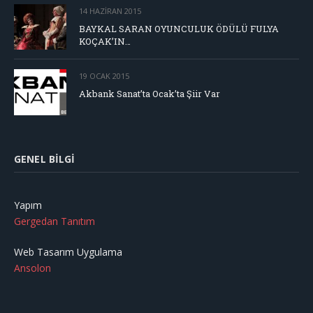
14 HAZIRAN 2015
BAYKAL SARAN OYUNCULUK ÖDÜLÜ FULYA
KOÇAK’IN…
19 OCAK 2015
Akbank Sanat’ta Ocak’ta Şiir Var
GENEL BILGI
Yapım
Gergedan Tanıtım
Web Tasarım Uygulama
Ansolon