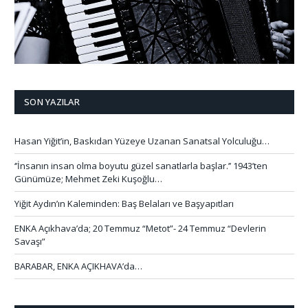
SON YAZILAR
Hasan Yiğit’in, Baskıdan Yüzeye Uzanan Sanatsal Yolculuğu…
‘’İnsanın insan olma boyutu güzel sanatlarla başlar.’’ 1943’ten
Günümüze; Mehmet Zeki Kuşoğlu…
Yiğit Aydın’ın Kaleminden: Baş Belaları ve Başyapıtları
ENKA Açıkhava’da; 20 Temmuz “Metot”- 24 Temmuz “Devlerin
Savaşı”
BARABAR, ENKA AÇIKHAVA’da…