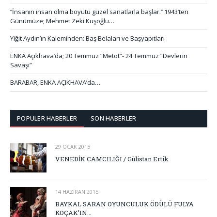
‘’İnsanın insan olma boyutu güzel sanatlarla başlar.’’ 1943’ten
Günümüze; Mehmet Zeki Kuşoğlu…
Yiğit Aydın’ın Kaleminden: Baş Belaları ve Başyapıtları
ENKA Açıkhava’da; 20 Temmuz “Metot”- 24 Temmuz “Devlerin
Savaşı”
BARABAR, ENKA AÇIKHAVA’da…
POPÜLER HABERLER
SON HABERLER
29 OCAK 2015
VENEDİK CAMCILIĞI / Gülistan Ertik
14 HAZIRAN 2015
BAYKAL SARAN OYUNCULUK ÖDÜLÜ FULYA
KOÇAK’IN…