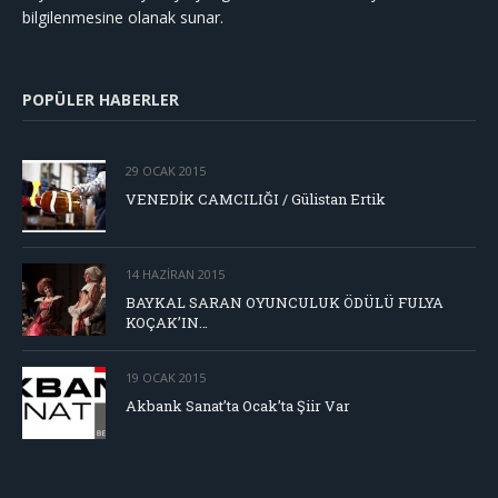
bilgilenmesine olanak sunar.
POPÜLER HABERLER
29 OCAK 2015
VENEDİK CAMCILIĞI / Gülistan Ertik
14 HAZIRAN 2015
BAYKAL SARAN OYUNCULUK ÖDÜLÜ FULYA
KOÇAK’IN…
19 OCAK 2015
Akbank Sanat’ta Ocak’ta Şiir Var