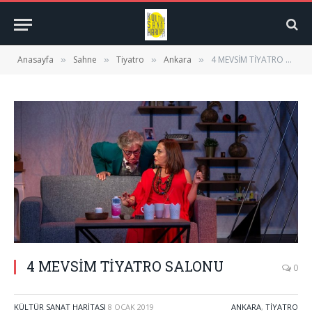
Anasayfa
Sahne
Tiyatro
Ankara
4 MEVSİM TİYATRO SALONU
»
»
»
»
4 MEVSİM TİYATRO SALONU
0
KÜLTÜR SANAT HARITASI
8 OCAK 2019
ANKARA
,
TIYATRO