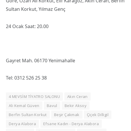
Göre, Ozan Ali Korkut, Elif Karagöz, Akın Ceran, Berfin
Sultan Korkut, Yılmaz Genç
24 Ocak Saat: 20.00
Gayret Mah. 06170 Yenimahalle
Tel: 0312 526 25 38
4 MEVSİM TİYATRO SALONU
Akın Ceran
Ali Kemal Güven
Bavul
Bekir Aksoy
Berfin Sultan Korkut
Beşir Çakmak
Çiçek Dilligil
Derya Alabora
Efsane Kadın - Derya Alabora