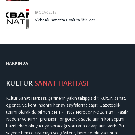
19 OCAK 2015
Akbank Sanat’ta Ocak’ta Şiir Var
HAKKINDA
KÜLTÜR
SANAT HARİTASI
Kültür Sanat Haritası, şehirlerin yakın takipçisidir. Kültür, sanat,
eğlence ve kent insanını her ay sayfalarına taşır. Gazetecilik
terimi olarak da bilinen 5N 1K""Ne? Nerede? Ne zaman? Nasıl?
Neden? ve Kim?" prensibini öngörerek sayfalarının konseptini
hazırlarken okuyucuya soracağı soruların cevaplarını verir. Bu
sayede hem okuyucuya yol gösterir, hem de okuyucunun