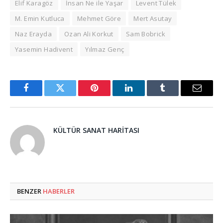
Elif Karagöz
İnsan Ne ile Yaşar
Levent Tülek
M. Emin Kutluca
Mehmet Göre
Mert Asutay
Naz Erayda
Ozan Ali Korkut
Sam Bobrick
Yasemin Hadivent
Yılmaz Genç
Facebook
Twitter
Pinterest
LinkedIn
Tumblr
Email
KÜLTÜR SANAT HARITASI
BENZER
HABERLER