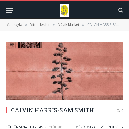
Anasayfa
Vitrindekiler
Müzik Market
CALVIN HARRIS-SAM SMITH
»
»
»
CALVIN HARRIS-SAM SMITH
0
KÜLTÜR SANAT HARITASI
9 EYLÜL 2018
MÜZIK MARKET
,
VITRINDEKILER