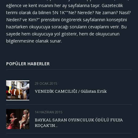
eğlence ve kent insanını her ay sayfalarına taşır. Gazetecilik
terimi olarak da bilinen 5N 1K""Ne? Nerede? Ne zaman? Nasıl?
Neden? ve Kim?" prensibini öngörerek sayfalarının konseptini
hazırlarken okuyucuya soracağı soruların cevaplarını verir. Bu
sayede hem okuyucuya yol gösterir, hem de okuyucunun
bilgilenmesine olanak sunar.
POPÜLER HABERLER
29 OCAK 2015
VENEDİK CAMCILIĞI / Gülistan Ertik
14 HAZIRAN 2015
BAYKAL SARAN OYUNCULUK ÖDÜLÜ FULYA
KOÇAK’IN…