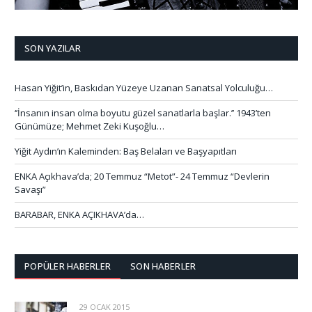
SON YAZILAR
Hasan Yiğit’in, Baskıdan Yüzeye Uzanan Sanatsal Yolculuğu…
‘’İnsanın insan olma boyutu güzel sanatlarla başlar.’’ 1943’ten
Günümüze; Mehmet Zeki Kuşoğlu…
Yiğit Aydın’ın Kaleminden: Baş Belaları ve Başyapıtları
ENKA Açıkhava’da; 20 Temmuz “Metot”- 24 Temmuz “Devlerin
Savaşı”
BARABAR, ENKA AÇIKHAVA’da…
POPÜLER HABERLER
SON HABERLER
29 OCAK 2015