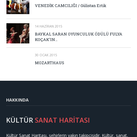
VENEDİK CAMCILIĞI / Gülistan Ertik
14 HAZIRAN 2015
BAYKAL SARAN OYUNCULUK ÖDÜLÜ FULYA
KOÇAK’IN…
30 OCAK 2015
MOZARTHAUS
HAKKINDA
KÜLTÜR
SANAT HARİTASI
Kültür Sanat Haritası, şehirlerin yakın takipçisidir. Kültür, sanat,