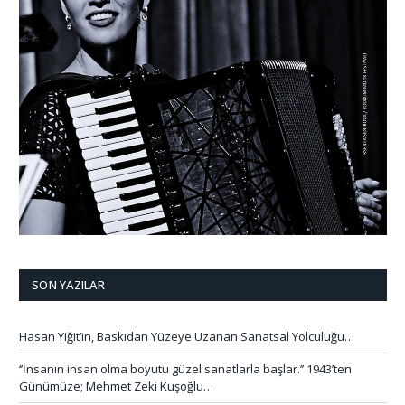
SON YAZILAR
Hasan Yiğit’in, Baskıdan Yüzeye Uzanan Sanatsal Yolculuğu…
‘’İnsanın insan olma boyutu güzel sanatlarla başlar.’’ 1943’ten
Günümüze; Mehmet Zeki Kuşoğlu…