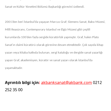
Sanat ve Kültür Yönetimi Bölümü Başkanlığı görevini üstlendi.
2001’den beri İstanbul’da yaşayan Marcus Graf; Siemens Sanat, Baksı Müzesi,
Milli Reasürans, Contemporary Istanbul ve Elgiz Müzesi gibi çeşitli
kurumlarda 100’den fazla sergide küratörlük yapmıştır. Graf, halen Plato
Sanat’ın daimi küratörü olarak görevine devam etmektedir. Çok sayıda kitap
yazan veya kitaba katkıda bulunan, sergi kataloğu ve dergide sanat yazarlığı
yapan Graf, akademisyen, küratör ve sanat yazarı olarak İstanbul’da
yaşamaktadır.
Ayrıntılı bilgi için
:
akbanksanat@akbank.com
0212
252 35 00