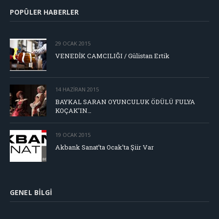
POPÜLER HABERLER
29 OCAK 2015
VENEDİK CAMCILIĞI / Gülistan Ertik
14 HAZIRAN 2015
BAYKAL SARAN OYUNCULUK ÖDÜLÜ FULYA
KOÇAK’IN…
19 OCAK 2015
Akbank Sanat’ta Ocak’ta Şiir Var
GENEL BILGI