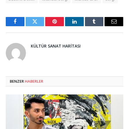
Facebook
Twitter
Pinterest
LinkedIn
Tumblr
Email
KÜLTÜR SANAT HARITASI
BENZER
HABERLER