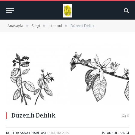
Anasayfa
Sergi
İstanbul
Düzenli Delilik
»
»
»
Düzenli Delilik
0
KÜLTÜR SANAT HARITASI
15 KASIM 2019
İSTANBUL
,
SERGI