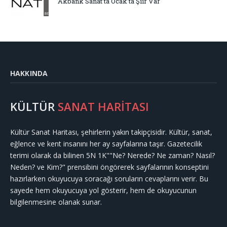
Akbank Sanat’ta Ocak’ta Şiir Var
HAKKINDA
KÜLTÜR
SANAT HARİTASI
Kültür Sanat Haritası, şehirlerin yakın takipçisidir. Kültür, sanat,
eğlence ve kent insanını her ay sayfalarına taşır. Gazetecilik
terimi olarak da bilinen 5N 1K""Ne? Nerede? Ne zaman? Nasıl?
Neden? ve Kim?" prensibini öngörerek sayfalarının konseptini
hazırlarken okuyucuya soracağı soruların cevaplarını verir. Bu
sayede hem okuyucuya yol gösterir, hem de okuyucunun
bilgilenmesine olanak sunar.