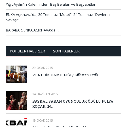
Yiğit Aydın’ın Kaleminden: Baş Belaları ve Başyapıtları
ENKA Açıkhava’da; 20 Temmuz “Metot”- 24 Temmuz “Devlerin
Savaşı”
BARABAR, ENKA AÇIKHAVA’da…
POPÜLER HABERLER
SON HABERLER
29 OCAK 2015
VENEDİK CAMCILIĞI / Gülistan Ertik
14 HAZIRAN 2015
BAYKAL SARAN OYUNCULUK ÖDÜLÜ FULYA
KOÇAK’IN…
19 OCAK 2015