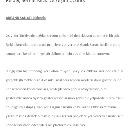
Reiber, Serhat Kiraz ve Yeşim Uzunöz
AKBANK SANAT
Hakkında
26 yıldır Türkiye’de çağdaş sanatın gelişimini destekleyen ve sanatın birçok
farklı alanında uluslararası projelere yer veren Akbank Sanat, özellikle genç
sanatçılara kendilerini geliştirebilmeleri için çeşitli imkânlar sunuyor.
“Değişimin hiç bitmediği yer” olma misyonuyla yılda 700’ün üzerinde etkinlik
gerçekleştirmekte olan Akbank Sanat sergilerden modern dans gösterilerine,
konserlerden konferanslara, söyleşilerden çocuk atölyelerine, film
gösterimlerinden tiyatro gösterilerine uzanan geniş bir yelpazede birçok farklı
etkinliğe ev sahipliği yapıyor. Özgün sanatın ve bu alanda fikir üretiminin
yaratılmasına destek olmak için uluslararası projelere yer vererek sanatçıların
kendilerini ifade edecekleri bir platform oluşturuyor.