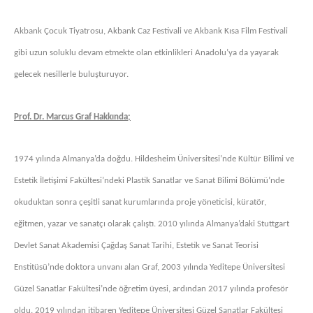
Akbank Çocuk Tiyatrosu, Akbank Caz Festivali ve Akbank Kısa Film Festivali
gibi uzun soluklu devam etmekte olan etkinlikleri Anadolu’ya da yayarak
gelecek nesillerle buluşturuyor.
Prof. Dr. Marcus Graf Hakkında;
1974 yılında Almanya’da doğdu. Hildesheim Üniversitesi’nde Kültür Bilimi ve
Estetik İletişimi Fakültesi’ndeki Plastik Sanatlar ve Sanat Bilimi Bölümü’nde
okuduktan sonra çeşitli sanat kurumlarında proje yöneticisi, küratör,
eğitmen, yazar ve sanatçı olarak çalıştı. 2010 yılında Almanya’daki Stuttgart
Devlet Sanat Akademisi Çağdaş Sanat Tarihi, Estetik ve Sanat Teorisi
Enstitüsü’nde doktora unvanı alan Graf, 2003 yılında Yeditepe Üniversitesi
Güzel Sanatlar Fakültesi’nde öğretim üyesi, ardından 2017 yılında profesör
oldu. 2019 yılından itibaren Yeditepe Üniversitesi Güzel Sanatlar Fakültesi