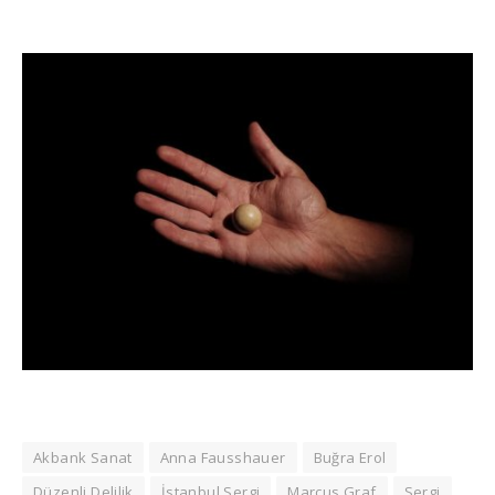
Akbank Sanat
Anna Fausshauer
Buğra Erol
Düzenli Delilik
İstanbul Sergi
Marcus Graf
Sergi