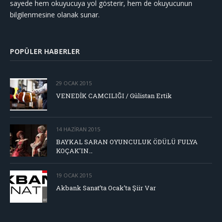
sayede hem okuyucuya yol gösterir, hem de okuyucunun
bilgilenmesine olanak sunar.
POPÜLER HABERLER
29 OCAK 2015
VENEDİK CAMCILIĞI / Gülistan Ertik
14 HAZIRAN 2015
BAYKAL SARAN OYUNCULUK ÖDÜLÜ FULYA
KOÇAK’IN…
19 OCAK 2015
Akbank Sanat’ta Ocak’ta Şiir Var