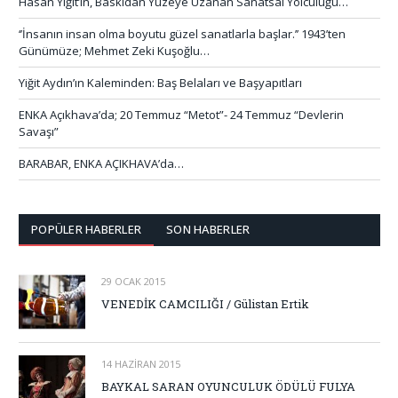
Hasan Yiğit’in, Baskıdan Yüzeye Uzanan Sanatsal Yolculuğu…
‘’İnsanın insan olma boyutu güzel sanatlarla başlar.’’ 1943’ten
Günümüze; Mehmet Zeki Kuşoğlu…
Yiğit Aydın’ın Kaleminden: Baş Belaları ve Başyapıtları
ENKA Açıkhava’da; 20 Temmuz “Metot”- 24 Temmuz “Devlerin
Savaşı”
BARABAR, ENKA AÇIKHAVA’da…
POPÜLER HABERLER
SON HABERLER
29 OCAK 2015
VENEDİK CAMCILIĞI / Gülistan Ertik
14 HAZIRAN 2015
BAYKAL SARAN OYUNCULUK ÖDÜLÜ FULYA