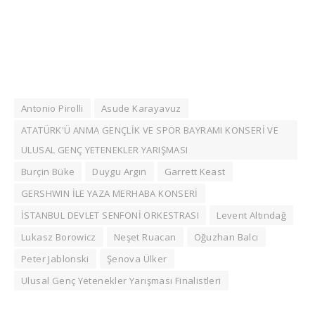
Antonio Pirolli
Asude Karayavuz
ATATÜRK'Ü ANMA GENÇLİK VE SPOR BAYRAMI KONSERİ VE
ULUSAL GENÇ YETENEKLER YARIŞMASI
Burçin Büke
Duygu Argın
Garrett Keast
GERSHWIN İLE YAZA MERHABA KONSERİ
İSTANBUL DEVLET SENFONİ ORKESTRASI
Levent Altındağ
Lukasz Borowicz
Neşet Ruacan
Oğuzhan Balcı
Peter Jablonski
Şenova Ülker
Ulusal Genç Yetenekler Yarışması Finalistleri