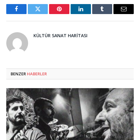
Facebook
Twitter
Pinterest
LinkedIn
Tumblr
Email
KÜLTÜR SANAT HARITASI
BENZER
HABERLER