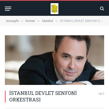
Anasayfa
Konser
İstanbul
İSTANBUL DEVLET SENFONİ ORKESTRASI
»
»
»
İSTANBUL DEVLET SENFONİ
0
ORKESTRASI