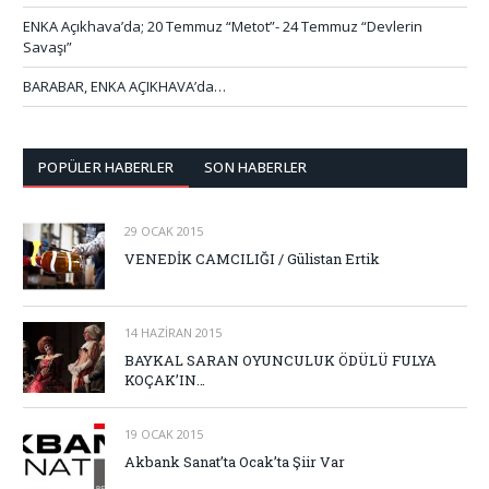
ENKA Açıkhava’da; 20 Temmuz “Metot”- 24 Temmuz “Devlerin
Savaşı”
BARABAR, ENKA AÇIKHAVA’da…
POPÜLER HABERLER
SON HABERLER
29 OCAK 2015
VENEDİK CAMCILIĞI / Gülistan Ertik
14 HAZIRAN 2015
BAYKAL SARAN OYUNCULUK ÖDÜLÜ FULYA
KOÇAK’IN…
19 OCAK 2015
Akbank Sanat’ta Ocak’ta Şiir Var