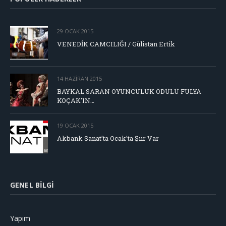
29 OCAK 2015
VENEDİK CAMCILIĞI / Gülistan Ertik
14 HAZIRAN 2015
BAYKAL SARAN OYUNCULUK ÖDÜLÜ FULYA
KOÇAK’IN…
19 OCAK 2015
Akbank Sanat’ta Ocak’ta Şiir Var
GENEL BILGI
Yapım