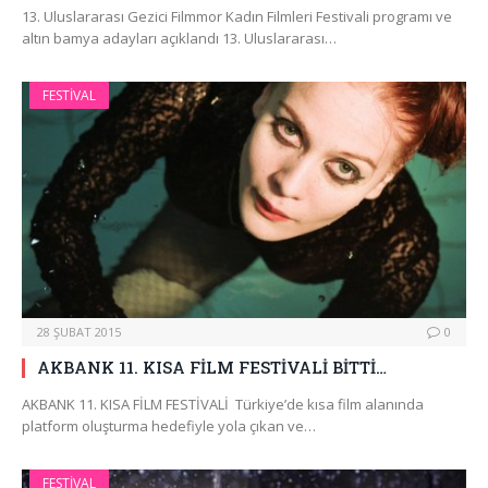
13. Uluslararası Gezici Filmmor Kadın Filmleri Festivali programı ve
altın bamya adayları açıklandı 13. Uluslararası…
FESTIVAL
28 ŞUBAT 2015
0
AKBANK 11. KISA FİLM FESTİVALİ BİTTİ…
AKBANK 11. KISA FİLM FESTİVALİ Türkiye’de kısa film alanında
platform oluşturma hedefiyle yola çıkan ve…
FESTIVAL