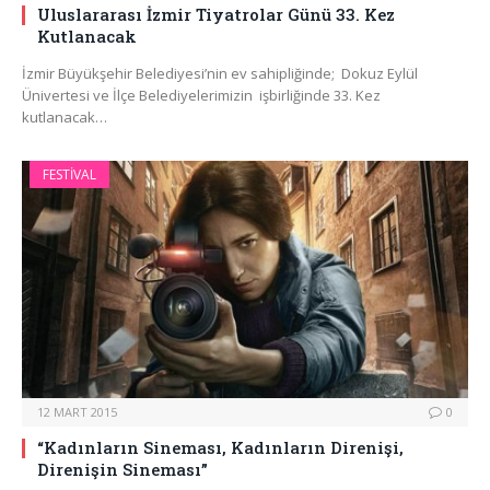
Uluslararası İzmir Tiyatrolar Günü 33. Kez
Kutlanacak
İzmir Büyükşehir Belediyesi’nin ev sahipliğinde; Dokuz Eylül
Ünivertesi ve İlçe Belediyelerimizin işbirliğinde 33. Kez
kutlanacak…
FESTIVAL
12 MART 2015
0
“Kadınların Sineması, Kadınların Direnişi,
Direnişin Sineması”