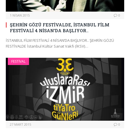
1 NISAN 2015
0
ŞEHRİN GÖZÜ FESTİVALDE, İSTANBUL FİLM
FESTİVALİ 4 NİSAN’DA BAŞLIYOR..
İSTANBUL FİLM FESTİVALİ 4 NİSAN’DA BAŞLIYOR.. ŞEHRİN GÖZÜ
FESTİVALDE İstanbul Kültür Sanat Vakfı (İKSV)…
FESTIVAL
27 MART 2015
0