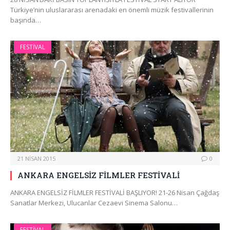
Türkiye’nin uluslararası arenadaki en önemli müzik festivallerinin
başında…
FESTIVAL
21 NISAN 2015
0
ANKARA ENGELSİZ FİLMLER FESTİVALİ
ANKARA ENGELSİZ FİLMLER FESTİVALİ BAŞLIYOR! 21-26 Nisan Çağdaş
Sanatlar Merkezi, Ulucanlar Cezaevi Sinema Salonu…
FESTIVAL