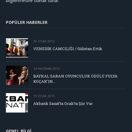
bilgilenmesine olanak sunar.
POPÜLER HABERLER
29 OCAK 2015
VENEDİK CAMCILIĞI / Gülistan Ertik
14 HAZIRAN 2015
BAYKAL SARAN OYUNCULUK ÖDÜLÜ FULYA
KOÇAK’IN…
19 OCAK 2015
Akbank Sanat’ta Ocak’ta Şiir Var
GENEL BILGI