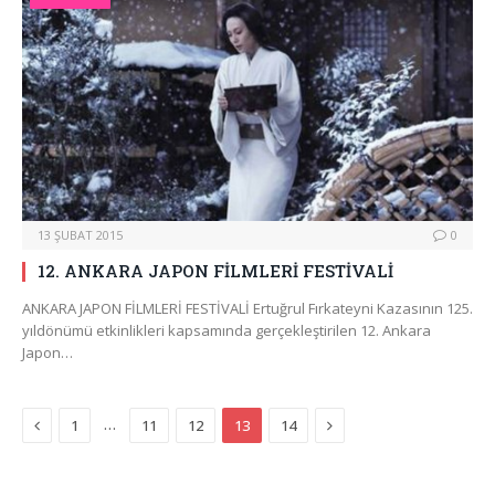
13 ŞUBAT 2015
0
12. ANKARA JAPON FİLMLERİ FESTİVALİ
ANKARA JAPON FİLMLERİ FESTİVALİ Ertuğrul Fırkateyni Kazasının 125.
yıldönümü etkinlikleri kapsamında gerçekleştirilen 12. Ankara
Japon…
Previous
Next
…
1
11
12
13
14