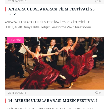
25 NISAN 2015
0
ANKARA ULUSLARARASI FİLM FESTİVALİ 26.
KEZ
ANKARA ULUSLARARASI FİLM FESTİVALİ 26. KEZ İZLEYİCİ İLE
BULUŞACAK Dünya Kitle İletişimi Araştırma Vakfı tarafından…
FESTIVAL
22 NISAN 2015
0
14. MERSİN ULUSLARARASI MÜZİK FESTİVALİ
28 NİSAN’DAKİ BASIN TOPLANTISIYLA FESTİVAL START ALIYOR