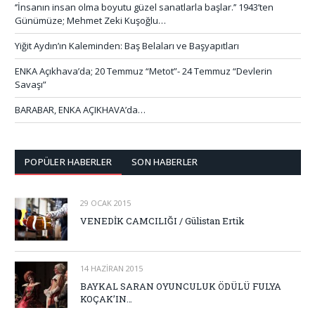
‘’İnsanın insan olma boyutu güzel sanatlarla başlar.’’ 1943’ten
Günümüze; Mehmet Zeki Kuşoğlu…
Yiğit Aydın’ın Kaleminden: Baş Belaları ve Başyapıtları
ENKA Açıkhava’da; 20 Temmuz “Metot”- 24 Temmuz “Devlerin
Savaşı”
BARABAR, ENKA AÇIKHAVA’da…
POPÜLER HABERLER
SON HABERLER
29 OCAK 2015
VENEDİK CAMCILIĞI / Gülistan Ertik
14 HAZIRAN 2015
BAYKAL SARAN OYUNCULUK ÖDÜLÜ FULYA
KOÇAK’IN…