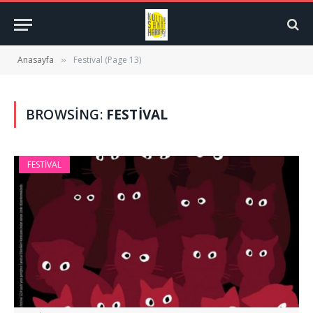
Anasayfa
Festival (Page 13)
»
BROWSING:
FESTIVAL
FESTIVAL